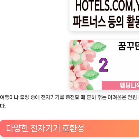
ㅣ
인
기
상
품]
EU
플
러
그
변
환
여행이나 출장 중에 전자기기를 충전할 때 흔히 겪는 어려움은 전원
돼
다.
지
코
다양한 전자기기 호환성
어
댑