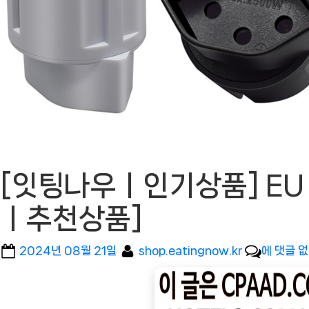
[잇팅나우ㅣ인기상품] EU 플
ㅣ추천상품]
Posted
By
[잇
2024년 08월 21일
shop.eatingnow.kr
에 댓글 
on
팅
나
우