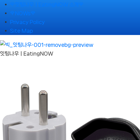
Skip
🌹잇팅나우ㅣEatingNOW 소개🌹
to
🌹NOWs🌹
content
Privacy Policy
Site Map
잇팅나우ㅣEatingNOW