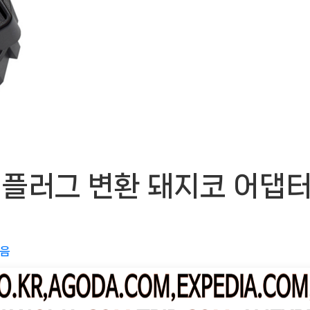
러그 변환 돼지코 어댑터, 블
없음