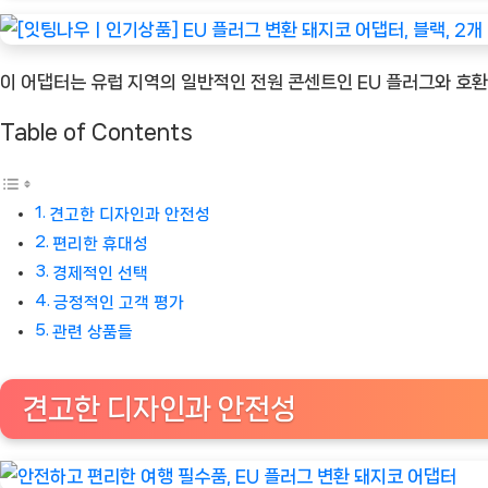
터,
블
이 어댑터는 유럽 지역의 일반적인 전원 콘센트인 EU 플러그와 호환
랙,
2
Table of Contents
개
[Eatin
ㅣ
견고한 디자인과 안전성
추
편리한 휴대성
천
경제적인 선택
상
긍정적인 고객 평가
관련 상품들
품]
견고한 디자인과 안전성