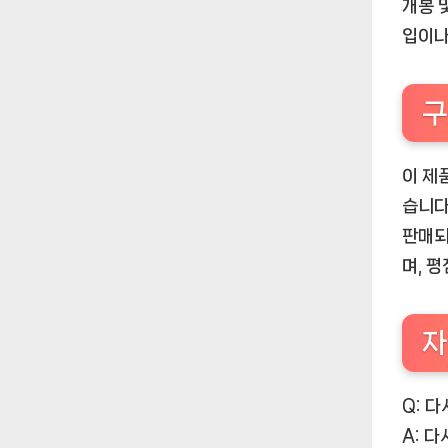
개봉 
입이나
구
이 제
습니다
판매되
며, 
자
Q: 
A: 다