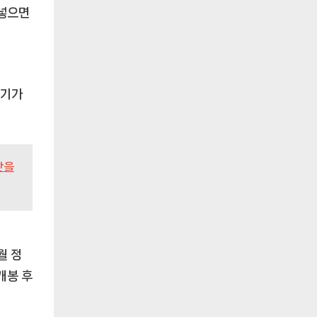
 넣으면
르기가
맛을
월 정
개봉 후