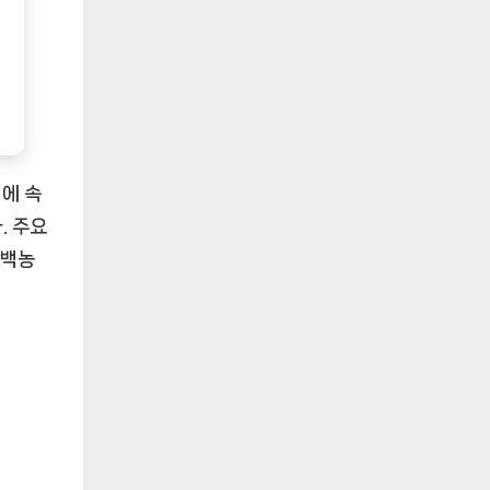
에 속
. 주요
단백농