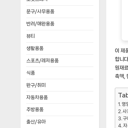
문구/사무용품
반려/애완용품
뷰티
생활용품
이 제
합니다
스포츠/레저용품
원재료
식품
축액,
완구/취미
Tab
자동차용품
영
주방용품
사
구
출산/유아
자