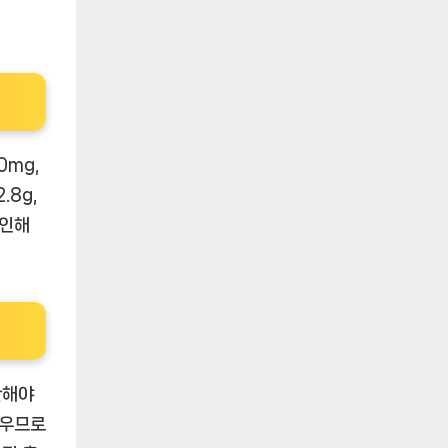
0mg,
.8g,
 인해
관해야
로우므로