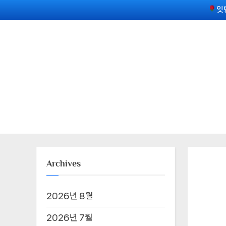
Skip
잇
to
content
Archives
2026년 8월
2026년 7월