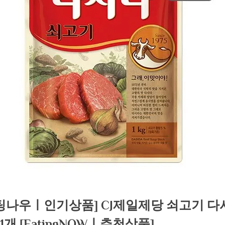
팅나우ㅣ인기상품] CJ제일제당 쇠고기 다
, 1개 [EatingNOWㅣ추천상품]