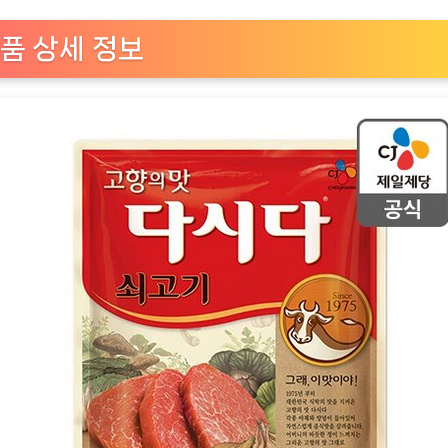
기
다
품 상세 정보
시
다,
1kg,
1
개
[EatingNOW
ㅣ
추
천
상
품]