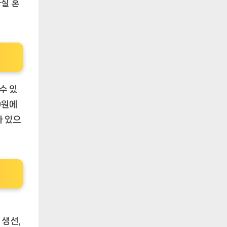
물질 혼
수 있
0원에
가 있으
 생선,