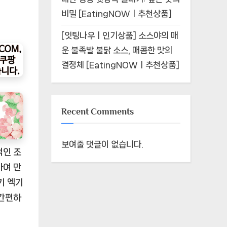
비밀 [EatingNOWㅣ추천상품]
[잇팅나우ㅣ인기상품] 소스야의 매
운 불족발 불닭 소스, 매콤한 맛의
결정체 [EatingNOWㅣ추천상품]
Recent Comments
보여줄 댓글이 없습니다.
적인 조
하여 만
기 엑기
 간편하