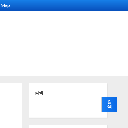
e Map
검색
검
색