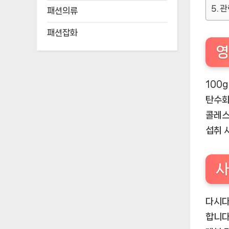
관
패션의류
패션잡화
영
100g
탄수화물
콜레스
섭취 
사
다시다
합니다