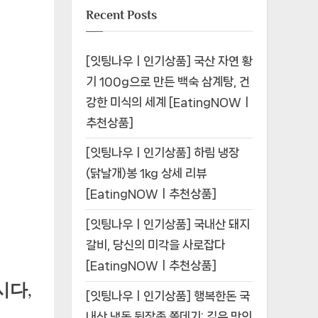
Recent Posts
[잇팅나우ㅣ인기상품] 국산 자연 황
기 100g으로 만든 백숙 삼계탕, 건
강한 미식의 세계 [EatingNOWㅣ
추천상품]
[잇팅나우ㅣ인기상품] 하림 냉장
(닭날개)봉 1kg 상세 리뷰
[EatingNOWㅣ추천상품]
[잇팅나우ㅣ인기상품] 국내산 돼지
갈비, 당신의 미각을 사로잡다
[EatingNOWㅣ추천상품]
시다,
[잇팅나우ㅣ인기상품] 행복한돈 국
내산 냉동 뒷장족 쫄데기: 깊은 맛의