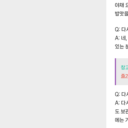
야채 
밥맛을
Q: 
A: 
있는 
참
즐기
Q: 
A: 
도 보
에는 