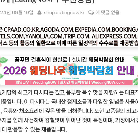
sted
By
[잇
24년 08월 19일
shop.eatingnow.kr
에 댓글 없음
팅
나
우
ㅣ
인
기
상
품]
CJ
일제당의 쇠고기 다시다는 깊고 풍부한 육수 맛을 자랑하는 대표
제
일
제품입니다. 이 다시다는 국내산 정제소금과 다양한 양념을 사용
제
, 육류와 채소요리에 깊은 맛을 더해줍니다. 또한 고품질의 쇠고
당
우지를 함께 사용하여 감칠맛이 뛰어난 것이 특징이며, 가정에서
쇠
리에 활용할 수 있는 제품입니다.
고