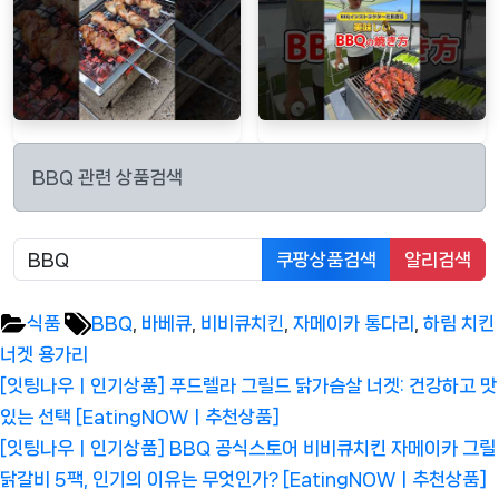
BBQ 관련 상품검색
쿠팡상품검색
알리검색
Tags:
식품
BBQ
,
바베큐
,
비비큐치킨
,
자메이카 통다리
,
하림 치킨
너겟 용가리
글
Previous
[잇팅나우ㅣ인기상품] 푸드렐라 그릴드 닭가슴살 너겟: 건강하고 맛
탐
Post:
있는 선택 [EatingNOWㅣ추천상품]
색
Next
[잇팅나우ㅣ인기상품] BBQ 공식스토어 비비큐치킨 자메이카 그릴
Post:
닭갈비 5팩, 인기의 이유는 무엇인가? [EatingNOWㅣ추천상품]