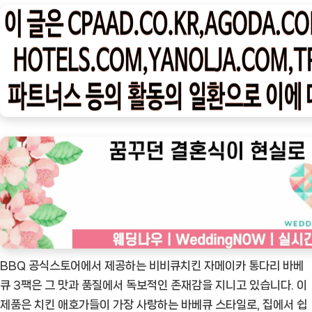
나
우
ㅣ
인
기
상
품]
BBQ
공
식
스
토
어
비
BBQ 공식스토어에서 제공하는 비비큐치킨 자메이카 통다리 바베
비
큐 3팩은 그 맛과 품질에서 독보적인 존재감을 지니고 있습니다. 이
큐
제품은 치킨 애호가들이 가장 사랑하는 바베큐 스타일로, 집에서 쉽