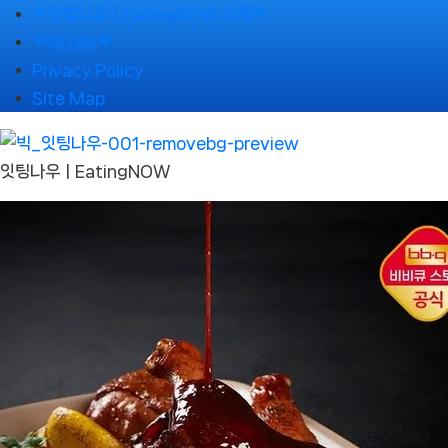
Skip
🌹잇팅나우ㅣEatingNOW 소개🌹
to
🌹NOWs🌹
content
Privacy Policy
Site Map
잇팅나우ㅣEatingNOW