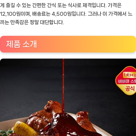
치
게 즐길 수 있는 간편한 간식 또는 식사로 제격입니다. 가격은
킨
12,100원이며, 배송료는 4,500원입니다. 그러나 이 가격에서 느
자
끼는 만족감은 정말 대단합니다.
메
이
제품 소개
카
통
다
리
바
베
큐
3
팩
리
뷰