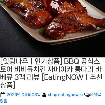
[잇팅나우ㅣ인기상품] BBQ 공식스
토어 비비큐치킨 자메이카 통다리 바
베큐 3팩 리뷰 [EatingNOWㅣ추천
상품]
Posted
By
[잇
2026년 04월 03일
shop.eatingnow.kr
에 댓글
on
팅
없음