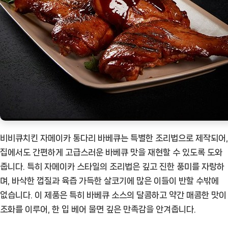
[Eatin
ㅣ
추
천
상
품]
비비큐치킨 자메이카 통다리 바베큐는 특별한 조리법으로 제작되어,
집에서도 간편하게 고급스러운 바베큐 맛을 재현할 수 있도록 도와
줍니다. 특히 자메이카 스타일의 조리법은 깊고 진한 풍미를 자랑하
며, 바삭한 껍질과 육즙 가득한 살코기에 많은 이들이 반할 수밖에
없습니다. 이 제품은 특히 바베큐 소스의 달콤하고 약간 매콤한 맛이
조화를 이루어, 한 입 베어 물면 깊은 만족감을 안겨줍니다.