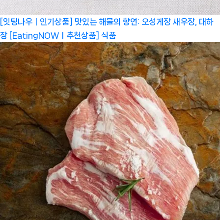
[잇팅나우ㅣ인기상품] 맛있는 해물의 향연: 오성게장 새우장, 대하
장 [EatingNOWㅣ추천상품]
식품