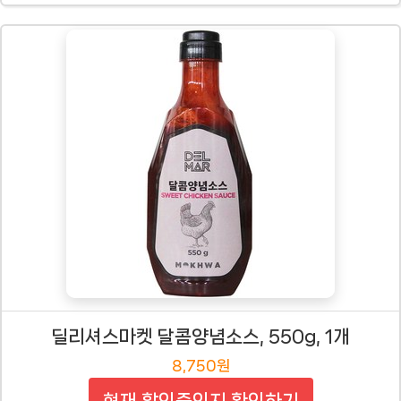
딜리셔스마켓 달콤양념소스, 550g, 1개
8,750원