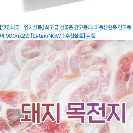
[잇팅나우ㅣ인기상품] 최고급 선물용 간고등어: 이동삼안동 간고등
어 900gx2손 [EatingNOWㅣ추천상품]
식품