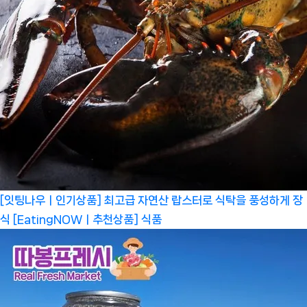
[잇팅나우ㅣ인기상품] 최고급 자연산 랍스터로 식탁을 풍성하게 장
식 [EatingNOWㅣ추천상품]
식품