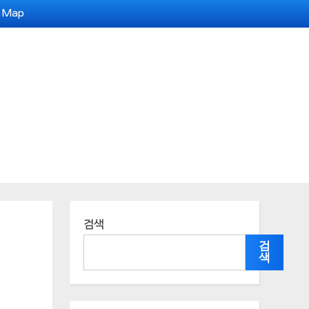
e Map
검색
검
색