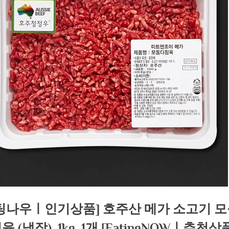
팅나우ㅣ인기상품] 호주산 메가 소고기 
 (냉장), 1kg, 1개 [EatingNOWㅣ추천상