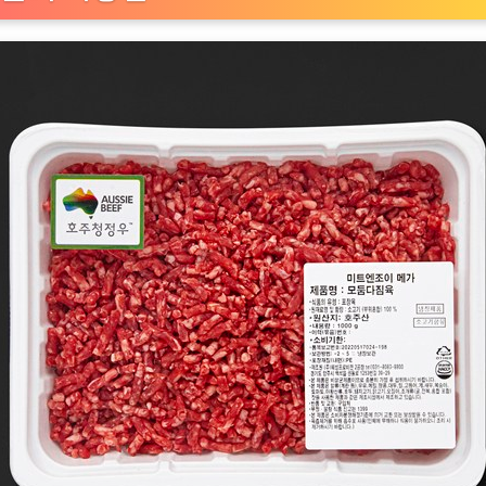
기
모
둠
다
짐
육
(냉
장),
1kg,
1
개
[EatingNOW
ㅣ
추
천
상
품]