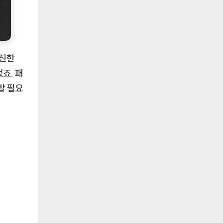
 진한
죠. 패
할 필요