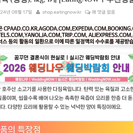
sted
By
[잇
24년 08월 17일
shop.eatingnow.kr
에 댓글 없음
팅
나
우
ㅣ
인
기
상
품]
호
 호주산 소고기를 사용한 다짐육입니다. 탄력 있는 육질과 고소
주
산
일품이며, 씹을수록 배어 나오는 촉촉한 육즙이 요리를 한층 더 
메
다. 다양한 요리에 활용할 수 있는 넉넉한 양이 특징이에요.
가
소
품의 특장점
고