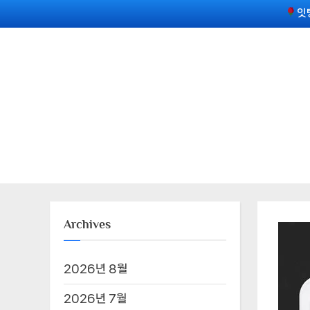
Skip
잇
to
content
Archives
2026년 8월
2026년 7월