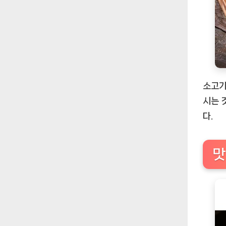
소고기
시는 
다.
맛