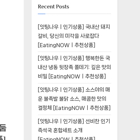
Recent Posts
[잇팅나우ㅣ인기상품] 국내산 돼지
갈비, 당신의 미각을 사로잡다
[EatingNOWㅣ추천상품]
[잇팅나우ㅣ인기상품] 행복한돈 국
내산 냉동 뒷장족 쫄데기: 깊은 맛의
비밀 [EatingNOWㅣ추천상품]
[잇팅나우ㅣ인기상품] 소스야의 매
운 불족발 불닭 소스, 매콤한 맛의
결정체 [EatingNOWㅣ추천상품]
[잇팅나우ㅣ인기상품] 선비찬 인기
모둠
즉석국 혼합세트 소개
품]
[EatingNOWㅣ추천상품]