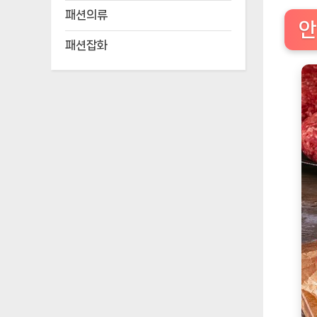
패션의류
안
패션잡화