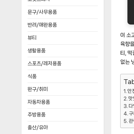
문구/사무용품
반려/애완용품
이 소
뷰티
육향을
생활용품
티, 
없는 
스포츠/레저용품
식품
Tab
완구/취미
안
맛
자동차용품
다
구
주방용품
관
출산/유아