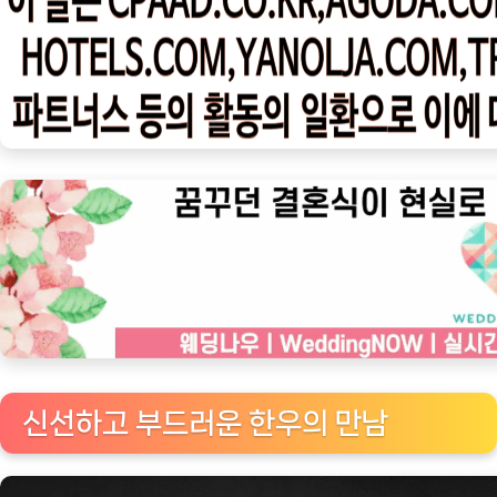
우
ㅣ
인
기
상
품]
한
번
에
즐
기
는
프
리
신선하고 부드러운 한우의 만남
미
엄