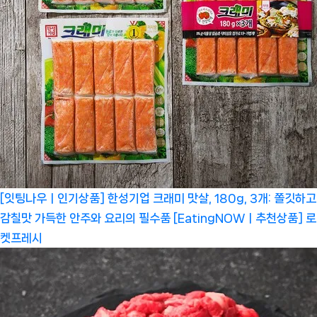
[잇팅나우ㅣ인기상품] 한성기업 크래미 맛살, 180g, 3개: 쫄깃하고
감칠맛 가득한 안주와 요리의 필수품 [EatingNOWㅣ추천상품]
로
켓프레시