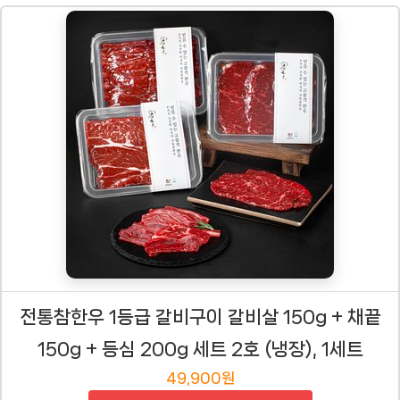
전통참한우 1등급 갈비구이 갈비살 150g + 채끝
150g + 등심 200g 세트 2호 (냉장), 1세트
49,900원