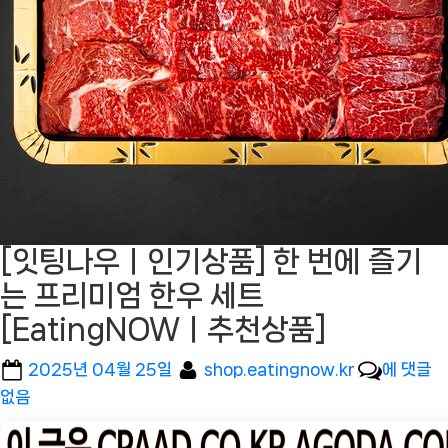
[잇팅나우ㅣ인기상품] 한 번에 즐기
는 프리미엄 한우 세트
[EatingNOWㅣ추천상품]
Posted
By
[잇
2025년 04월 25일
shop.eatingnow.kr
에 댓글
on
팅
없음
나