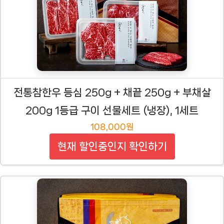
전통참한우 등심 250g + 채끝 250g + 부채살
200g 1등급 구이 선물세트 (냉장), 1세트
108,000원
현재 할인중인지 확인하기