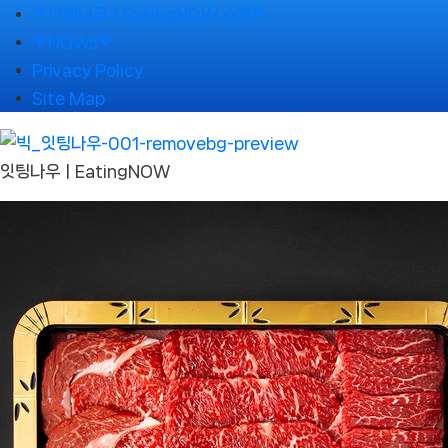
Skip
🌹잇팅나우ㅣEatingNOW 소개🌹
to
🌹NOWs🌹
content
Privacy Policy
Site Map
잇팅나우ㅣEatingNOW