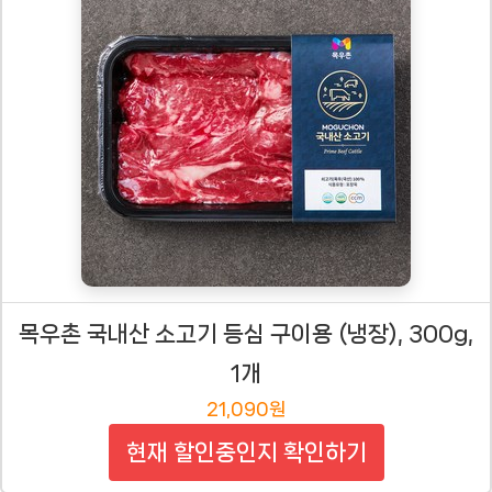
목우촌 국내산 소고기 등심 구이용 (냉장), 300g,
1개
21,090원
현재 할인중인지 확인하기