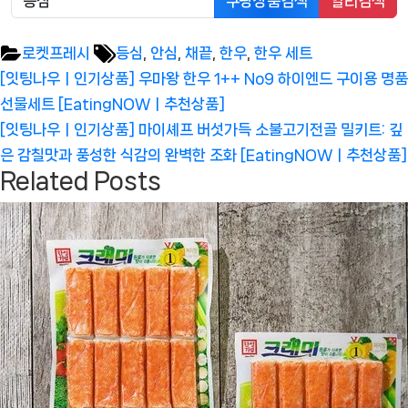
쿠팡상품검색
알리검색
Tags:
로켓프레시
등심
,
안심
,
채끝
,
한우
,
한우 세트
글
Previous
[잇팅나우ㅣ인기상품] 우마왕 한우 1++ No9 하이엔드 구이용 명품
탐
Post:
선물세트 [EatingNOWㅣ추천상품]
색
Next
[잇팅나우ㅣ인기상품] 마이셰프 버섯가득 소불고기전골 밀키트: 깊
Post:
은 감칠맛과 풍성한 식감의 완벽한 조화 [EatingNOWㅣ추천상품]
Related Posts