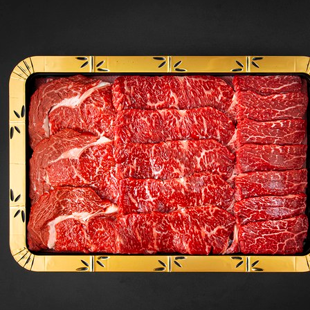
한
우
세
트
[Eatin
ㅣ
추
천
상
품]