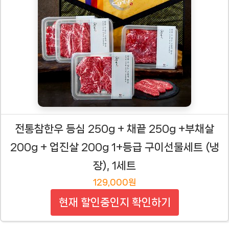
전통참한우 등심 250g + 채끝 250g +부채살
200g + 업진살 200g 1+등급 구이선물세트 (냉
장), 1세트
129,000원
현재 할인중인지 확인하기