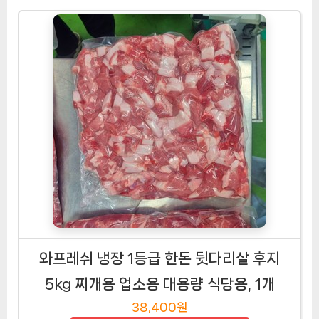
(문경쑥돈) 국내산 돼지(신선냉장) 뒷고기모
둠(찌개용)2kg, 2kg, 1개
11,000원
현재 할인중인지 확인하기