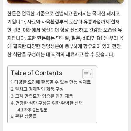
한
한돈은 엄격한 기준으로 선별되고 관리되는 국내산 돼지고
선
택
기입니다. 사료와 사육환경부터 도살과 유통과정까지 철저
[EatingNOW
한 관리 아래에서 생산되어 항상 신선하고 건강한 모습을 유
ㅣ
지합니다. 또한 한돈에는 단백질, 철분, 비타민 B1 등 우리 몸
추
에 필요한 다양한 영양성분이 풍부하게 함유되어 있어 건강
천
한 식단을 구성하는 데 최적의 재료라고 할 수 있습니다.
상
품]
Table of Contents
다양한 요리에 활용할 수 있는 만능 식재료
알차고 경제적인 제품 구성
고객 만족도가 입증된 인기 제품
건강한 식단 구성을 위한 완벽한 선택
자주 묻는 질문
관련 상품들