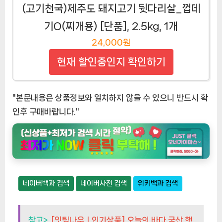
소고기 800g 모둠 갈비살+살치살+부채살
+우삼겹 각 200g 소분포장 태화농수산, 살
치살+부채살+우삼겹+갈비살
32,500원
현재 할인중인지 확인하기