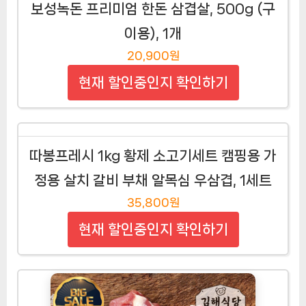
보성녹돈 프리미엄 한돈 삼겹살, 500g (구
이용), 1개
20,900원
현재 할인중인지 확인하기