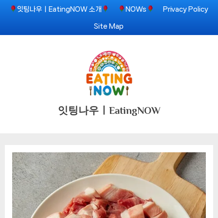
Skip
잇팅나우ㅣEatingNOW 소개
NOWs
Privacy Policy
to
Site Map
content
잇팅나우ㅣEatingNOW