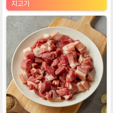
지고기
찌
개
용
2kg
(400g
x
5
팩)
–
건
강
한
한
끼
를
위
한
완
벽