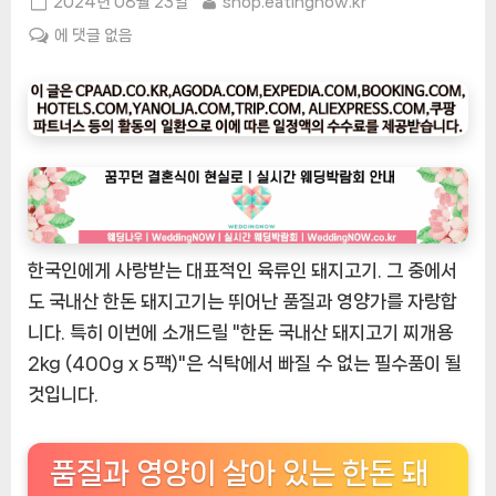
Posted
By
2024년 08월 23일
shop.eatingnow.kr
on
[잇
에 댓글 없음
팅
나
우
ㅣ
인
기
상
품]
한국인에게 사랑받는 대표적인 육류인 돼지고기. 그 중에서
한
돈
도 국내산 한돈 돼지고기는 뛰어난 품질과 영양가를 자랑합
국
니다. 특히 이번에 소개드릴 "한돈 국내산 돼지고기 찌개용
내
2kg (400g x 5팩)"은 식탁에서 빠질 수 없는 필수품이 될
산
것입니다.
돼
지
고
품질과 영양이 살아 있는 한돈 돼
기