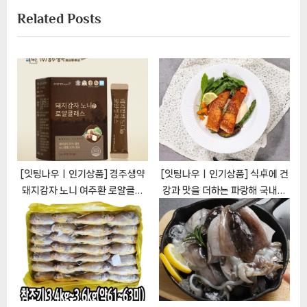
가성비 관련 상품검색
쿠팡상품검색
알리검색
식품
Tags:
,
,
,
,
가성비
국내산 돼지고기
돼지고기 찌개용 300g
찌개용
한돈