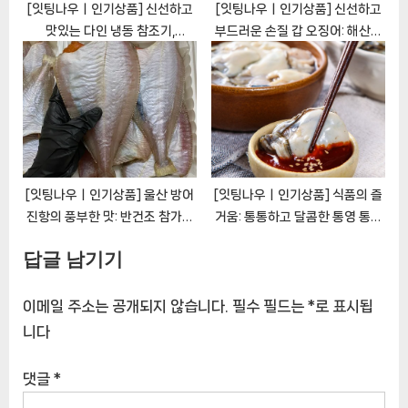
글
P
[잇팅나우ㅣ인기상품] 곰곰 한돈 앞다리살 수육용 (냉
r
장), 1kg, 1팩 [EatingNOWㅣ추천상품]
탐
N
e
[잇팅나우ㅣ인기상품] 와프레쉬 냉장 1등급 한돈 뒷다리
색
e
v
살 후지 5kg – 맛있고 건강한 식단 선택 [EatingNOW
x
i
ㅣ추천상품]
t
o
Related Posts
P
u
o
s
s
P
t
o
:
s
t
:
[잇팅나우ㅣ인기상품] 경주생약
[잇팅나우ㅣ인기상품] 식卓에 건
돼지감자 노니 여주환 로얄클래
강과 맛을 더하는 파랑해 국내산