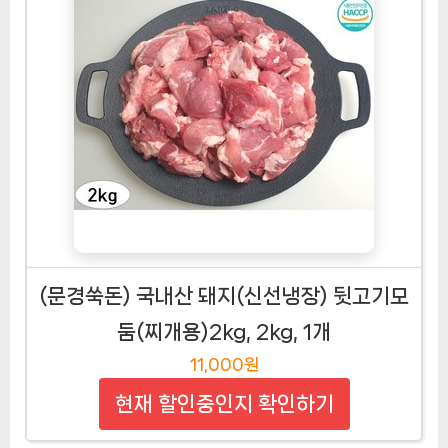
[엠피프레쉬]제주돼지고기 찌개용 500gx4
팩 2kg, 4개
21,900원
현재 할인중인지 확인하기