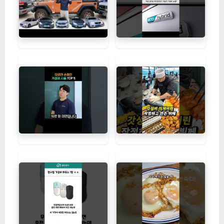
네이버백과 검색
네이버사전 검색
위키백과 검색
참고>
[잇팅나우ㅣ인기상품] 오늘의 바다 국산 햇
보리새우: 맛, 품질, 다용도가 돋보이는 수제 간미
[EatingNOWㅣ추천상품]
가성비 관련 동영상