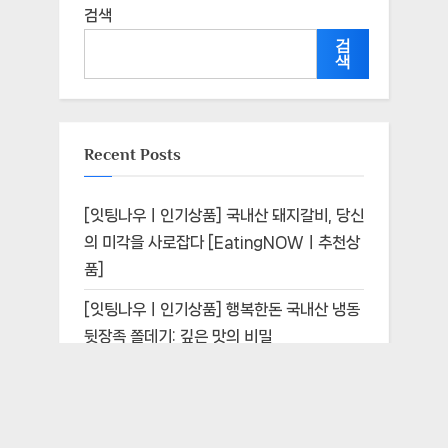
도서/음반
로켓프레시
문구/사무용품
반려/애완용품
뷰티
생활용품
스포츠/레저용품
식품
완구/취미
자동차용품
주방용품
출산/유아