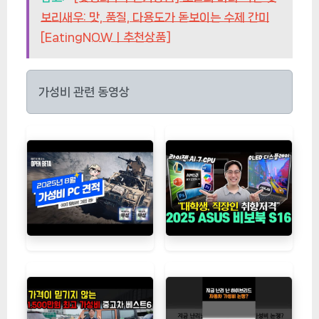
(고기천국)제주도 돼지고기 뒷다리살_껍데
기O(찌개용) [단품], 2.5kg, 1개
24,000원
현재 할인중인지 확인하기
"본문내용은 상품정보와 일치하지 않을 수 있으니 반드시 확
인후 구매바랍니다."