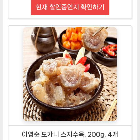
와프레쉬 냉장 1등급 한돈 뒷다리살 후지
5kg 찌개용 업소용 대용량 식당용, 1개
38,400원
현재 할인중인지 확인하기