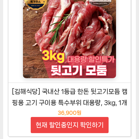
따봉프레시 1kg 황제 소고기세트 캠핑용 가
정용 살치 갈비 부채 알목심 우삼겹, 1세트