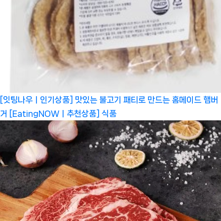
[잇팅나우ㅣ인기상품] 맛있는 불고기 패티로 만드는 홈메이드 햄버
거 [EatingNOWㅣ추천상품]
식품