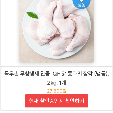
목우촌 무항생제 인증 IQF 닭 통다리 장각 (냉동),
2kg, 1개
27,800원
현재 할인중인지 확인하기