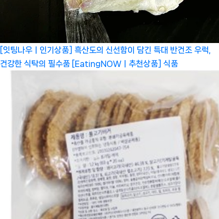
[잇팅나우ㅣ인기상품] 흑산도의 신선함이 담긴 특대 반건조 우럭,
건강한 식탁의 필수품 [EatingNOWㅣ추천상품]
식품