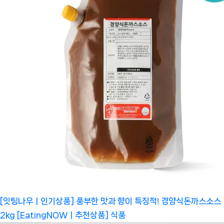
[잇팅나우ㅣ인기상품] 풍부한 맛과 향이 특징적! 경양식돈까스소스
2kg [EatingNOWㅣ추천상품]
식품