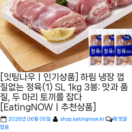
[잇팅나우ㅣ인기상품] 하림 냉장 껍
질없는 정육(1) SL 1kg 3봉: 맛과 품
질, 두 마리 토끼를 잡다
[EatingNOWㅣ추천상품]
Posted
By
[잇
2026년 06월 05일
shop.eatingnow.kr
에 댓글
on
팅
없음