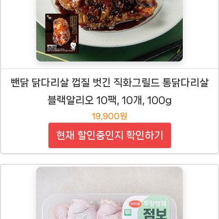
뺀닭 닭다리살 껍질 벗긴 직화그릴드 통닭다리살
블랙알리오 10팩, 10개, 100g
19,900원
현재 할인중인지 확인하기