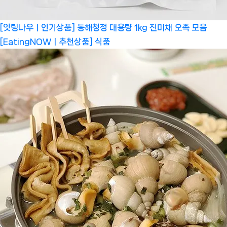
[잇팅나우ㅣ인기상품] 동해청정 대용량 1kg 진미채 오족 모음
[EatingNOWㅣ추천상품]
식품