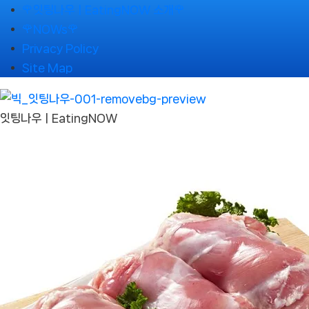
Skip
🌹잇팅나우ㅣEatingNOW 소개🌹
to
🌹NOWs🌹
content
Privacy Policy
Site Map
잇팅나우ㅣEatingNOW