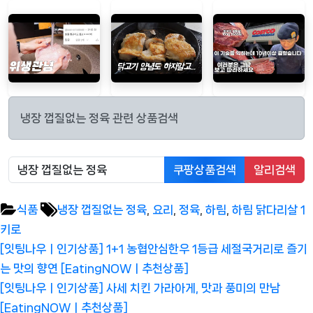
냉장 껍질없는 정육 관련 상품검색
쿠팡상품검색
알리검색
Tags:
식품
냉장 껍질없는 정육
,
요리
,
정육
,
하림
,
하림 닭다리살 1
키로
글
Previous
[잇팅나우ㅣ인기상품] 1+1 농협안심한우 1등급 세절국거리로 즐기
탐
Post:
는 맛의 향연 [EatingNOWㅣ추천상품]
색
Next
[잇팅나우ㅣ인기상품] 사세 치킨 가라아게, 맛과 풍미의 만남
Post:
[EatingNOWㅣ추천상품]