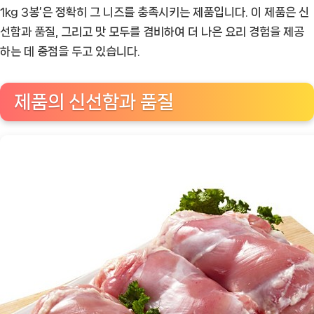
육
1kg 3봉’은 정확히 그 니즈를 충족시키는 제품입니다. 이 제품은 신
(1)
선함과 품질, 그리고 맛 모두를 겸비하여 더 나은 요리 경험을 제공
SL
하는 데 중점을 두고 있습니다.
1kg
3
제품의 신선함과 품질
봉:
맛
과
품
질,
두
마
리
토
끼
를