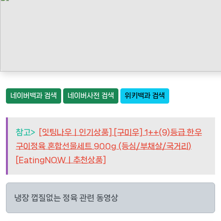
네이버백과 검색
네이버사전 검색
위키백과 검색
참고>
[잇팅나우ㅣ인기상품] [구미우] 1++(9)등급 한우
구이정육 혼합선물세트 900g (등심/부채살/국거리)
[EatingNOWㅣ추천상품]
냉장 껍질없는 정육 관련 동영상