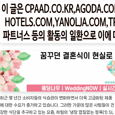
나
우
ㅣ
인
기
상
품]
하
림
냉
장
껍
질
없
최근 몇 년간 소비자들의 식습관이 변화하면서 더욱 고급화된 제품
는
에 대한 수요가 증가하고 있습니다. 그러한 가운데 많은 사람들이 건
정
강한 식단을 추구하고 있는 요즘, 하림의 ‘냉장 껍질없는 정육(1) SL