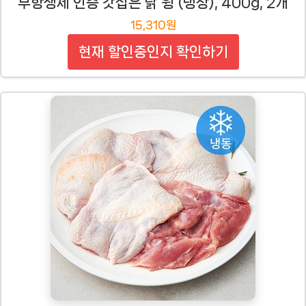
무항생제 인증 갓잡은 닭 윙 (냉장), 400g, 2개
15,310원
현재 할인중인지 확인하기