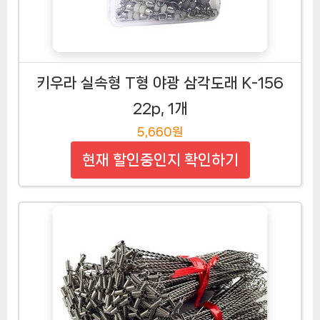
키우라 실속형 T형 야광 삼각도래 K-156
22p, 1개
5,660원
현재 할인중인지 확인하기