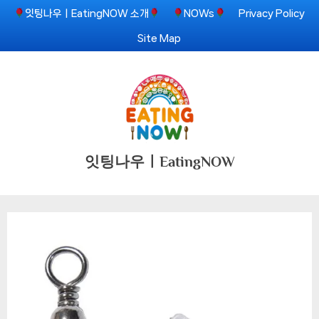
Skip
잇팅나우ㅣEatingNOW 소개
NOWs
Privacy Policy
to
Site Map
content
잇팅나우ㅣEatingNOW