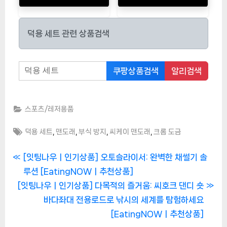
덕용 세트 관련 상품검색
쿠팡상품검색
알리검색
스포츠/레저용품
Tags:
,
,
,
,
덕용 세트
맨도래
부식 방지
씨케이 맨도래
크롬 도금
글
P
[잇팅나우ㅣ인기상품] 오토슬라이서: 완벽한 채썰기 솔
r
루션 [EatingNOWㅣ추천상품]
탐
N
e
[잇팅나우ㅣ인기상품] 다목적의 즐거움: 씨호크 댄디 숏
색
e
v
바다좌대 전용로드로 낚시의 세계를 탐험하세요
x
i
[EatingNOWㅣ추천상품]