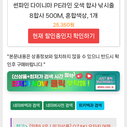
썬파인 다이니마 PE라인 오색 합사 낚시줄
8합사 500M, 혼합색상, 1개
25,350원
현재 할인중인지 확인하기
"본문내용은 상품정보와 일치하지 않을 수 있으니 반드시 확
인후 구매바랍니다."
네이버백과 검색
네이버사전 검색
위키백과 검색
참고>
[잇팅나우ㅣ인기상품] OZAKI 오자키 어웨