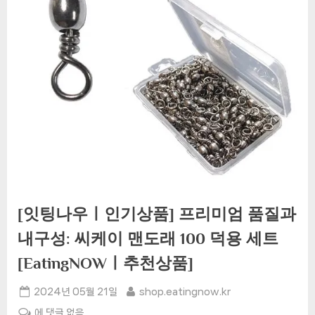
[잇팅나우ㅣ인기상품] 프리미엄 품질과
내구성: 씨케이 맨도래 100 덕용 세트
[EatingNOWㅣ추천상품]
Posted
By
2024년 05월 21일
shop.eatingnow.kr
on
[잇
에 댓글 없음