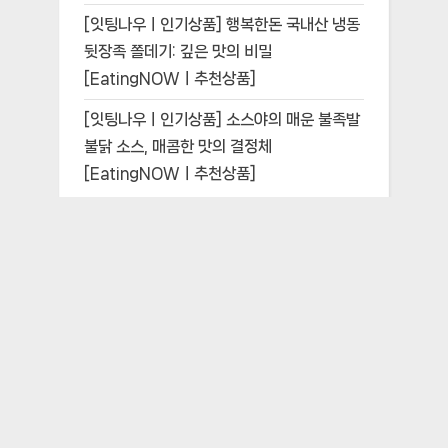
[잇팅나우ㅣ인기상품] 행복한돈 국내산 냉동
뒷장족 쫄데기: 깊은 맛의 비밀
[EatingNOWㅣ추천상품]
[잇팅나우ㅣ인기상품] 소스야의 매운 불족발
불닭 소스, 매콤한 맛의 결정체
[EatingNOWㅣ추천상품]
Recent Comments
보여줄 댓글이 없습니다.
Seoul, KoreaㅣBiz License hotelhotel@kakao.comㅣEatingNOW
Communication Business 2024ㅣ Copyright © EatingNOW.kr All