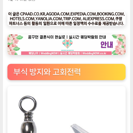
팅
나
우
ㅣ
인
기
상
품]
프
리
부식 방지와 고회전력
미
엄
품
질
과
내
구
성: