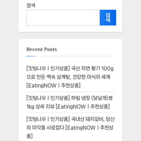
검색
검
색
Recent Posts
[잇팅나우ㅣ인기상품] 국산 자연 황기 100g
으로 만든 백숙 삼계탕, 건강한 미식의 세계
[EatingNOWㅣ추천상품]
[잇팅나우ㅣ인기상품] 하림 냉장 (닭날개)봉
1kg 상세 리뷰 [EatingNOWㅣ추천상품]
[잇팅나우ㅣ인기상품] 국내산 돼지갈비, 당신
의 미각을 사로잡다 [EatingNOWㅣ추천상
품]