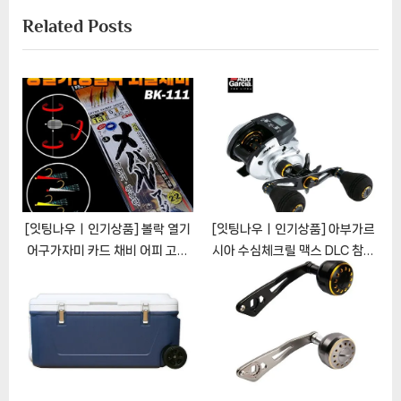
t
o
Related Posts
P
u
o
s
s
P
t
o
:
s
t
:
[잇팅나우ㅣ인기상품] 볼락 열기
[잇팅나우ㅣ인기상품] 아부가르
어구가자미 카드 채비 어피 고급
시아 수심체크릴 맥스 DLC 참돔
외줄 8본 BK-111 백경, 13호, 1개
한치 베이트릴: 깊은 바다를 정복
[EatingNOWㅣ추천상품]
하는 완벽한 낚싯솔루션
[EatingNOWㅣ추천상품]