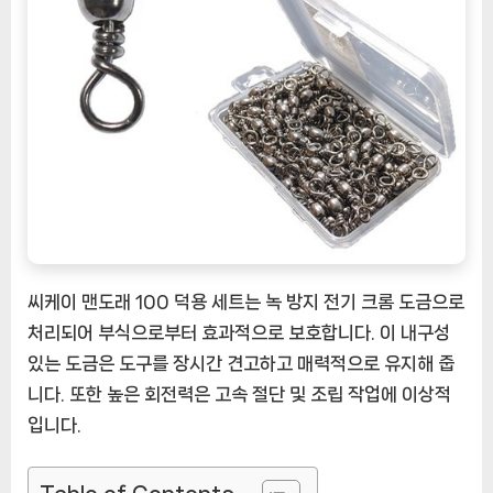
씨
케
이
맨
도
래
100
덕
용
세
트
[EatingNOW
씨케이 맨도래 100 덕용 세트는 녹 방지 전기 크롬 도금으로
ㅣ
처리되어 부식으로부터 효과적으로 보호합니다. 이 내구성
추
있는 도금은 도구를 장시간 견고하고 매력적으로 유지해 줍
천
니다. 또한 높은 회전력은 고속 절단 및 조립 작업에 이상적
상
입니다.
품]