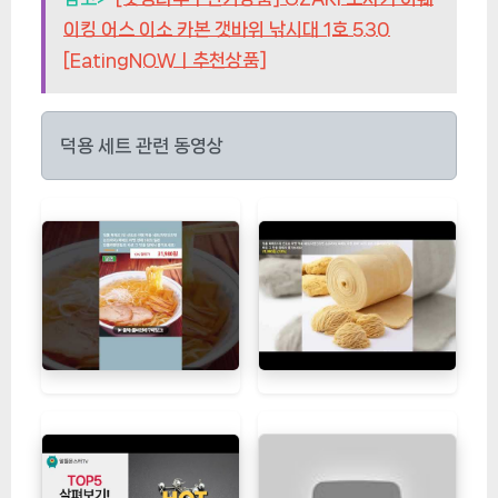
이킹 어스 이소 카본 갯바위 낚시대 1호 530
[EatingNOWㅣ추천상품]
덕용 세트 관련 동영상