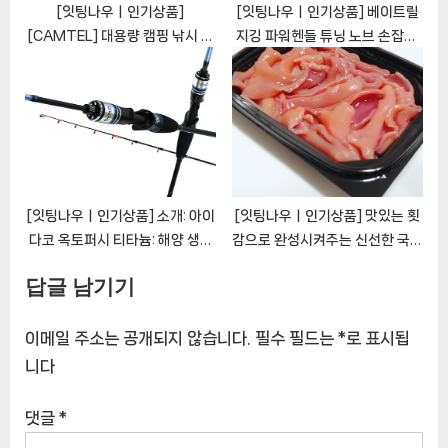
[잇팅나우ㅣ인기상품]
[잇팅나우ㅣ인기상품] 베이트릴
[CAMTEL] 대용량 캠핑 낚시 하
지깅 파워헨들 튜닝 노브 손잡이:
드쿨러 아이스박스
angler의 필수품 [EatingNOW
[EatingNOWㅣ추천상품]
ㅣ추천상품]
[잇팅나우ㅣ인기상품] 소개: 아이
[잇팅나우ㅣ인기상품] 맛있는 횟
다코 옥토퍼시 티타늄: 해양 생명
감으로 완성시켜주는 신선한 국내
탐험을 위한 궁극의 낚싯대
산 손질 개불 [EatingNOWㅣ추
답글 남기기
[EatingNOWㅣ추천상품]
천상품]
이메일 주소는 공개되지 않습니다.
필수 필드는
*
로 표시됩
니다
댓글
*