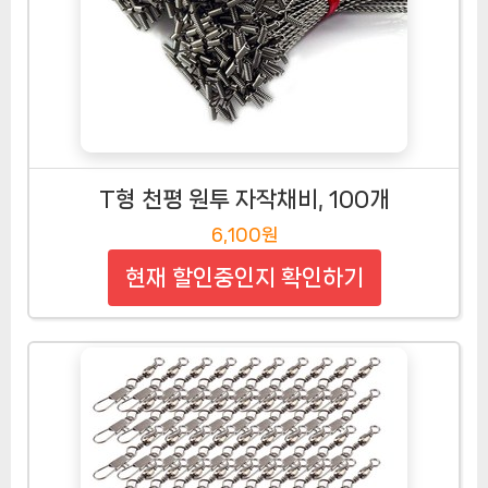
T형 천평 원투 자작채비, 100개
6,100원
현재 할인중인지 확인하기