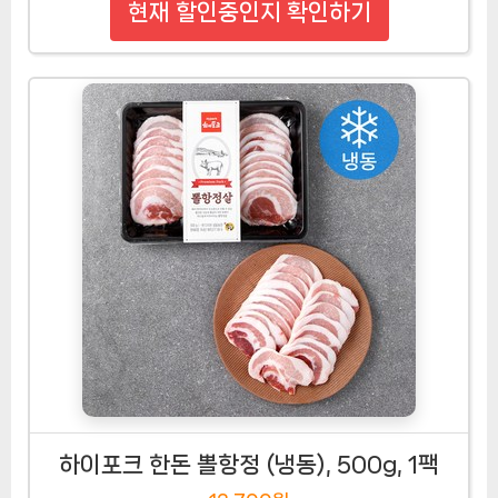
현재 할인중인지 확인하기
하이포크 한돈 뽈항정 (냉동), 500g, 1팩