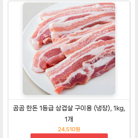
곰곰 한돈 1등급 삼겹살 구이용 (냉장), 1kg,
1개
24,510원