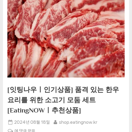
[잇팅나우ㅣ인기상품] 품격 있는 한우
요리를 위한 소고기 모둠 세트
[EatingNOWㅣ추천상품]
Posted
By
2024년 08월 18일
shop.eatingnow.kr
on
[잇
에 댓글 없음