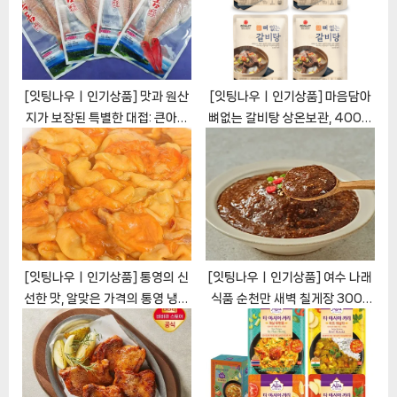
:
s
t
:
[잇팅나우ㅣ인기상품] 맛과 원산
[잇팅나우ㅣ인기상품] 마음담아
지가 보장된 특별한 대접: 큰아빠
뼈없는 갈비탕 상온보관, 400g,
네생선가게 제주 참옥돔 반건조옥
4개 [EatingNOWㅣ추천상품]
돔 특대사이즈 [EatingNOWㅣ
추천상품]
[잇팅나우ㅣ인기상품] 통영의 신
[잇팅나우ㅣ인기상품] 여수 나래
선한 맛, 알맞은 가격의 통영 냉동
식품 순천만 새벽 칠게장 300g
깐멍게 맛보기 [EatingNOWㅣ
쌈장 칠게 젓갈 칠게젓
추천상품]
[EatingNOWㅣ추천상품]