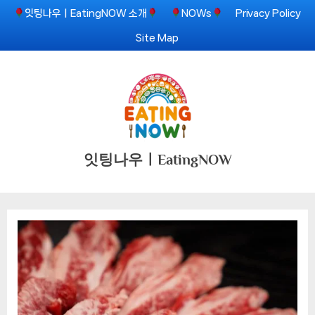
Skip
잇팅나우ㅣEatingNOW 소개
NOWs
Privacy Policy
to
Site Map
content
잇팅나우ㅣEatingNOW