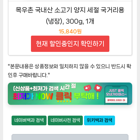
목우촌 국내산 소고기 양지 세절 국거리용
(냉장), 300g, 1개
15,840원
현재 할인중인지 확인하기
"본문내용은 상품정보와 일치하지 않을 수 있으니 반드시 확
인후 구매바랍니다."
네이버백과 검색
네이버사전 검색
위키백과 검색