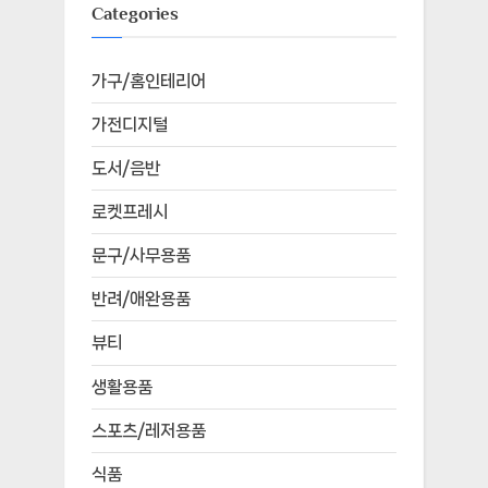
Categories
가구/홈인테리어
가전디지털
도서/음반
로켓프레시
문구/사무용품
반려/애완용품
뷰티
생활용품
스포츠/레저용품
식품