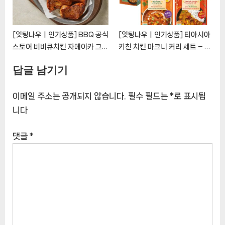
[잇팅나우ㅣ인기상품] BBQ 공식
[잇팅나우ㅣ인기상품] 티아시아
스토어 비비큐치킨 자메이카 그릴
키친 치킨 마크니 커리 세트 – 다
닭갈비 5팩, 인기의 이유는 무엇
양한 아시아 풍미를 즐기는 맛있
답글 남기기
인가? [EatingNOWㅣ추천상
는 여행 [EatingNOWㅣ추천상
품]
품]
이메일 주소는 공개되지 않습니다.
필수 필드는
*
로 표시됩
니다
댓글
*