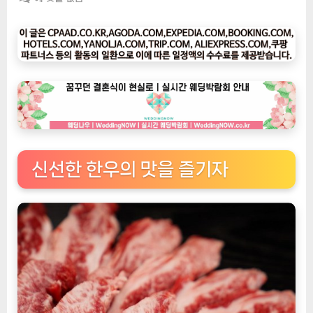
팅
나
우
ㅣ
인
기
상
품]
품
격
신선한 한우의 맛을 즐기자
있
는
한
우
요
리
를
위