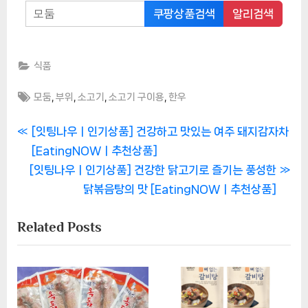
쿠팡상품검색
알리검색
식품
Tags:
,
,
,
,
모둠
부위
소고기
소고기 구이용
한우
글
P
[잇팅나우ㅣ인기상품] 건강하고 맛있는 여주 돼지감자차
r
[EatingNOWㅣ추천상품]
탐
N
e
[잇팅나우ㅣ인기상품] 건강한 닭고기로 즐기는 풍성한
색
e
v
닭볶음탕의 맛 [EatingNOWㅣ추천상품]
x
i
Related Posts
t
o
P
u
o
s
s
P
t
o