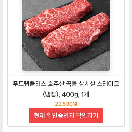
푸드랩플러스 호주산 곡물 살치살 스테이크
(냉장), 400g, 1개
22,530원
현재 할인중인지 확인하기