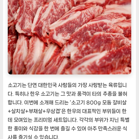
한
소
고
기
모
둠
세
트
[EatingNOW
ㅣ
추
천
소고기는 단연 대한민국 사람들의 가장 사랑받는 육류입니
상
다. 특히나 한우 소고기는 그 맛과 품격이 타의 추종을 불허
품]
합니다. 이번에 소개해 드리는 ‘소고기 800g 모둠 갈비살
+살치살+부채살+우삼겹’은 한우의 대표적인 부위들이 한
데 모여있는 프리미엄 세트입니다. 각각의 부위가 지닌 특별
한 풍미와 식감을 한 번에 즐길 수 있어 아주 만족스러운 식
사를 즐기실 수 있습니다.