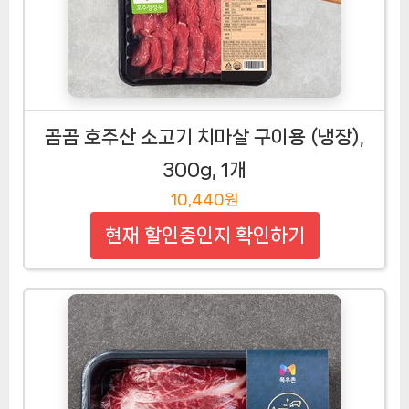
곰곰 호주산 소고기 치마살 구이용 (냉장),
300g, 1개
10,440원
현재 할인중인지 확인하기