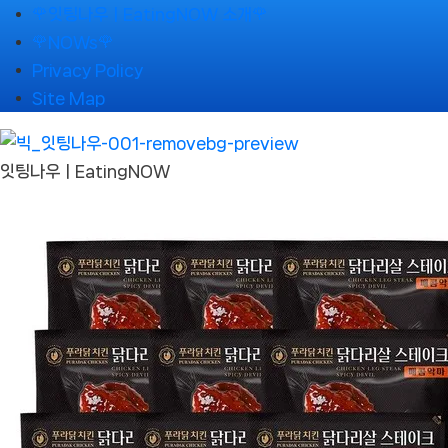
Skip
🌹잇팅나우ㅣEatingNOW 소개🌹
to
🌹NOWs🌹
content
Privacy Policy
Site Map
잇팅나우ㅣEatingNOW