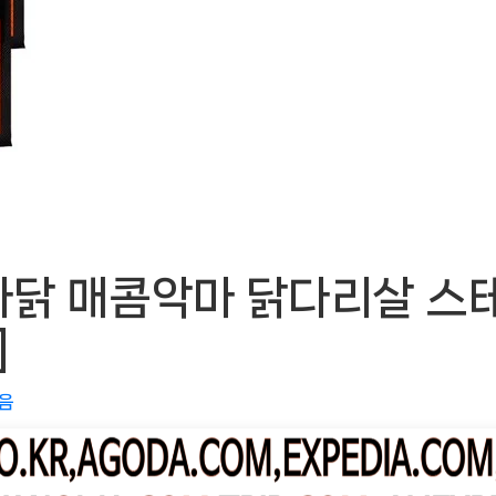
닭 매콤악마 닭다리살 스테
]
없음