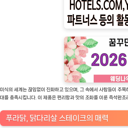
ㅣ
인
기
상
품]
푸
라
닭
매
콤
악
미식의 세계는 끊임없이 진화하고 있으며, 그 속에서 사람들이 주목
마
대를 충족시킵니다. 이 제품은 편리함과 맛의 조화를 이룬 즉석완조
닭
다
푸라닭, 닭다리살 스테이크의 매력
리
살