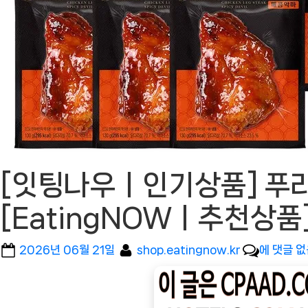
[잇팅나우ㅣ인기상품] 푸라
[EatingNOWㅣ추천상품
Posted
By
[잇
2026년 06월 21일
shop.eatingnow.kr
에 댓글 
on
팅
나
우