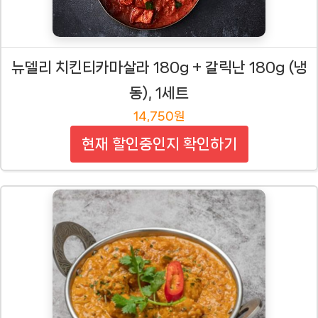
뉴델리 치킨티카마살라 180g + 갈릭난 180g (냉
동), 1세트
14,750원
현재 할인중인지 확인하기