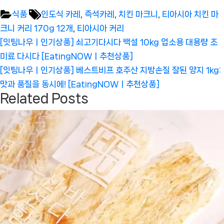
Tags:
식품
인도식 카레
,
즉석카레
,
치킨 마크니
,
티아시아 치킨 마
크니 커리 170g 12개
,
티아시아 커리
글
Previous
[잇팅나우ㅣ인기상품] 쇠고기다시다 백설 10kg 업소용 대용량 조
탐
Post:
미료 다시다 [EatingNOWㅣ추천상품]
색
Next
[잇팅나우ㅣ인기상품] 베스트비프 호주산 지방손질 잘된 양지 1kg:
Post:
맛과 품질을 동시에! [EatingNOWㅣ추천상품]
Related Posts