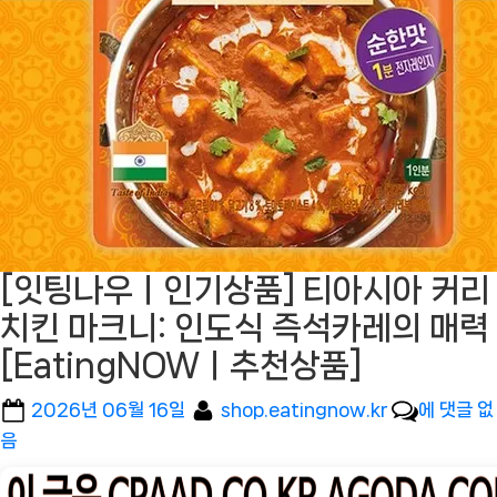
[잇팅나우ㅣ인기상품] 티아시아 커리
치킨 마크니: 인도식 즉석카레의 매력
[EatingNOWㅣ추천상품]
Posted
By
[잇
2026년 06월 16일
shop.eatingnow.kr
에 댓글 없
on
팅
음
나