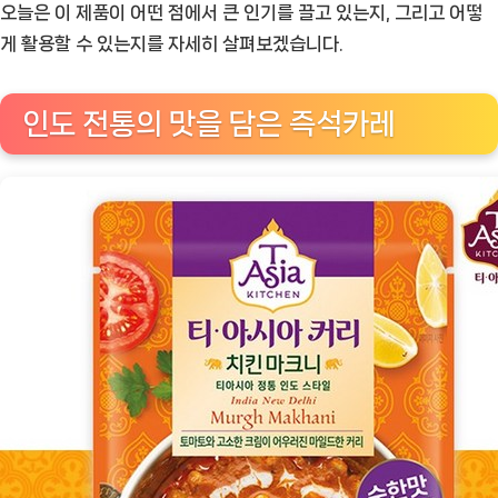
니:
오늘은 이 제품이 어떤 점에서 큰 인기를 끌고 있는지, 그리고 어떻
인
게 활용할 수 있는지를 자세히 살펴보겠습니다.
도
식
인도 전통의 맛을 담은 즉석카레
즉
석
카
레
의
매
력
[Eating
ㅣ
추
천
상