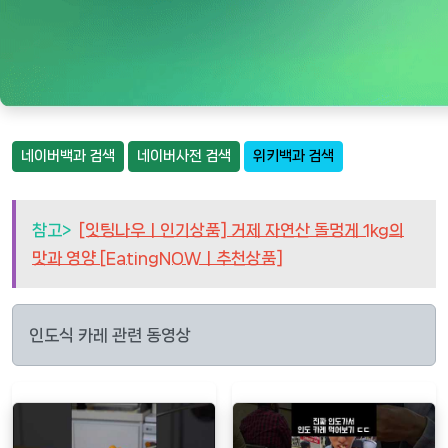
네이버백과 검색
네이버사전 검색
위키백과 검색
참고>
[잇팅나우ㅣ인기상품] 거제 자연산 돌멍게 1kg의
맛과 영양 [EatingNOWㅣ추천상품]
인도식 카레 관련 동영상