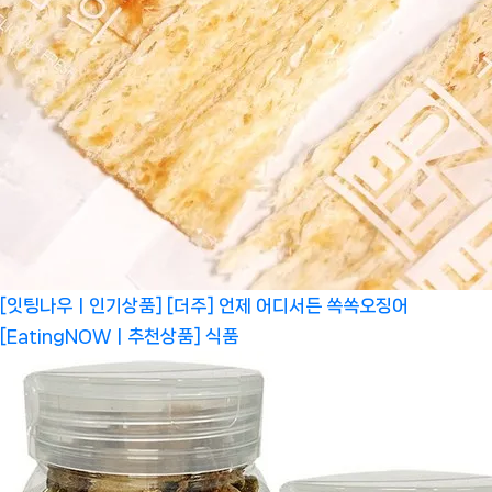
[잇팅나우ㅣ인기상품] [더주] 언제 어디서든 쏙쏙오징어
[EatingNOWㅣ추천상품]
식품