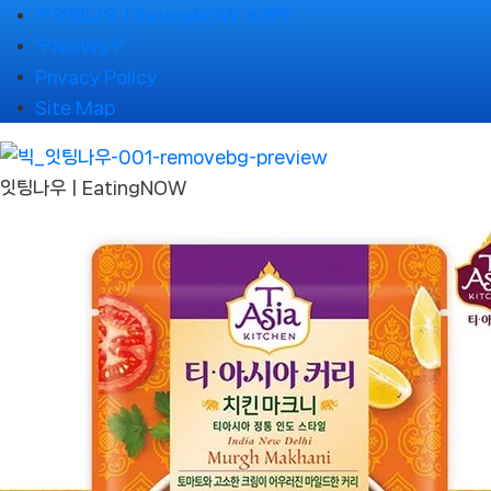
Skip
🌹잇팅나우ㅣEatingNOW 소개🌹
to
🌹NOWs🌹
content
Privacy Policy
Site Map
잇팅나우ㅣEatingNOW