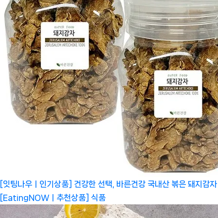
[잇팅나우ㅣ인기상품] 건강한 선택, 바른건강 국내산 볶은 돼지감자
[EatingNOWㅣ추천상품]
식품