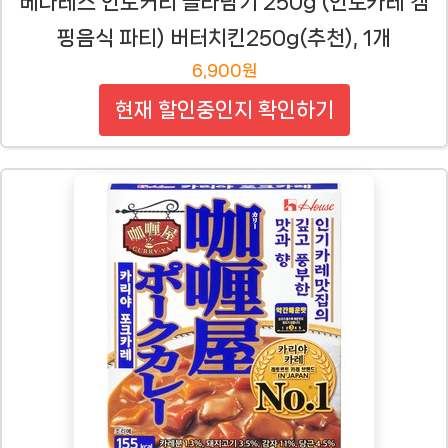
베나레스 인도커리 골라담기 250g (인도카레 캠
핑음식 파티) 버터치킨250g(추천), 1개
6,900원
현재 할인중인지 확인하기