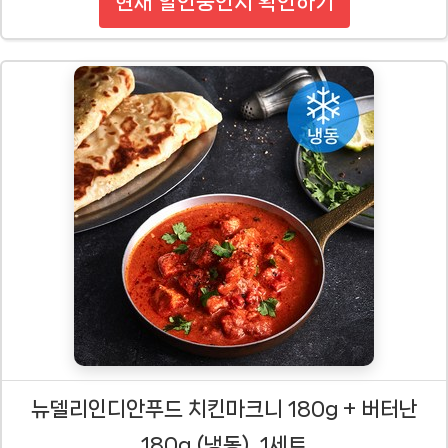
현재 할인중인지 확인하기
뉴델리인디안푸드 치킨마크니 180g + 버터난
180g (냉동), 1세트