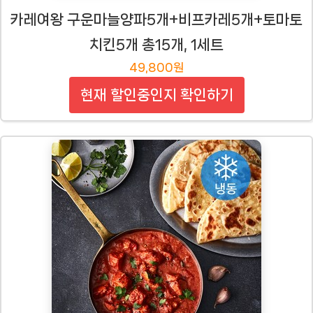
카레여왕 구운마늘양파5개+비프카레5개+토마토
치킨5개 총15개, 1세트
49,800원
현재 할인중인지 확인하기