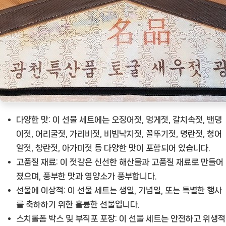
다양한 맛:
이 선물 세트에는 오징어젓, 멍게젓, 갈치속젓, 밴댕
이젓, 어리굴젓, 가리비젓, 비빔낙지젓, 꼴뚜기젓, 명란젓, 청어
알젓, 창란젓, 아가미젓 등 다양한 맛이 포함되어 있습니다.
고품질 재료:
이 젓갈은 신선한 해산물과 고품질 재료로 만들어
졌으며, 풍부한 맛과 영양소가 풍부합니다.
선물에 이상적:
이 선물 세트는 생일, 기념일, 또는 특별한 행사
를 축하하기 위한 훌륭한 선물입니다.
스치롤폼 박스 및 부직포 포장:
이 선물 세트는 안전하고 위생적