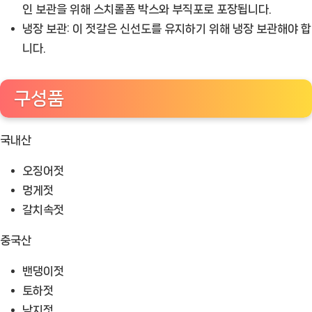
인 보관을 위해 스치롤폼 박스와 부직포로 포장됩니다.
냉장 보관:
이 젓갈은 신선도를 유지하기 위해 냉장 보관해야 합
니다.
구성품
국내산
오징어젓
멍게젓
갈치속젓
중국산
밴댕이젓
토하젓
낙지젓