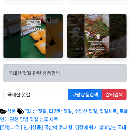
국내산 젓갈 관련 상품검색
쿠팡상품검색
알리검색
Tags:
식품
국내산 젓갈
,
다양한 젓갈
,
수입산 젓갈
,
젓갈세트
,
토굴
안애 광천 양념 젓갈 선물 세트
글
Previous
[잇팅나우ㅣ인기상품] 국산의 맛과 향, 김장에 활기 불어넣는 국내