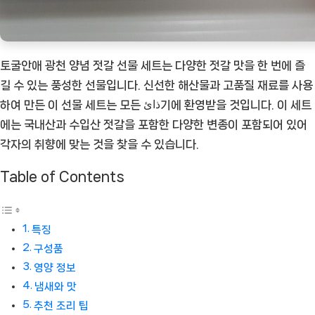
세
트
[Eating
토굴안애 광천 양념 젓갈 선물 세트는 다양한 젓갈 맛을 한 번에 즐
ㅣ
길 수 있는 풍성한 선물입니다. 신선한 해산물과 고품질 재료를 사용
추
하여 만든 이 선물 세트는 모든 ذائ기에 환영받을 것입니다. 이 세트
천
에는 국내산과 수입산 젓갈을 포함한 다양한 변종이 포함되어 있어
상
각자의 취향에 맞는 것을 찾을 수 있습니다.
품]
Table of Contents
특징
구성품
영양 정보
냄새와 맛
추천 조리 팁