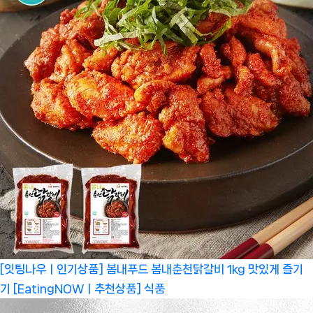
[잇팅나우ㅣ인기상품] 봄내푸드 봄내춘천닭갈비 1kg 맛있게 즐기
기 [EatingNOWㅣ추천상품]
식품