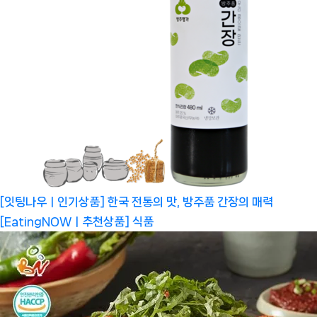
[잇팅나우ㅣ인기상품] 한국 전통의 맛, 방주품 간장의 매력
[EatingNOWㅣ추천상품]
식품