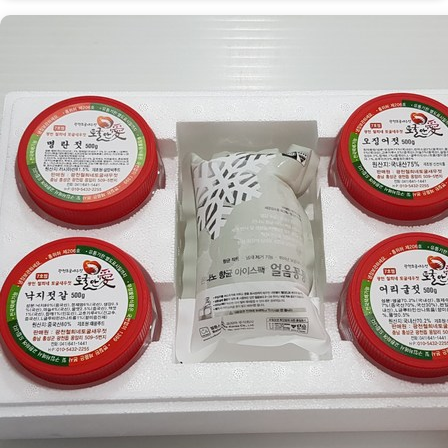
다
양
한
맛:
토
굴
안
애
광
천
양
념
젓
갈
선
물