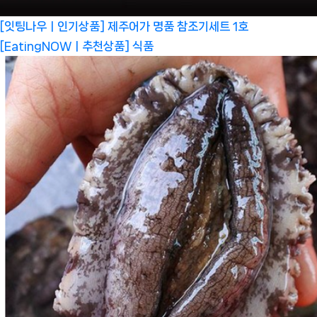
[잇팅나우ㅣ인기상품] 제주어가 명품 참조기세트 1호
[EatingNOWㅣ추천상품]
식품