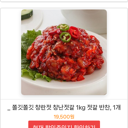
_ 쫄깃쫄깃 창란젓 창난젓갈 1kg 젓갈 반찬, 1개
19,500원
현재 할인중인지 확인하기