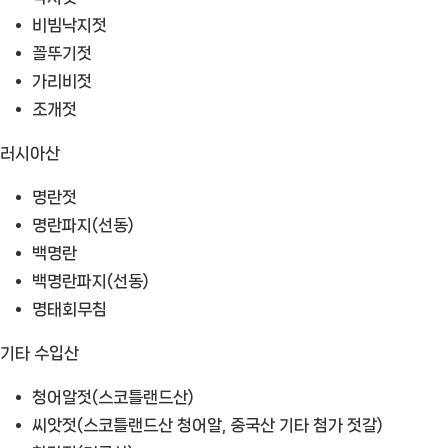
비빔낙지젓
꼴뚜기젓
가리비젓
조개젓
러시아산
명란젓
명란파지(선동)
백명란
백명란파지(선동)
명태회무침
기타 수입산
청어알젓(스코틀랜드산)
씨앗젓(스코틀랜드산 청어알, 중국산 기타 첨가 젓갈)