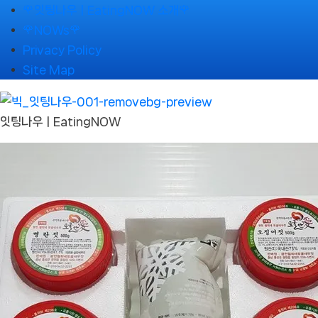
Skip
🌹잇팅나우ㅣEatingNOW 소개🌹
to
🌹NOWs🌹
content
Privacy Policy
Site Map
잇팅나우ㅣEatingNOW