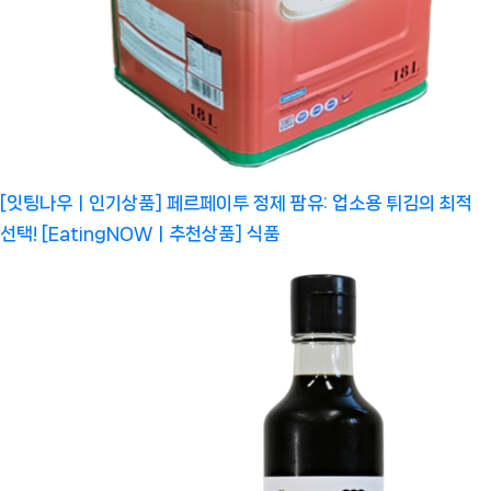
[잇팅나우ㅣ인기상품] 페르페이투 정제 팜유: 업소용 튀김의 최적
선택! [EatingNOWㅣ추천상품]
식품