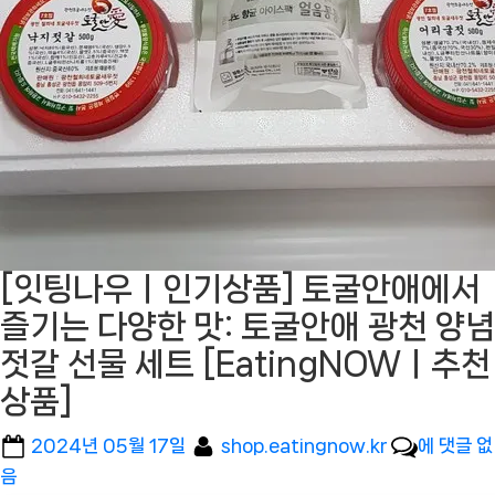
[잇팅나우ㅣ인기상품] 토굴안애에서
즐기는 다양한 맛: 토굴안애 광천 양념
젓갈 선물 세트 [EatingNOWㅣ추천
상품]
Posted
By
[잇
2024년 05월 17일
shop.eatingnow.kr
에 댓글 없
on
팅
음