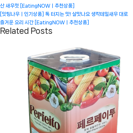
탐
Post:
산 새우젓 [EatingNOWㅣ추천상품]
색
Next
[잇팅나우ㅣ인기상품] 톡 터지는 맛! 살맛나요 생칵테일새우 대로
Post:
즐거운 요리 시간 [EatingNOWㅣ추천상품]
Related Posts