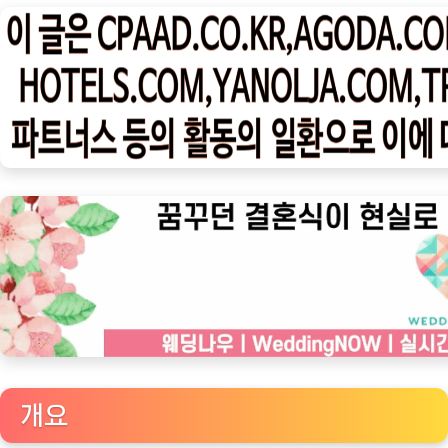
나
우
ㅣ
인
기
상
품]
토
굴
안
애
에
서
즐
기
개요
는