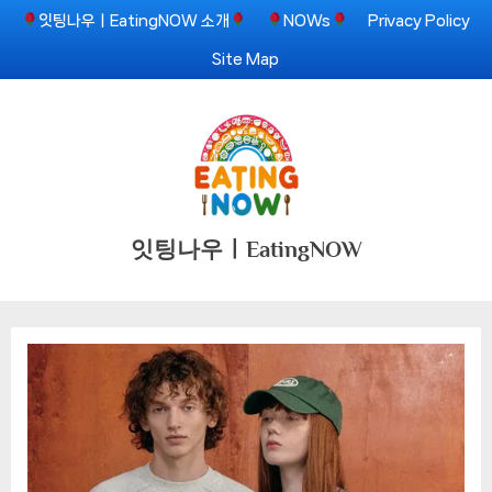
Skip
잇팅나우ㅣEatingNOW 소개
NOWs
Privacy Policy
to
Site Map
content
잇팅나우ㅣEatingNOW