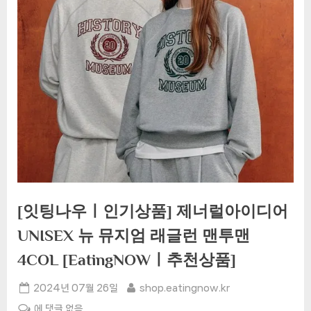
[잇팅나우ㅣ인기상품] 제너럴아이디어
UNISEX 뉴 뮤지엄 래글런 맨투맨
4COL [EatingNOWㅣ추천상품]
Posted
By
2024년 07월 26일
shop.eatingnow.kr
on
[잇
에 댓글 없음