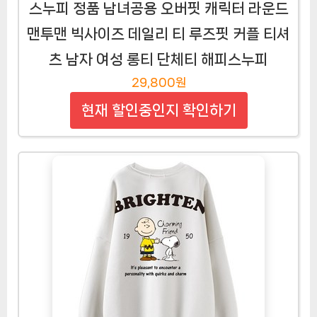
스누피 정품 남녀공용 오버핏 캐릭터 라운드
맨투맨 빅사이즈 데일리 티 루즈핏 커플 티셔
츠 남자 여성 롱티 단체티 해피스누피
29,800원
현재 할인중인지 확인하기