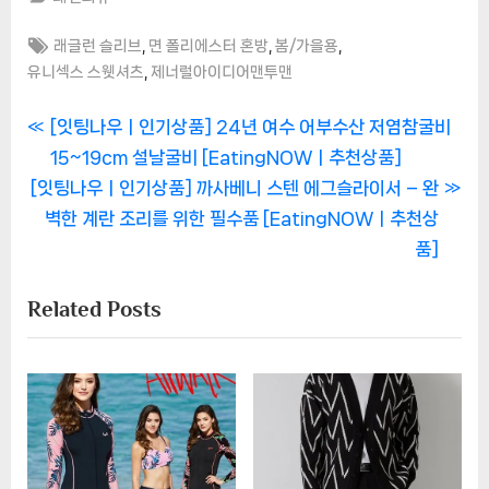
Tags:
,
,
,
래글런 슬리브
면 폴리에스터 혼방
봄/가을용
,
유니섹스 스웻셔츠
제너럴아이디어맨투맨
글
P
[잇팅나우ㅣ인기상품] 24년 여수 어부수산 저염참굴비
r
15~19cm 설날굴비 [EatingNOWㅣ추천상품]
탐
N
e
[잇팅나우ㅣ인기상품] 까사베니 스텐 에그슬라이서 – 완
색
e
v
벽한 계란 조리를 위한 필수품 [EatingNOWㅣ추천상
x
i
품]
t
o
Related Posts
P
u
o
s
s
P
t
o
:
s
t