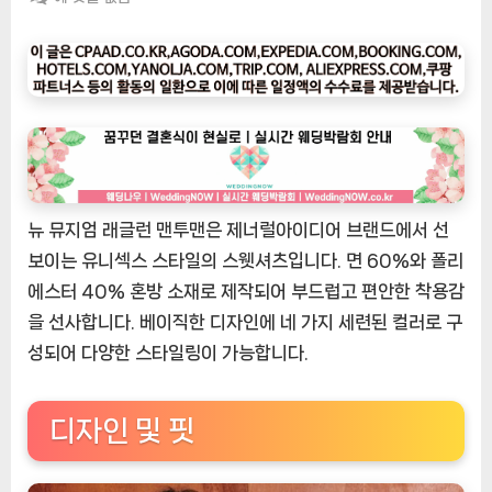
팅
나
우
ㅣ
인
기
상
품]
뉴 뮤지엄 래글런 맨투맨은 제너럴아이디어 브랜드에서 선
제
너
보이는 유니섹스 스타일의 스웻셔츠입니다. 면 60%와 폴리
럴
에스터 40% 혼방 소재로 제작되어 부드럽고 편안한 착용감
아
을 선사합니다. 베이직한 디자인에 네 가지 세련된 컬러로 구
이
성되어 다양한 스타일링이 가능합니다.
디
어
UNISEX
디자인 및 핏
뉴
뮤