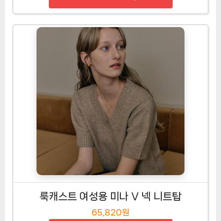
룩캐스트 여성용 미나 V 넥 니트탑
65,820원