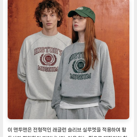
지
엄
래
글
런
맨
투
맨
4COL
[EatingNOW
ㅣ
추
천
상
품]
이 맨투맨은 전형적인 래글런 슬리브 실루엣을 적용하여 활