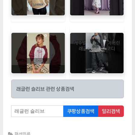
래글런 슬리브 관련 상품검색
쿠팡상품검색
알리검색
패션의류