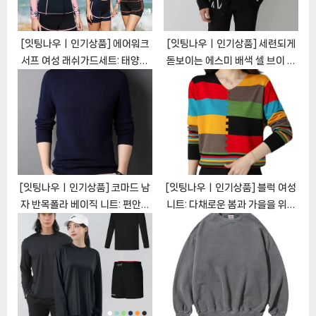
:
[잇팅나우ㅣ인기상품] 에어워크
[잇팅나우ㅣ인기상품] 세련되게
서프 여성 래쉬가드세트: 태양과
돋보이는 에스미 배색 셀 브이 가
물에서 자신감을 갖게 해주는 기
디건 [EatingNOWㅣ추천상품]
능성 패션 [EatingNOWㅣ추천
상품]
[잇팅나우ㅣ인기상품] 코마드 남
[잇팅나우ㅣ인기상품] 블럭 여성
자 반목폴라 베이직 니트: 편안하
니트: 다채로운 봄과 가을을 위한
고 세련된 겨울 필수품
스타일리시한 필수품
[EatingNOWㅣ추천상품]
[EatingNOWㅣ추천상품]