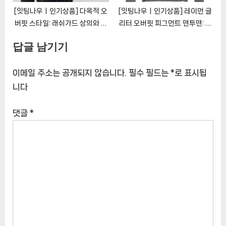
[잇팅나우ㅣ인기상품] 다목적 오
[잇팅나우ㅣ인기상품] 레이먼 글
버핏 스타일: 래쉬가드 상의와 하
리터 오버핏 피그먼트 맨투맨: 세
의 세트 [EatingNOWㅣ추천상
련되고 화려한 봄 가을용 필수 아
답글 남기기
품]
이템 [EatingNOWㅣ추천상품]
이메일 주소는 공개되지 않습니다.
필수 필드는
*
로 표시됩
니다
댓글
*