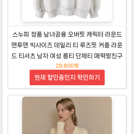
스누피 정품 남녀공용 오버핏 캐릭터 라운드
맨투맨 빅사이즈 데일리 티 루즈핏 커플 라운
드 티셔츠 남자 여성 롱티 단체티 매력짱친구
29,800원
현재 할인중인지 확인하기