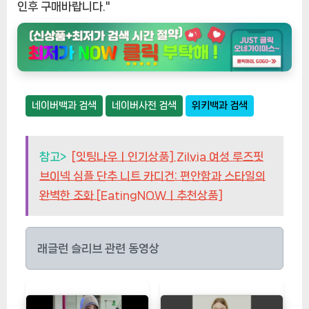
인후 구매바랍니다."
네이버백과 검색
네이버사전 검색
위키백과 검색
참고>
[잇팅나우ㅣ인기상품] Zilvia 여성 루즈핏
브이넥 심플 단추 니트 카디건: 편안함과 스타일의
완벽한 조화 [EatingNOWㅣ추천상품]
래글런 슬리브 관련 동영상