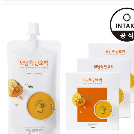
건
강
한
아
침
식
사
의
완
성
[Eatin
ㅣ
추
천
상
품]