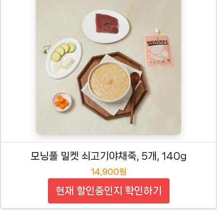
모닝풀 밀켓 쇠고기야채죽, 5개, 140g
14,900원
현재 할인중인지 확인하기