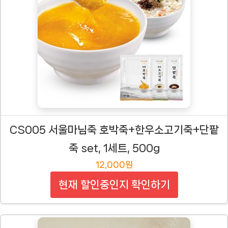
CS005 서울마님죽 호박죽+한우소고기죽+단팥
죽 set, 1세트, 500g
12,000원
현재 할인중인지 확인하기