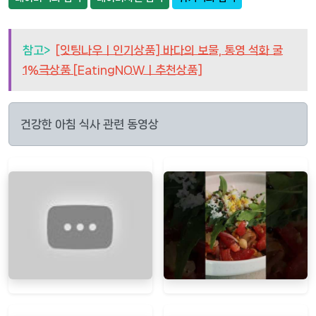
참고>
[잇팅나우ㅣ인기상품] 바다의 보물, 통영 석화 굴
1%극상품 [EatingNOWㅣ추천상품]
건강한 아침 식사 관련 동영상