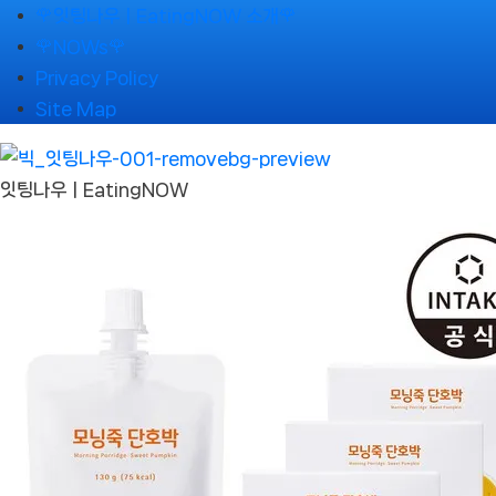
Skip
🌹잇팅나우ㅣEatingNOW 소개🌹
to
🌹NOWs🌹
content
Privacy Policy
Site Map
잇팅나우ㅣEatingNOW