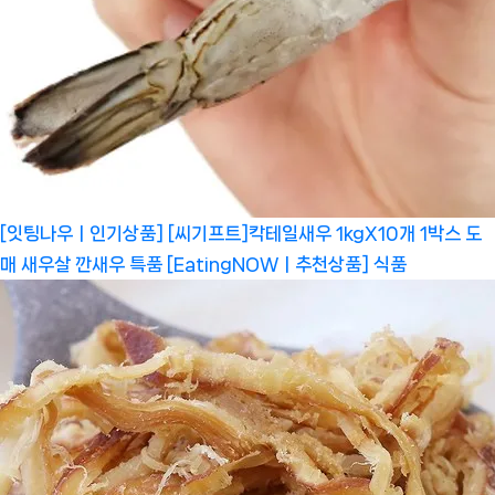
[잇팅나우ㅣ인기상품] [씨기프트]칵테일새우 1kgX10개 1박스 도
매 새우살 깐새우 특품 [EatingNOWㅣ추천상품]
식품