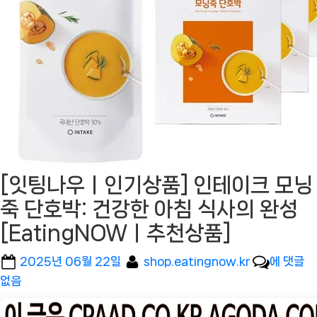
[잇팅나우ㅣ인기상품] 인테이크 모닝
죽 단호박: 건강한 아침 식사의 완성
[EatingNOWㅣ추천상품]
Posted
By
[잇
2025년 06월 22일
shop.eatingnow.kr
에 댓글
on
팅
없음
나