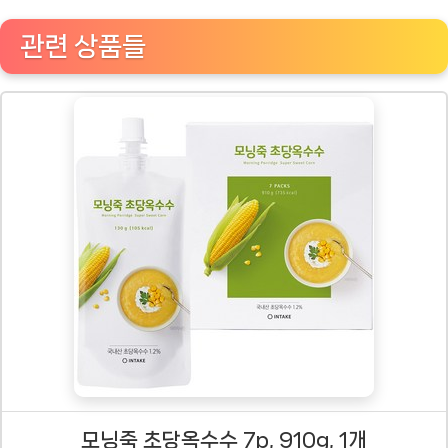
관련 상품들
모닝죽 초당옥수수 7p, 910g, 1개