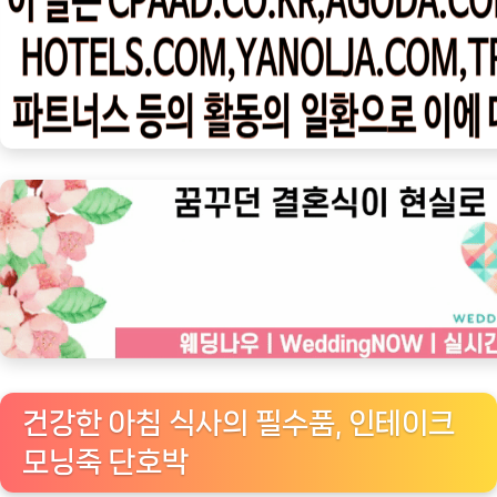
우
ㅣ
인
기
상
품]
인
테
이
크
모
닝
죽
단
건강한 아침 식사의 필수품, 인테이크
호
모닝죽 단호박
박: