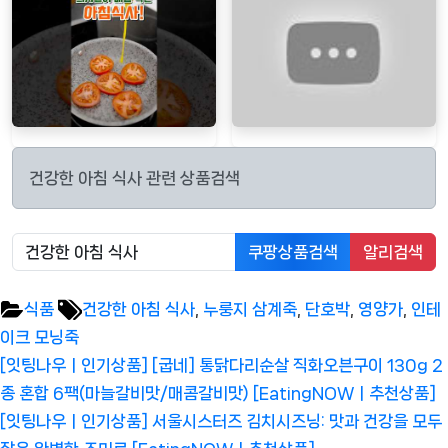
건강한 아침 식사 관련 상품검색
쿠팡상품검색
알리검색
Tags:
식품
건강한 아침 식사
,
누룽지 삼계죽
,
단호박
,
영양가
,
인테
이크 모닝죽
글
Previous
[잇팅나우ㅣ인기상품] [굽네] 통닭다리순살 직화오븐구이 130g 2
탐
Post:
종 혼합 6팩(마늘갈비맛/매콤갈비맛) [EatingNOWㅣ추천상품]
색
Next
[잇팅나우ㅣ인기상품] 서울시스터즈 김치시즈닝: 맛과 건강을 모두