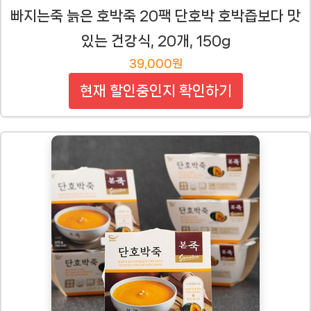
빠지는죽 늙은 호박죽 20팩 단호박 호박즙보다 맛
있는 건강식, 20개, 150g
39,000원
현재 할인중인지 확인하기