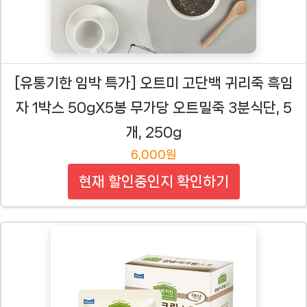
[유통기한 임박 특가] 오트미 고단백 귀리죽 흑임
자 1박스 50gX5봉 무가당 오트밀죽 3분식단, 5
개, 250g
6,000원
현재 할인중인지 확인하기