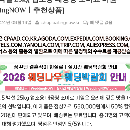
atingNOWㅣ추천상품]
sted
By
[잇
24년 08월 19일
shop.eatingnow.kr
에 댓글 없음
팅
나
우
ㅣ
인
기
상
품]
완
2.5 백설 25kg 업소용 대용량 조미료 미원은 요리에 깊은 맛을 
벽
한
고의 선택입니다. 이 제품은 정상가격 550,000원에서 50% 
맛
,220원에 판매되고 있으며, 배송료는 무료입니다. 총 3명의 고객
을
 대해 평가했으며, 평점은 만점인 5/5입니다.
선