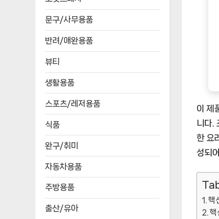
문구/사무용품
반려/애완용품
뷰티
생활용품
스포츠/레저용품
이 제
니다.
식품
한 요
완구/취미
성되어
자동차용품
Tab
주방용품
핵
출산/유아
핵