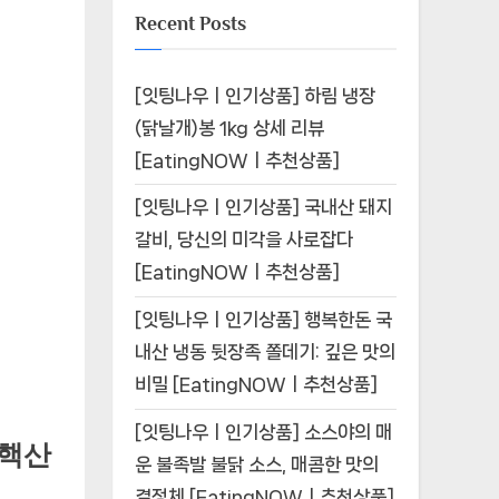
Recent Posts
[잇팅나우ㅣ인기상품] 하림 냉장
(닭날개)봉 1kg 상세 리뷰
[EatingNOWㅣ추천상품]
[잇팅나우ㅣ인기상품] 국내산 돼지
갈비, 당신의 미각을 사로잡다
[EatingNOWㅣ추천상품]
[잇팅나우ㅣ인기상품] 행복한돈 국
내산 냉동 뒷장족 쫄데기: 깊은 맛의
비밀 [EatingNOWㅣ추천상품]
[잇팅나우ㅣ인기상품] 소스야의 매
 핵산
운 불족발 불닭 소스, 매콤한 맛의
결정체 [EatingNOWㅣ추천상품]