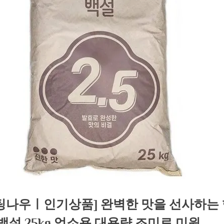
팅나우ㅣ인기상품] 완벽한 맛을 선사하는
5 백설 25kg 업소용 대용량 조미료 미원