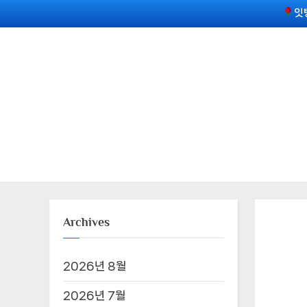
Skip
잇
to
content
Archives
2026년 8월
2026년 7월