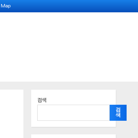
e Map
검색
검
색