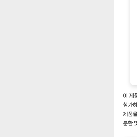
이 제
첨가하
제품을
분한 