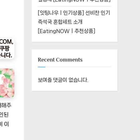
[잇팅나우ㅣ인기상품] 선비찬 인기
즉석국 혼합세트 소개
[EatingNOWㅣ추천상품]
Recent Comments
보여줄 댓글이 없습니다.
더해주
할인된
이 이