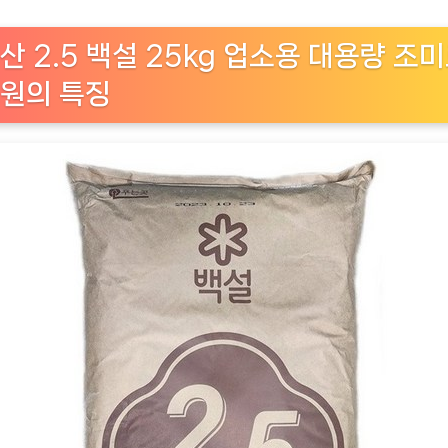
사
하
산 2.5 백설 25kg 업소용 대용량 조
는
원의 특징
핵
산
2.5
백
설
25kg
업
소
용
대
용
량
조
미