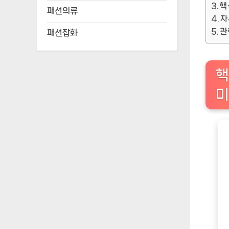
핵
패션의류
자
관
패션잡화
핵
미