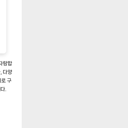
 자랑합
, 다양
지로 구
다.