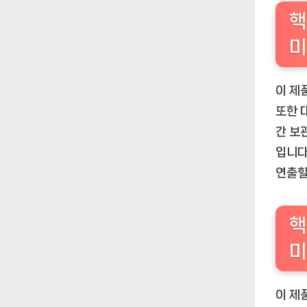
핵
미
이 제
또한 
간 보
입니다
연출할
핵
미
이 제