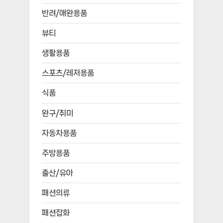
반려/애완용품
뷰티
생활용품
스포츠/레저용품
식품
완구/취미
자동차용품
주방용품
출산/유아
패션의류
패션잡화