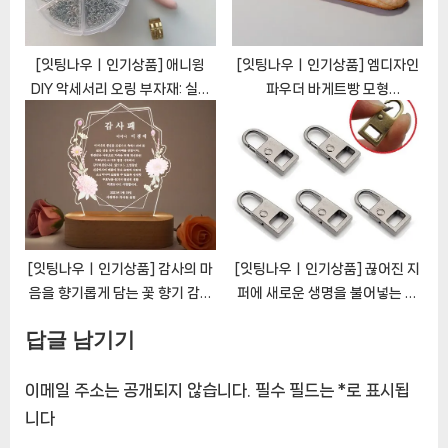
[잇팅나우ㅣ인기상품] 애니윙
[잇팅나우ㅣ인기상품] 엠디자인
DIY 악세서리 오링 부자재: 실버
파우더 바게트빵 모형
의 매력과 다양성 [EatingNOW
[EatingNOWㅣ추천상품]
ㅣ추천상품]
[잇팅나우ㅣ인기상품] 감사의 마
[잇팅나우ㅣ인기상품] 끊어진 지
음을 향기롭게 담는 꽃 향기 감사
퍼에 새로운 생명을 불어넣는 만
패 무드등 [EatingNOWㅣ추천
능 지퍼고리 셀프 수선 키트
답글 남기기
상품]
[EatingNOWㅣ추천상품]
이메일 주소는 공개되지 않습니다.
필수 필드는
*
로 표시됩
니다