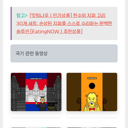
참고>
[잇팅나우ㅣ인기상품] 한수위 지퍼 고리
30개 세트: 손상된 지퍼를 스스로 수리하는 완벽한
솔루션 [EatingNOWㅣ추천상품]
국기 관련 동영상