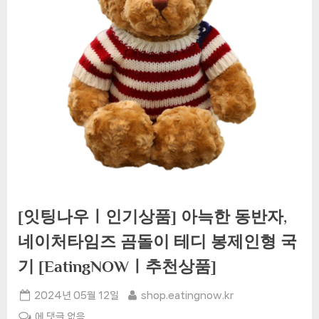
[잇팅나우ㅣ인기상품] 아늑한 동반자,
네이처타임즈 곰돌이 테디 봉제인형 국
기 [EatingNOWㅣ추천상품]
Posted
By
2024년 05월 12일
shop.eatingnow.kr
on
[잇
에 댓글 없음