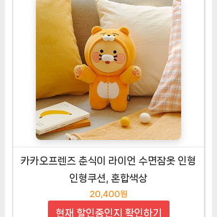
카카오프렌즈 춘식이 라이언 수면잠옷 인형
인형쿠션, 혼합색상
20,400원
현재 할인중인지 확인하기