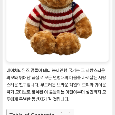
임
즈
곰
돌
이
테
디
봉
제
인
형
국
네이처타임즈 곰돌이 테디 봉제인형 국기는 그 사랑스러운
기
외모와 뛰어난 품질로 모든 연령대의 마음을 사로잡는 사랑
[EatingNOW
스러운 친구입니다. 부드러운 브라운 계열의 모피와 귀여운
ㅣ
국기 모티브로 장식된 이 곰돌이는 어린이부터 성인까지 모
추
두에게 특별한 동반자가 될 것입니다.
천
상
품]