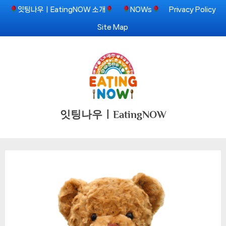
Skip
잇팅나우ㅣEatingNOW 소개
NOWs
Privacy Policy
to
Site Map
content
잇팅나우ㅣEatingNOW