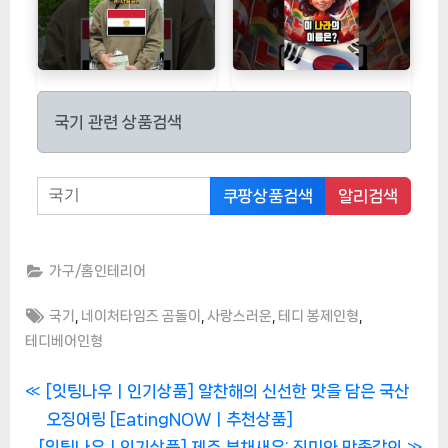
국기 관련 상품검색
쿠팡상품검색
알리검색
가구/홈인테리어
Tags:
,
,
,
,
국기
네이처타임즈 곰돌이
사랑스러운
테디 봉제인형
테디베어인형
글
P
[잇팅나우ㅣ인기상품] 알찬해의 신선한 맛을 담은 국산
r
오징어링 [EatingNOWㅣ추천상품]
탐
N
e
[잇팅나우ㅣ인기상품] 제주 부채새우: 진미와 만족감의