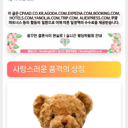
팅
나
우
ㅣ
인
기
상
품]
아
늑
사랑스러운 품격의 상징
한
동
반
자,
네
이
처
타