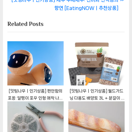
색
e
v
향연 [EatingNOWㅣ추천상품]
x
i
Related Posts
t
o
P
u
o
s
s
P
t
o
:
s
t
:
[잇팅나우ㅣ인기상품] 편안함의
[잇팅나우ㅣ인기상품] 월드가드
포옹: 달팽이 포우 인형 애착 나캠
닝 다용도 배양토 3L + 분갈이 5
든 [EatingNOWㅣ추천상품]
종 세트: 식물을 위한 완벽한 솔루
션 [EatingNOWㅣ추천상품]