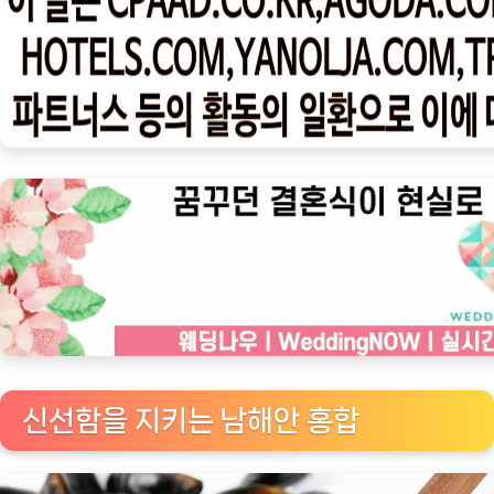
우
ㅣ
인
기
상
품]
신
선
한
바
다
의
맛,
남
신선함을 지키는 남해안 홍합
해
안