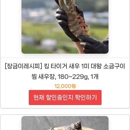
[장금이레시피] 킹 타이거 새우 1미 대왕 소금구이
찜 새우장, 180~229g, 1개
12,000원
현재 할인중인지 확인하기