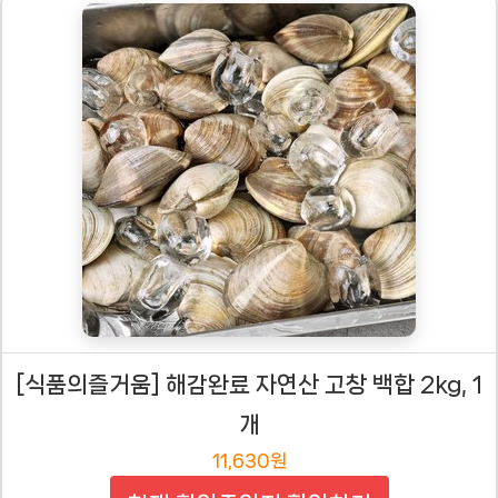
[식품의즐거움] 해감완료 자연산 고창 백합 2kg, 1
개
11,630원