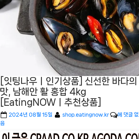
[잇팅나우ㅣ인기상품] 신선한 바다의
맛, 남해안 활 홍합 4kg
[EatingNOWㅣ추천상품]
Posted
By
[잇
2024년 08월 15일
shop.eatingnow.kr
에 댓글 없
on
팅
음
나