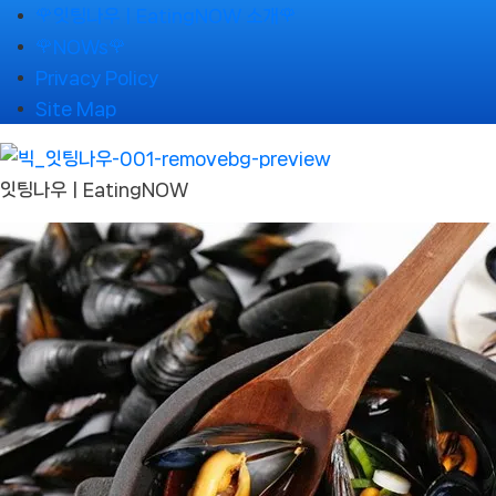
Skip
🌹잇팅나우ㅣEatingNOW 소개🌹
to
🌹NOWs🌹
content
Privacy Policy
Site Map
잇팅나우ㅣEatingNOW