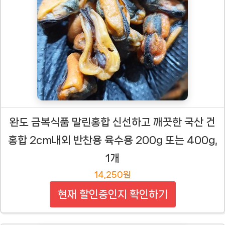
완도 금복식품 말린홍합 신선하고 깨끗한 국산 건
홍합 2cm내외 반찬용 육수용 200g 또는 400g,
1개
14,250원
현재 할인중인지 확인하기