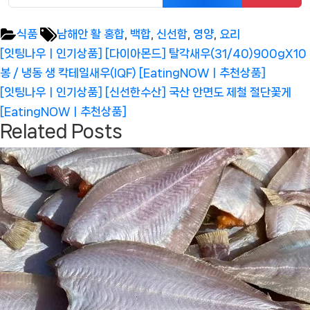
Tags:
식품
남해안 활 홍합
,
백합
,
신선함
,
영양
,
요리
글
Previous
[잇팅나우ㅣ인기상품] [다이아몬드] 탈각새우(31/40)900gX10
탐
Post:
봉 / 냉동 생 칵테일새우(IQF) [EatingNOWㅣ추천상품]
색
Next
[잇팅나우ㅣ인기상품] [신선한수산] 국산 안면도 제철 절단꽃게
Post:
[EatingNOWㅣ추천상품]
Related Posts