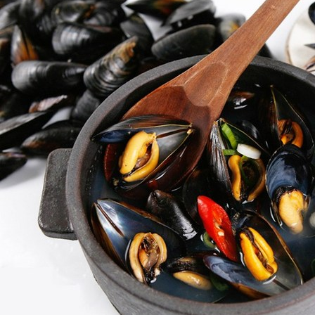
활
홍
합
4kg
[Eatin
ㅣ
추
천
상
품]