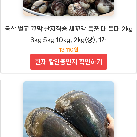
국산 벌교 꼬막 산지직송 새꼬막 특품 대 특대 2kg
3kg 5kg 10kg, 2kg(상), 1개
13,110원
현재 할인중인지 확인하기