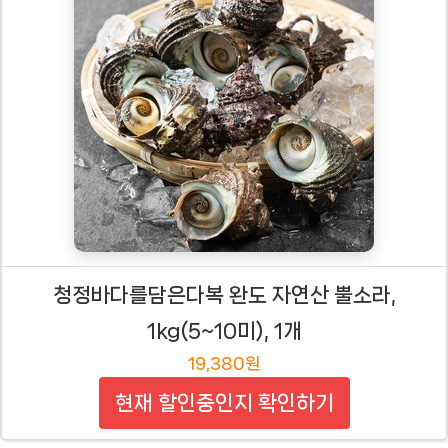
청정바다를담은다복 완도 자연산 뿔소라,
1kg(5~10미), 1개
19,380원
현재 할인중인지 확인하기