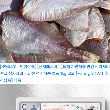
[잇팅나우ㅣ인기상품] [산지에서바로]동해 자연해풍 반건조 가자미
손질 참가자미 국내산 선주직송 특품 1kg 내외 [EatingNOWㅣ추
천상품]
식품