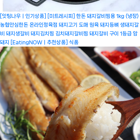
[잇팅나우ㅣ인기상품] [미트레시피] 한돈 돼지갈비찜용 1kg (냉장)
농협안심한돈 온라인정육점 돼지고기 도매 원육 돼지등뼈 생돼지갈
비 돼지생갈비 돼지김치찜 김치돼지갈비찜 돼지갈비 구이 1등급 암
돼지 [EatingNOWㅣ추천상품]
식품