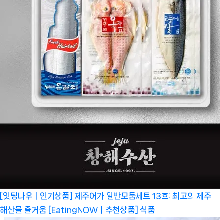
[잇팅나우ㅣ인기상품] 제주어가 일반모둠세트 13호: 최고의 제주
해산물 즐거움 [EatingNOWㅣ추천상품]
식품