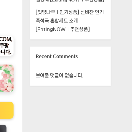
[잇팅나우ㅣ인기상품] 선비찬 인기
즉석국 혼합세트 소개
[EatingNOWㅣ추천상품]
Recent Comments
보여줄 댓글이 없습니다.