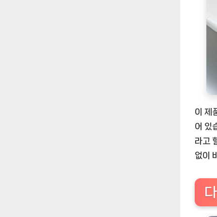
이 제
어 있
라고 
없이 
다