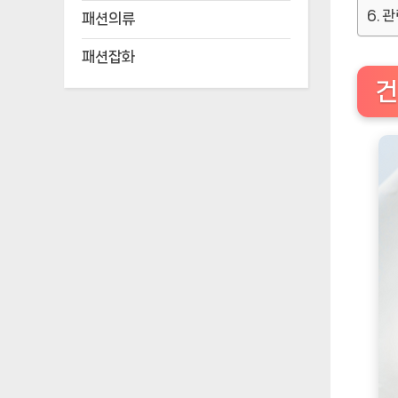
관
패션의류
패션잡화
건