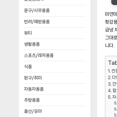
문구/사무용품
미얀마
반려/애완용품
횟감용
급냉 
뷰티
그대로
생활용품
니다.
스포츠/레저용품
Tab
식품
건
다
완구/취미
간
자동차용품
합
자
주방용품
출산/유아