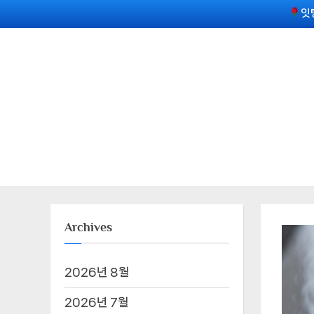
Skip
잇
to
content
Archives
2026년 8월
2026년 7월