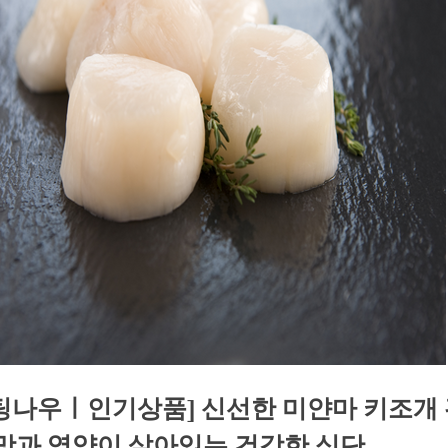
팅나우ㅣ인기상품] 신선한 미얀마 키조개
 맛과 영양이 살아있는 건강한 식단