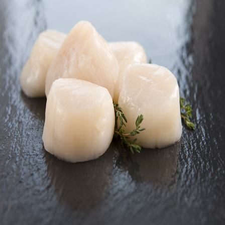
키
조
개
관
자,
맛
과
영
양
이
살
아
있
는
건
강
한