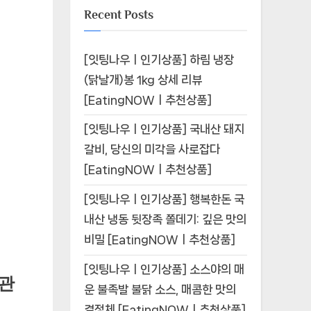
Recent Posts
[잇팅나우ㅣ인기상품] 하림 냉장
(닭날개)봉 1kg 상세 리뷰
[EatingNOWㅣ추천상품]
[잇팅나우ㅣ인기상품] 국내산 돼지
갈비, 당신의 미각을 사로잡다
[EatingNOWㅣ추천상품]
[잇팅나우ㅣ인기상품] 행복한돈 국
내산 냉동 뒷장족 쫄데기: 깊은 맛의
비밀 [EatingNOWㅣ추천상품]
[잇팅나우ㅣ인기상품] 소스야의 매
 관
운 불족발 불닭 소스, 매콤한 맛의
결정체 [EatingNOWㅣ추천상품]