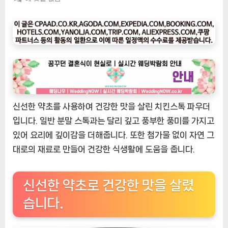
팅
나
우
ㅣ
인
기
상
품]
신선한 약초를 사용하여 건강한 맛을 살린 치킨스톡 파우더
신
선
입니다. 일반 분말 스톡과는 달리 깊고 풍부한 풍미를 가지고
약
있어 요리에 깊이감을 더해줍니다. 또한 첨가물 없이 자연 그
초
대로의 재료로 만들어 건강한 식생활에 도움을 줍니다.
로
만
든
신선한 약초로 건강한 맛을 살렸
치
습니다.
킨
스