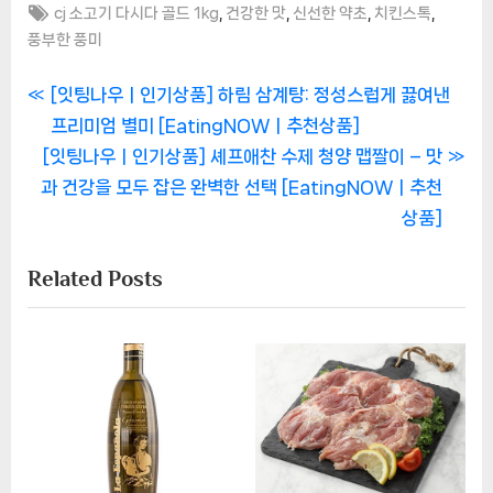
Tags:
,
,
,
,
cj 소고기 다시다 골드 1kg
건강한 맛
신선한 약초
치킨스톡
풍부한 풍미
글
P
[잇팅나우ㅣ인기상품] 하림 삼계탕: 정성스럽게 끓여낸
r
프리미엄 별미 [EatingNOWㅣ추천상품]
탐
N
e
[잇팅나우ㅣ인기상품] 셰프애찬 수제 청양 맵짤이 – 맛
색
e
v
과 건강을 모두 잡은 완벽한 선택 [EatingNOWㅣ추천
x
i
상품]
t
o
Related Posts
P
u
o
s
s
P
t
o
:
s
t
: