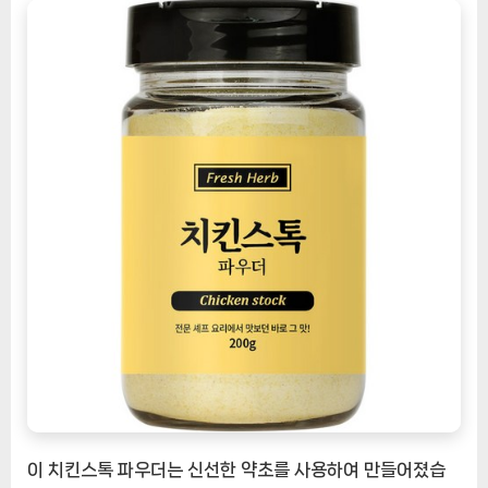
톡
파
우
더
[EatingNOW
ㅣ
추
천
상
품]
이 치킨스톡 파우더는 신선한 약초를 사용하여 만들어졌습