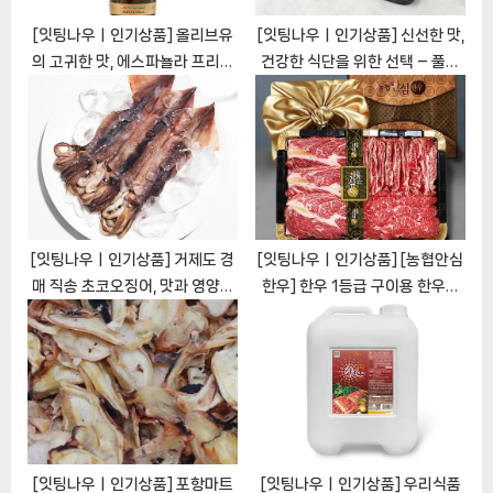
[잇팅나우ㅣ인기상품] 올리브유
[잇팅나우ㅣ인기상품] 신선한 맛,
의 고귀한 맛, 에스파뇰라 프리미
건강한 식단을 위한 선택 – 풀토
엄 엑스트라버진 올리브유 만쟈니
래 신선냉장 닭통다리살
아 [EatingNOWㅣ추천상품]
[EatingNOWㅣ추천상품]
[잇팅나우ㅣ인기상품] 거제도 경
[잇팅나우ㅣ인기상품] [농협안심
매 직송 초코오징어, 맛과 영양이
한우] 한우 1등급 구이용 한우선
가득한 해물의 진수
물세트 [EatingNOWㅣ추천상
[EatingNOWㅣ추천상품]
품]
[잇팅나우ㅣ인기상품] 포항마트
[잇팅나우ㅣ인기상품] 우리식품