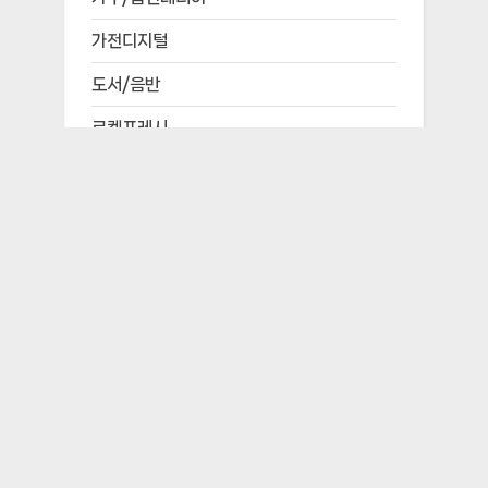
가전디지털
도서/음반
로켓프레시
문구/사무용품
반려/애완용품
뷰티
생활용품
스포츠/레저용품
식품
완구/취미
자동차용품