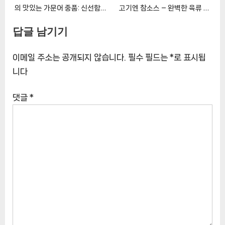
의 맛있는 가문어 중품: 신선함과
고기엔 참소스 – 완벽한 육류 요
풍미의 조화 [EatingNOWㅣ추
리를 위한 필수 아이템
답글 남기기
천상품]
[EatingNOWㅣ추천상품]
이메일 주소는 공개되지 않습니다.
필수 필드는
*
로 표시됩
니다
댓글
*