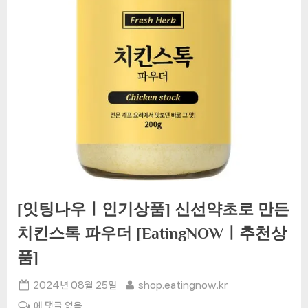
[잇팅나우ㅣ인기상품] 신선약초로 만든
치킨스톡 파우더 [EatingNOWㅣ추천상
품]
Posted
By
2024년 08월 25일
shop.eatingnow.kr
on
[잇
에 댓글 없음