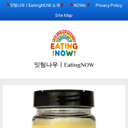
Skip
잇팅나우ㅣEatingNOW 소개
NOWs
Privacy Policy
to
Site Map
content
잇팅나우ㅣEatingNOW