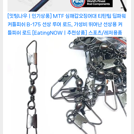
[잇팅나우ㅣ인기상품] MTF 심해갑오징어대 티탄팁 딥파워
커틀피쉬 B-175 선상 루어 로드, 가성비 뛰어난 선상용 커
틀피쉬 로드 [EatingNOWㅣ추천상품]
스포츠/레저용품