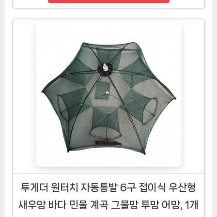
투게더 원터치 자동통발 6구 접이식 우산형
새우망 바다 민물 계곡 그물망 투망 어망, 1개