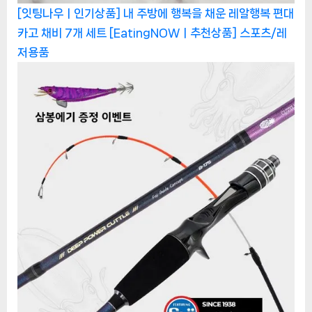
[잇팅나우ㅣ인기상품] 내 주방에 행복을 채운 레알행복 편대
카고 채비 7개 세트 [EatingNOWㅣ추천상품]
스포츠/레
저용품