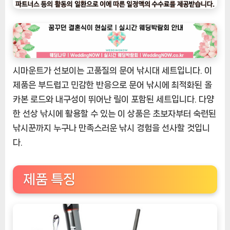
ㅣ
인
기
상
품]
시마운트가 선보이는 고품질의 문어 낚시대 세트입니다. 이
시
마
제품은 부드럽고 민감한 반응으로 문어 낚시에 최적화된 올
운
카본 로드와 내구성이 뛰어난 릴이 포함된 세트입니다. 다양
트
한 선상 낚시에 활용할 수 있는 이 상품은 초보자부터 숙련된
마
낚시꾼까지 누구나 만족스러운 낚시 경험을 선사할 것입니
스
다.
터
175MH
+릴
제품 특징
세
트/
문
어