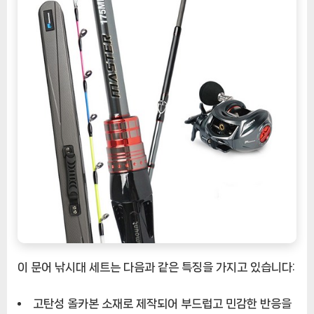
낚
시
대
올
카
본
문
어
대
선
상
로
드
[EatingNOW
ㅣ
추
이 문어 낚시대 세트는 다음과 같은 특징을 가지고 있습니다:
천
상
고탄성 올카본 소재로 제작되어 부드럽고 민감한 반응을
품]