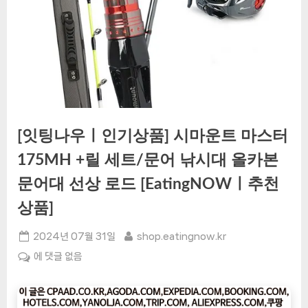
[잇팅나우ㅣ인기상품] 시마운트 마스터
175MH +릴 세트/문어 낚시대 올카본
문어대 선상 로드 [EatingNOWㅣ추천
상품]
Posted
By
2024년 07월 31일
shop.eatingnow.kr
on
[잇
에 댓글 없음
팅
나
우