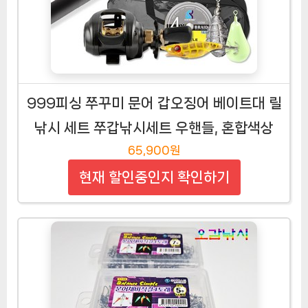
999피싱 쭈꾸미 문어 갑오징어 베이트대 릴
낚시 세트 쭈갑낚시세트 우핸들, 혼합색상
65,900원
현재 할인중인지 확인하기