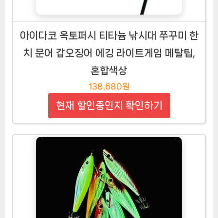
아이다코 옥토퍼시 티타늄 낚시대 쭈꾸미 한
치 문어 갑오징어 에깅 라이트게임 메탈팁,
혼합색상
138,680원
현재 할인중인지 확인하기