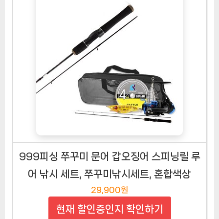
999피싱 쭈꾸미 문어 갑오징어 스피닝릴 루
어 낚시 세트, 쭈꾸미낚시세트, 혼합색상
29,900원
현재 할인중인지 확인하기