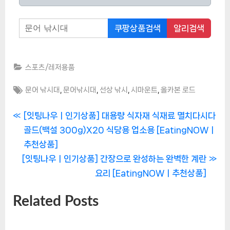
쿠팡상품검색
알리검색
스포츠/레저용품
Tags:
,
,
,
,
문어 낚시대
문어낚시대
선상 낚시
시마운트
올카본 로드
P
글
[잇팅나우ㅣ인기상품] 대용량 식자재 식재료 멸치다시다
r
골드(백설 300g)X20 식당용 업소용 [EatingNOWㅣ
탐
e
추천상품]
N
v
색
[잇팅나우ㅣ인기상품] 간장으로 완성하는 완벽한 계란
e
i
요리 [EatingNOWㅣ추천상품]
x
o
Related Posts
t
u
P
s