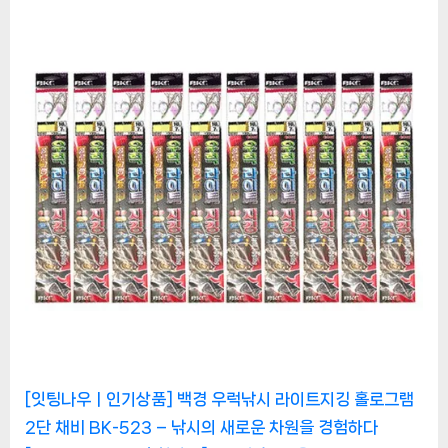
o
P
s
o
t
s
:
t
:
[잇팅나우ㅣ인기상품] 백경 우럭낚시 라이트지깅 홀로그램
2단 채비 BK-523 – 낚시의 새로운 차원을 경험하다