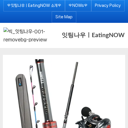
Skip
🌹잇팅나우ㅣEatingNOW 소개🌹
🌹NOWs🌹
Privacy Policy
to
Site Map
content
잇팅나우ㅣEatingNOW