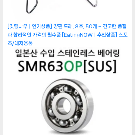
[잇팅나우ㅣ인기상품] 양핀 도래, 8호, 50개 – 견고한 품질
과 합리적인 가격의 필수품 [EatingNOWㅣ추천상품]
스포
츠/레저용품