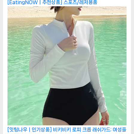
[EatingNOWㅣ추천상품]
스포츠/레저용품
[잇팅나우ㅣ인기상품] 비키비키 로피 크롭 래쉬가드: 여성을