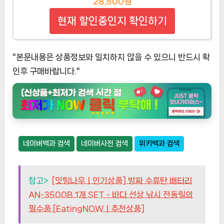
28,500원
현재 할인중인지 확인하기
"본문내용은 상품정보와 일치하지 않을 수 있으니 반드시 확
인후 구매바랍니다."
네이버백과 검색
네이버사전 검색
위키백과 검색
참고>
[잇팅나우ㅣ인기상품] 방짜 수류탄 배터리
AN-3500B 1개 SET - 바다 선상 낚시 전동릴의
필수품 [EatingNOWㅣ추천상품]