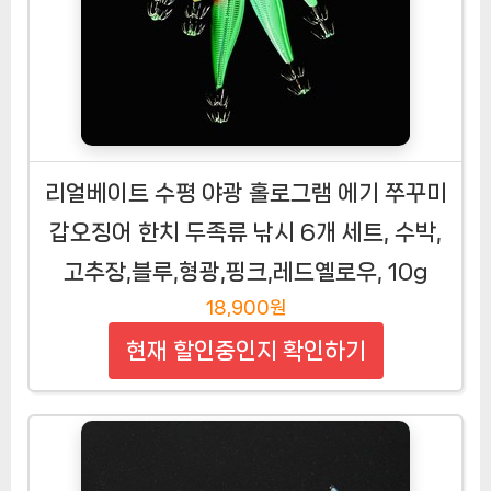
리얼베이트 수평 야광 홀로그램 에기 쭈꾸미
갑오징어 한치 두족류 낚시 6개 세트, 수박,
고추장,블루,형광,핑크,레드옐로우, 10g
18,900원
현재 할인중인지 확인하기