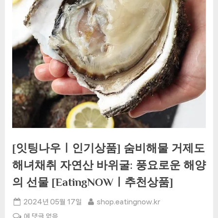
[잇팅나우ㅣ인기상품] 숨비해물 거제도
해녀채취 자연산 바위굴: 풍요로운 해양
의 선물 [EatingNOWㅣ추천상품]
Posted
By
2024년 05월 17일
shop.eatingnow.kr
on
[잇
에 댓글 없음