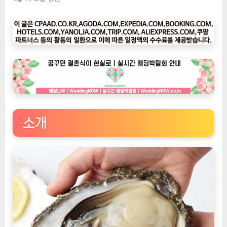
팅
나
우
ㅣ
인
기
상
품]
숨
비
소개
해
물
거
제
도
해
녀
채