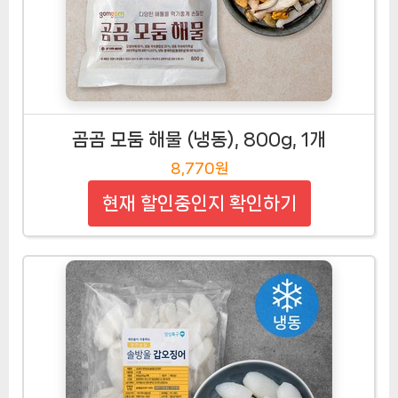
곰곰 모둠 해물 (냉동), 800g, 1개
8,770원
현재 할인중인지 확인하기