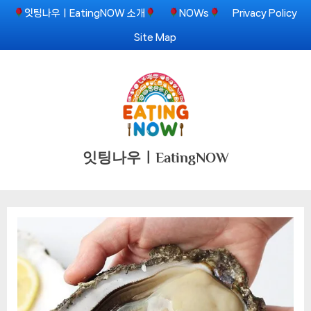
Skip
잇팅나우ㅣEatingNOW 소개
NOWs
Privacy Policy
to
Site Map
content
잇팅나우ㅣEatingNOW