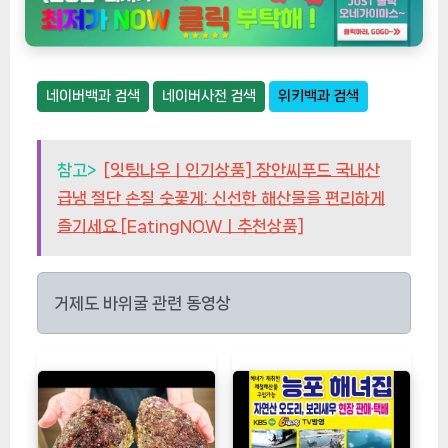
자연산 담치 1kg 자연산 홍합 해녀 채취 발송
특대사이즈부터 대사이즈까지, 2kg(대/
30-45미쯤), 1개
15,900원
현재 할인중인지 확인하기
"본문내용은 상품정보와 일치하지 않을 수 있으니 반드시 확
인후 구매바랍니다."
네이버백과 검색
네이버사전 검색
위키백과 검색