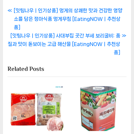
거제도 바위굴 관련 상품검색
쿠팡상품검색
알리검색
식품
Tags:
,
,
,
,
거제도 바위굴
바위굴
숨비해물
신선한 해산물
자연산 바위굴
글
P
[잇팅나우ㅣ인기상품] 멍게의 상쾌한 맛과 건강한 영양
r
소를 담은 정아식품 멍게무침 [EatingNOWㅣ추천상
탐
e
품]
색
N
v
[잇팅나우ㅣ인기상품] 사대부집 곳간 부세 보리굴비: 품
e
i
질과 맛이 돋보이는 고급 해산물 [EatingNOWㅣ추천상