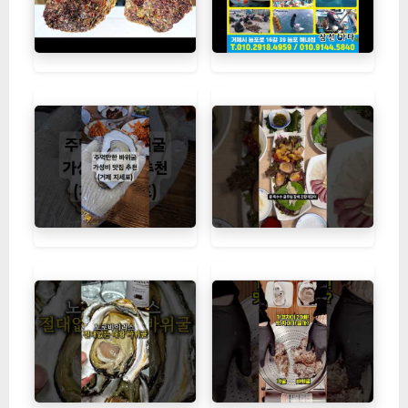
참고>
[잇팅나우ㅣ인기상품] 장안씨푸드 국내산
급냉 절단 손질 숫꽃게: 신선한 해산물을 편리하게
즐기세요 [EatingNOWㅣ추천상품]
거제도 바위굴 관련 동영상