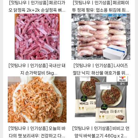
x
o
품]
t
u
Related Posts
P
s
o
P
s
o
t
s
:
t
:
[잇팅나우ㅣ인기상품] 페르디가
[잇팅나우ㅣ인기상품] 페르페이
오 닭정육 2k+2k 순살정육 뼈없
투 정제 팜유: 업소용 튀김에 최적
는 닭다리살 브라질정육 (무료배
의 대용량 식용유 [EatingNOW
송) [EatingNOWㅣ추천상품]
ㅣ추천상품]