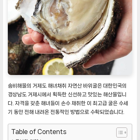
취
자
연
산
바
위
굴:
풍
요
로
운
해
숨비해물의 거제도 해녀채취 자연산 바위굴은 대한민국의
양
경상남도 거제시에서 획득한 신선하고 맛있는 해산물입니
의
다. 자격을 갖춘 해녀들이 손수 채취한 이 최고급 굴은 수세
선
기 동안 전해 내려온 전통적인 방법으로 수확되었습니다.
물
[EatingNOW
ㅣ
Table of Contents
추