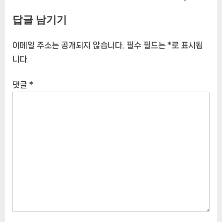
[잇팅나우ㅣ인기상품] 국내산 돼
[잇팅나우ㅣ인기상품] L사이즈
지 손가락갈비 5kg
절단 낙지: 해산물 애호가를 위한
[EatingNOWㅣ추천상품]
신선하고 편리한 선택
[EatingNOWㅣ추천상품]
[잇팅나우ㅣ인기상품] 오늘의 바
[잇팅나우ㅣ인기상품] 비비고 언
다의 햇 보리새우: 건강하고 다용
양식 바싹불고기 460g x 2개
도적인 해산물 진미
[EatingNOWㅣ추천상품]
답글 남기기
[EatingNOWㅣ추천상품]
이메일 주소는 공개되지 않습니다.
필수 필드는
*
로 표시됩
니다