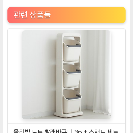
관련 상품들
올리빙 도트 빨래바구니 3p + 스탠드 세트,