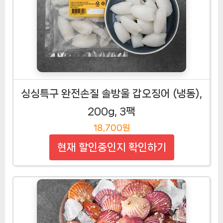
싱싱특구 완전손질 솔방울 갑오징어 (냉동),
200g, 3팩
18,700원
현재 할인중인지 확인하기