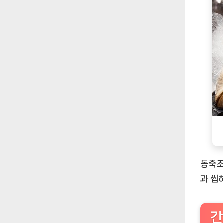
동죽조
과 씹
간