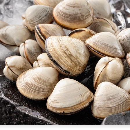
맛,
탱
글
탱
글
동
죽
조
개
[EatingNOW
ㅣ
추
천
상
품]