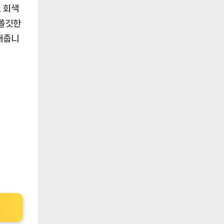
 회색
깃쫄깃한
해줍니