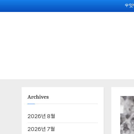
Skip
🌹잇
to
content
Archives
2026년 8월
2026년 7월