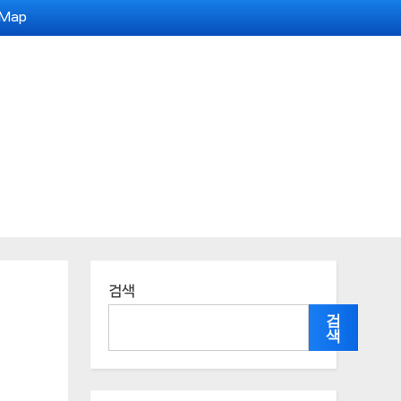
 Map
검색
검
색