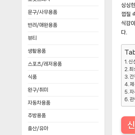
싱싱한
문구/사무용품
껍질 
식감이
반려/애완용품
다.
뷰티
생활용품
Tab
신
스포츠/레저용품
최
식품
간
제
완구/취미
자
관
자동차용품
주방용품
신
출산/유아