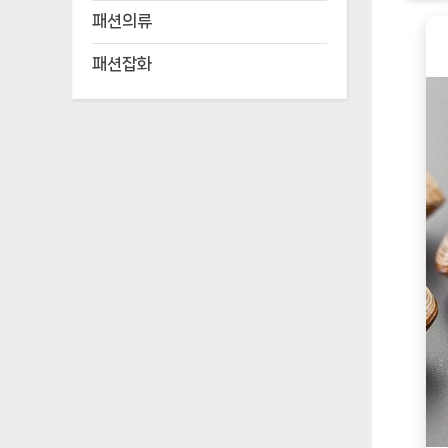
패션의류
패션잡화