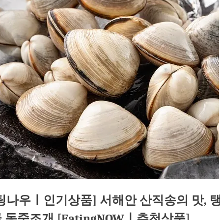
팅나우ㅣ인기상품] 서해안 산직송의 맛, 
 동죽조개 [EatingNOWㅣ추천상품]