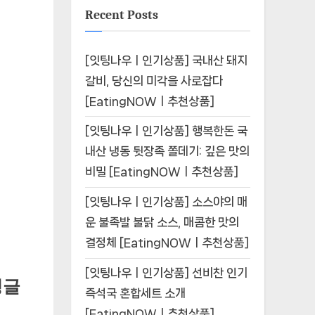
Recent Posts
[잇팅나우ㅣ인기상품] 국내산 돼지
갈비, 당신의 미각을 사로잡다
[EatingNOWㅣ추천상품]
[잇팅나우ㅣ인기상품] 행복한돈 국
내산 냉동 뒷장족 쫄데기: 깊은 맛의
비밀 [EatingNOWㅣ추천상품]
[잇팅나우ㅣ인기상품] 소스야의 매
운 불족발 불닭 소스, 매콤한 맛의
결정체 [EatingNOWㅣ추천상품]
[잇팅나우ㅣ인기상품] 선비찬 인기
탱글
즉석국 혼합세트 소개
[EatingNOWㅣ추천상품]