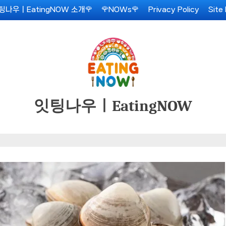
팅나우ㅣEatingNOW 소개🌹
🌹NOWs🌹
Privacy Policy
Site
잇팅나우ㅣEatingNOW