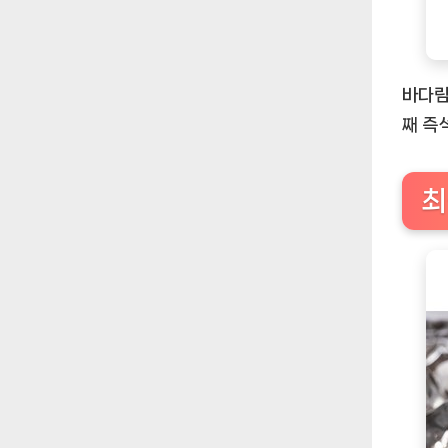
바다림
째 즉
최