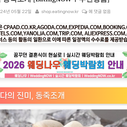
sted
By
[잇
24년 05월 22일
shop.eatingnow.kr
에 댓글 없음
팅
나
우
ㅣ
인
기
상
품]
서
해
안
다의 진미, 동죽조개
산
직
송
의