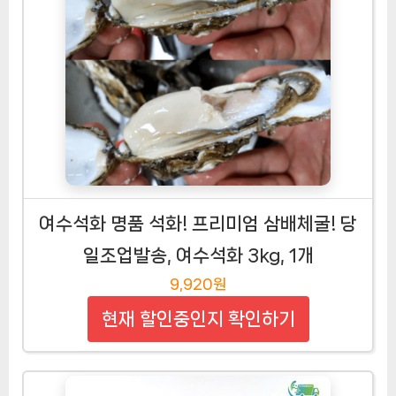
여수석화 명품 석화! 프리미엄 삼배체굴! 당
일조업발송, 여수석화 3kg, 1개
9,920원
현재 할인중인지 확인하기