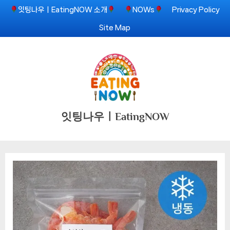
Skip
잇팅나우ㅣEatingNOW 소개
NOWs
Privacy Policy
to
Site Map
content
잇팅나우ㅣEatingNOW