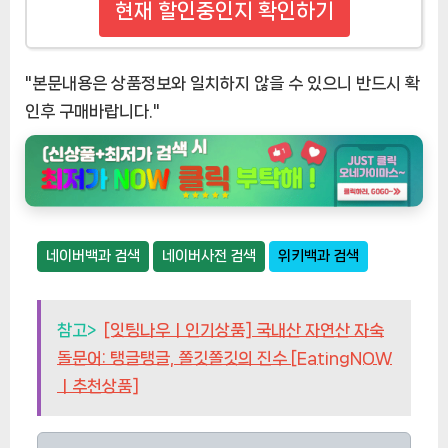
현재 할인중인지 확인하기
"본문내용은 상품정보와 일치하지 않을 수 있으니 반드시 확
인후 구매바랍니다."
네이버백과 검색
네이버사전 검색
위키백과 검색
참고>
[잇팅나우ㅣ인기상품] 국내산 자연산 자숙
돌문어: 탱글탱글, 쫄깃쫄깃의 진수 [EatingNOW
ㅣ추천상품]