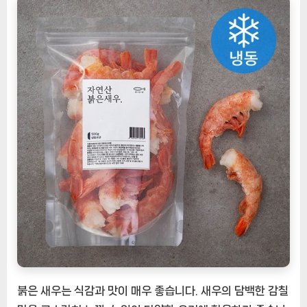
–
담
백
한
맛
과
품
격
있
는
요
리
[EatingNOW
ㅣ
추
천
상
품]
붉은 새우는 식감과 맛이 매우 좋습니다. 새우의 담백한 감칠