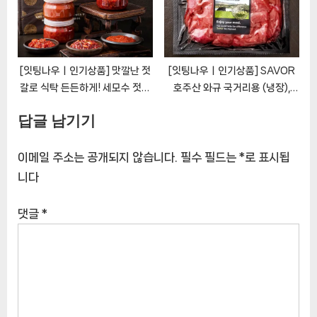
[잇팅나우ㅣ인기상품] 맛깔난 젓
[잇팅나우ㅣ인기상품] SAVOR
갈로 식탁 든든하게! 세모수 젓갈
호주산 와규 국거리용 (냉장),
선물 세트 2호 [EatingNOWㅣ
400g, 1개 [EatingNOWㅣ추
답글 남기기
추천상품]
천상품]
이메일 주소는 공개되지 않습니다.
필수 필드는
*
로 표시됩
니다
댓글
*