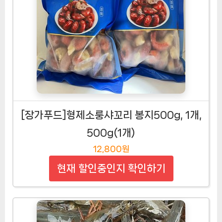
[장가푸드]형제소룽샤꼬리 봉지500g, 1개,
500g(1개)
12,800원
현재 할인중인지 확인하기