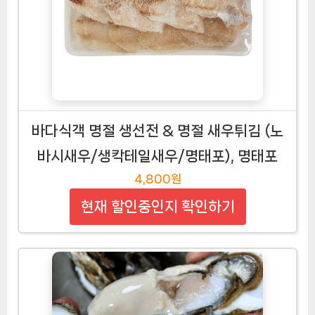
바다식객 명절 생선전 & 명절 새우튀김 (노
바시새우/생칵테일새우/명태포), 명태포
4,800원
현재 할인중인지 확인하기