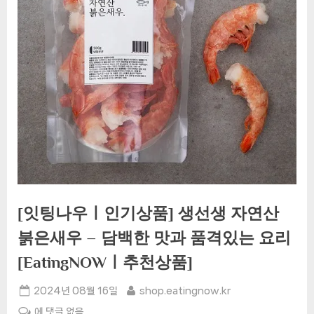
[잇팅나우ㅣ인기상품] 생선생 자연산
붉은새우 – 담백한 맛과 품격있는 요리
[EatingNOWㅣ추천상품]
Posted
By
2024년 08월 16일
shop.eatingnow.kr
on
[잇
에 댓글 없음