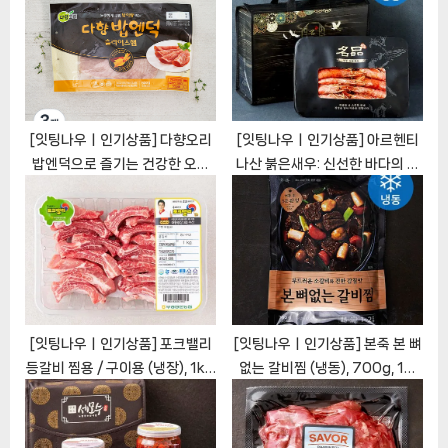
:
s
t
:
[잇팅나우ㅣ인기상품] 다향오리
[잇팅나우ㅣ인기상품] 아르헨티
밥엔덕으로 즐기는 건강한 오리
나산 붉은새우: 신선한 바다의 축
요리 [EatingNOWㅣ추천상품]
복 [EatingNOWㅣ추천상품]
[잇팅나우ㅣ인기상품] 포크밸리
[잇팅나우ㅣ인기상품] 본죽 본 뼈
등갈비 찜용 / 구이용 (냉장), 1kg,
없는 갈비찜 (냉동), 700g, 1개
1팩 [EatingNOWㅣ추천상품]
[EatingNOWㅣ추천상품]