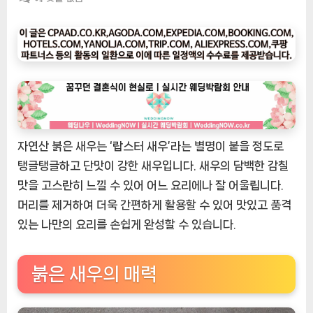
팅
나
우
ㅣ
인
기
상
품]
자연산 붉은 새우는 ‘랍스터 새우’라는 별명이 붙을 정도로
생
선
탱글탱글하고 단맛이 강한 새우입니다. 새우의 담백한 감칠
생
맛을 고스란히 느낄 수 있어 어느 요리에나 잘 어울립니다.
자
머리를 제거하여 더욱 간편하게 활용할 수 있어 맛있고 품격
연
있는 나만의 요리를 손쉽게 완성할 수 있습니다.
산
붉
은
붉은 새우의 매력
새
우