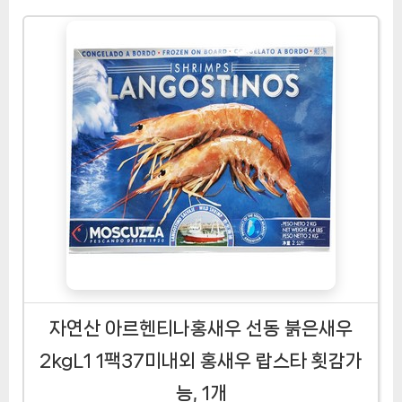
자연산 아르헨티나홍새우 선동 붉은새우
2kgL1 1팩37미내외 홍새우 랍스타 횟감가
능, 1개