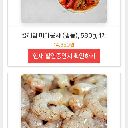
설래담 마라룽샤 (냉동), 580g, 1개
14,650원
현재 할인중인지 확인하기