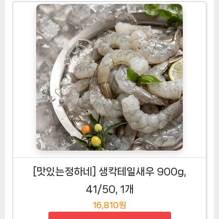
[맛있는정하네] 생칵테일새우 900g,
41/50, 1개
16,810원