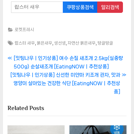
쿠팡상품검색
알리검색
로켓프레시
Tags:
,
,
,
,
랍스터 새우
붉은새우
생선생
자연산 붉은새우
탱글탱글
글
P
[잇팅나우ㅣ인기상품] 여수 손질 새조개 2.5kg(실중량
r
500g) 순살새조개 [EatingNOWㅣ추천상품]
탐
N
e
[잇팅나우ㅣ인기상품] 신선한 미얀마 키조개 관자, 맛과
색
e
v
영양이 살아있는 건강한 식단 [EatingNOWㅣ추천상
x
i
품]
t
o
Related Posts
P
u
o
s
s
P
t
o