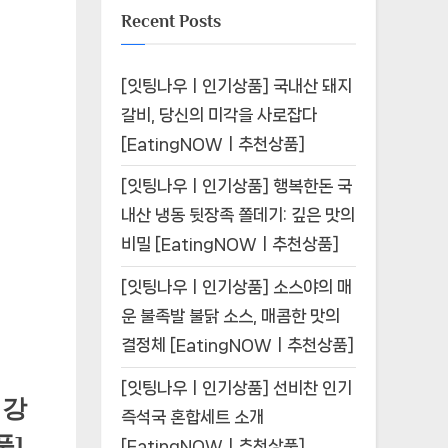
Recent Posts
[잇팅나우ㅣ인기상품] 국내산 돼지
갈비, 당신의 미각을 사로잡다
[EatingNOWㅣ추천상품]
[잇팅나우ㅣ인기상품] 행복한돈 국
내산 냉동 뒷장족 쫄데기: 깊은 맛의
비밀 [EatingNOWㅣ추천상품]
[잇팅나우ㅣ인기상품] 소스야의 매
운 불족발 불닭 소스, 매콤한 맛의
결정체 [EatingNOWㅣ추천상품]
[잇팅나우ㅣ인기상품] 선비찬 인기
건강
즉석국 혼합세트 소개
품]
[EatingNOWㅣ추천상품]