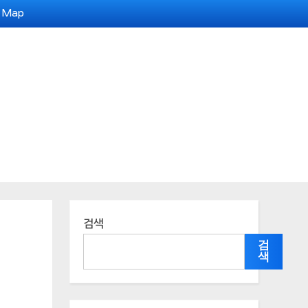
e Map
검색
검
색