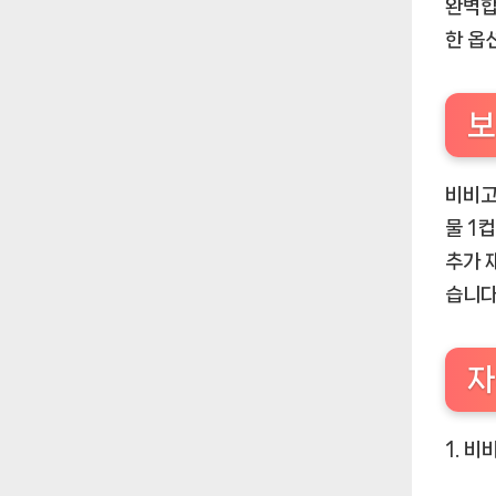
완벽합
한 옵
보
비비고
물 1
추가 
습니다
자
1. 