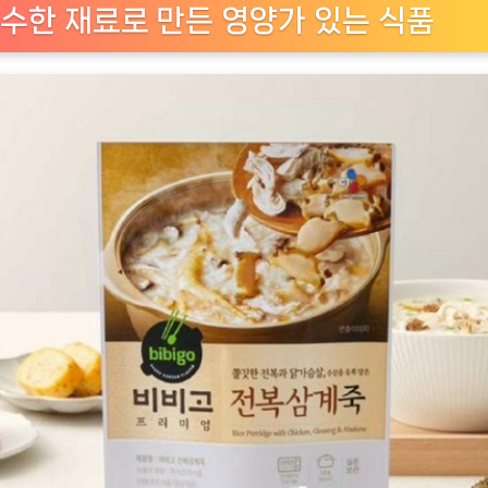
죽:
수한 재료로 만든 영양가 있는 식품
건
강
과
풍
미
의
완
벽
한
조
화
[EatingNOW
ㅣ
추
천
상