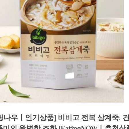
팅나우ㅣ인기상품] 비비고 전복 삼계죽: 
풍미의 완벽한 조화 [EatingNOWㅣ추천상