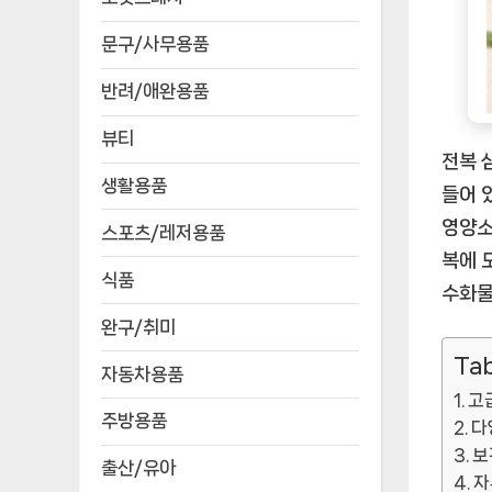
문구/사무용품
반려/애완용품
뷰티
전복 
생활용품
들어 
영양소
스포츠/레저용품
복에 
식품
수화물
완구/취미
Tab
자동차용품
고
주방용품
다
보
출산/유아
자