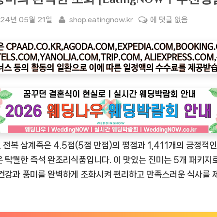
sted
By
[잇
24년 05월 21일
shop.eatingnow.kr
에 댓글 없음
팅
나
우
ㅣ
인
기
상
품]
비
 전복 삼계죽은 4.5점(5점 만점)의 평점과 1,411개의 긍정적인
비
고
은 탁월한 즉석 완조리식품입니다. 이 맛있는 진미는 5개 패키지
전
 건강과 풍미를 완벽하게 조화시켜 편리하고 만족스러운 식사를 
복
삼
계