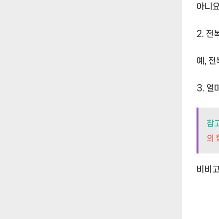
아니요
2. 
예, 
3. 
참
의 
비비고