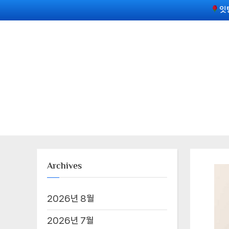
Skip
잇
to
content
Archives
2026년 8월
2026년 7월