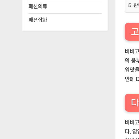
관
패션의류
패션잡화
고
비비고
의 풍
입맛을
안에 
다
비비고
다. 