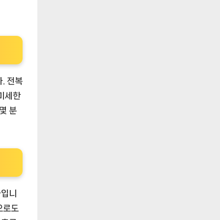
. 전복
 미세한
몇 분
사입니
식으로도