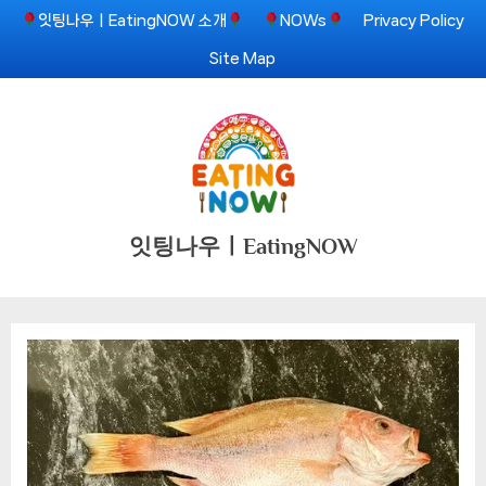
Skip
잇팅나우ㅣEatingNOW 소개
NOWs
Privacy Policy
to
Site Map
content
잇팅나우ㅣEatingNOW