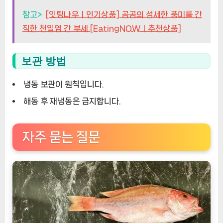
참고>
[잇팅나우ㅣ인기상품] 곰곰의 섬세한 풍미를 간
직한 천일염 간 부세 [EatingNOWㅣ추천상품]
보관 방법
냉동 보관이 원칙입니다.
해동 후 재냉동은 금지합니다.
자주 묻는 질문