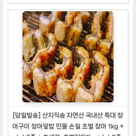
[당일발송] 산지직송 자연산 국내산 특대 장
어구이 장어덮밥 민물 손질 초벌 장어 1kg +