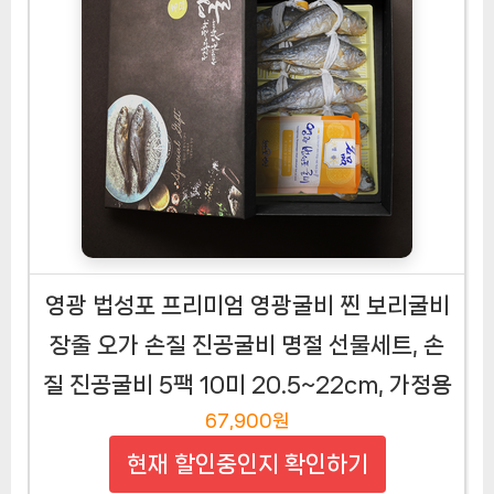
영광 법성포 프리미엄 영광굴비 찐 보리굴비
장줄 오가 손질 진공굴비 명절 선물세트, 손
질 진공굴비 5팩 10미 20.5~22cm, 가정용
67,900원
현재 할인중인지 확인하기