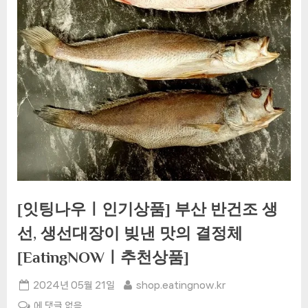
[잇팅나우ㅣ인기상품] 부산 반건조 생
선, 생선대장이 빚낸 맛의 결정체
[EatingNOWㅣ추천상품]
Posted
By
2024년 05월 21일
shop.eatingnow.kr
on
[잇
에 댓글 없음