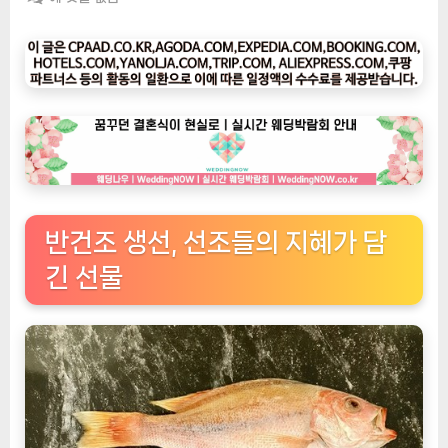
팅
나
우
ㅣ
인
기
상
품]
부
산
반건조 생선, 선조들의 지혜가 담
반
긴 선물
건
조
생
선,
생
선
대