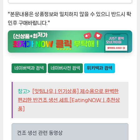
"본문내용은 상품정보와 일치하지 않을 수 있으니 반드시 확
인후 구매바랍니다."
네이버백과 검색
네이버사전 검색
위키백과 검색
참고>
[잇팅나우ㅣ인기상품] 제수용으로 완벽한
편리한 반건조 생선 세트 [EatingNOWㅣ추천상
품]
건조 생선 관련 동영상