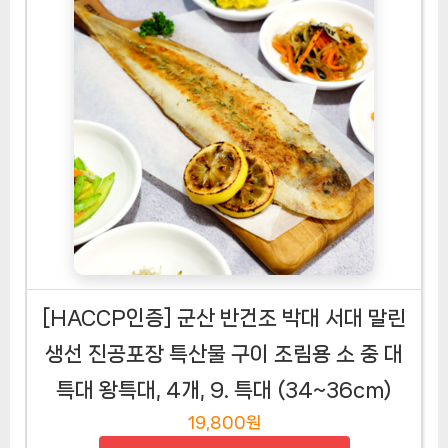
[HACCP인증] 군산 반건조 박대 서대 말린
생선 진공포장 특산물 구이 조림용 소 중 대
특대 왕특대, 4개, 9. 특대 (34~36cm)
19,800원