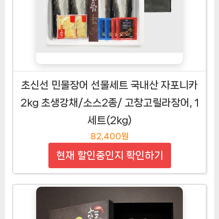
초신선 민물장어 선물세트 국내산 자포니카
2kg 초생강채/소스2종/ 고창고릴라장어, 1
세트(2kg)
82,400원
현재 할인중인지 확인하기