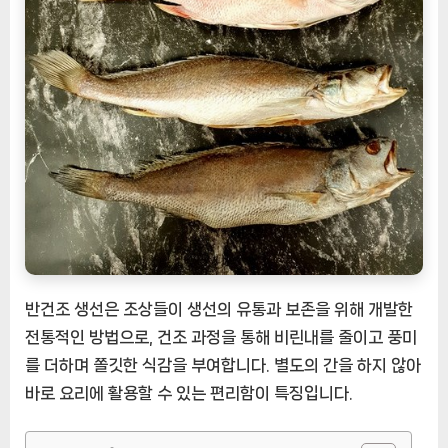
장
이
빚
낸
맛
의
결
정
체
[EatingNOW
ㅣ
추
천
반건조 생선은 조상들이 생선의 유통과 보존을 위해 개발한
상
전통적인 방법으로, 건조 과정을 통해 비린내를 줄이고 풍미
품]
를 더하며 쫄깃한 식감을 부여합니다. 별도의 간을 하지 않아
바로 요리에 활용할 수 있는 편리함이 특징입니다.