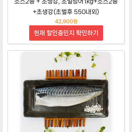
소스2종 + 초생강, 초벌장어1kg+소스2종
+초생강(초벌후 550내외)
42,900원
현재 할인중인지 확인하기