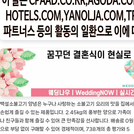
우
ㅣ
인
기
상
품]
백
설
소
불
고
기
양
백설소불고기 양념은 누구나 사랑하는 소불고기 요리의 맛을 집에서
념
손쉽게 즐길 수 있는 제품입니다. 2.45kg의 풍부한 양으로 가족이
–
나 친구들과 함께 즐길 수 있어 큰 만족감을 선사합니다. 배송료 0원
완
으로 부담 없이 구매할 수 있어 경제적이며, 738개의 총 평가와 5