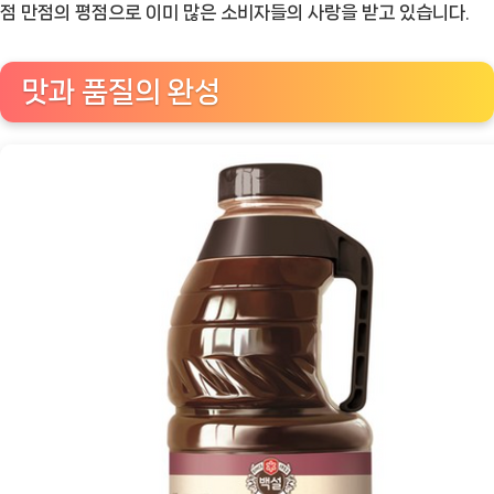
벽
점 만점의 평점으로 이미 많은 소비자들의 사랑을 받고 있습니다.
한
소
맛과 품질의 완성
불
고
기
맛
을
집
에
서
즐
기
자!
[Eatin
ㅣ