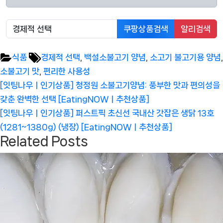
쿠팡상품검색
알리검색
Tags:
식품
경제적 선택
,
백설소불고기 양념
,
소고기 불고기용 양념
,
소불고기 맛
,
편리한 사용성
글
Previous
[잇팅나우ㅣ인기상품] 청정원 소불고기양념: 풍부한 맛과 편의성을
탐
Post:
갖춘 완벽한 선택 [EatingNOWㅣ추천상품]
색
Next
[잇팅나우ㅣ인기상품] 퍼스트픽 초신선 국내산 갓잡은 생닭 13호
Post:
(1281~1380g) (냉장) [EatingNOWㅣ추천상품]
Related Posts