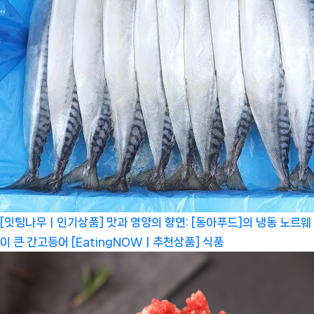
[잇팅나우ㅣ인기상품] 맛과 영양의 향연: [동아푸드]의 냉동 노르웨
이 큰 간고등어 [EatingNOWㅣ추천상품]
식품