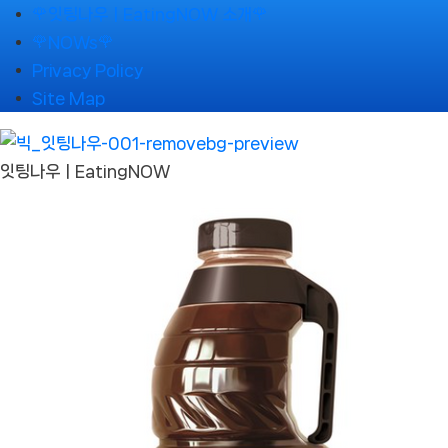
Skip
🌹잇팅나우ㅣEatingNOW 소개🌹
to
🌹NOWs🌹
content
Privacy Policy
Site Map
잇팅나우ㅣEatingNOW