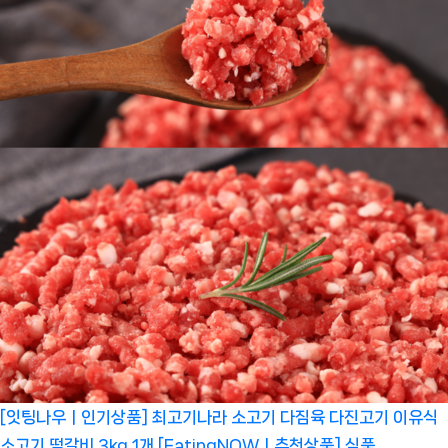
[잇팅나우ㅣ인기상품] 최고기나라 소고기 다짐육 다진고기 이유식
소고기 떡갈비 3kg 1개 [EatingNOWㅣ추천상품]
식품