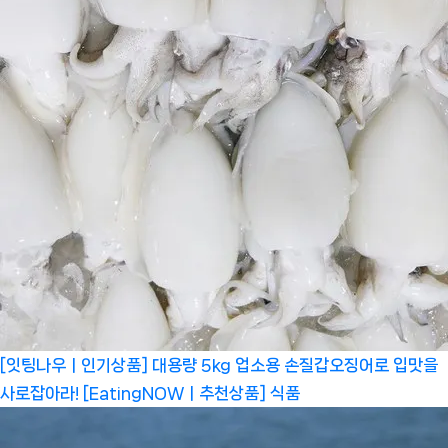
[잇팅나우ㅣ인기상품] 대용량 5kg 업소용 손질갑오징어로 입맛을
사로잡아라! [EatingNOWㅣ추천상품]
식품