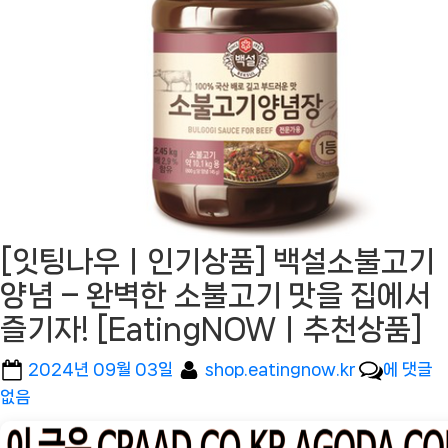
[잇팅나우ㅣ인기상품] 백설소불고기
양념 – 완벽한 소불고기 맛을 집에서
즐기자! [EatingNOWㅣ추천상품]
Posted
By
[잇
2024년 09월 03일
shop.eatingnow.kr
에 댓글
on
팅
없음
나