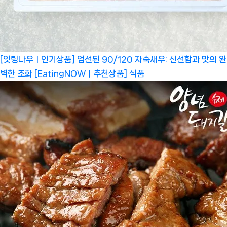
[잇팅나우ㅣ인기상품] 엄선된 90/120 자숙새우: 신선함과 맛의 완
벽한 조화 [EatingNOWㅣ추천상품]
식품