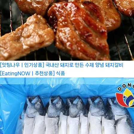
[잇팅나우ㅣ인기상품] 국내산 돼지로 만든 수제 양념 돼지갈비
[EatingNOWㅣ추천상품]
식품