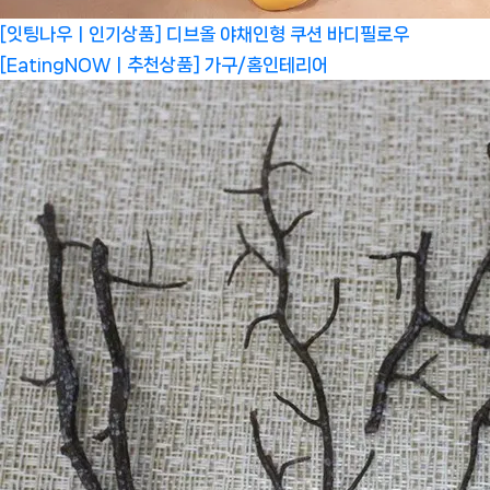
[잇팅나우ㅣ인기상품] 디브올 야채인형 쿠션 바디필로우
[EatingNOWㅣ추천상품]
가구/홈인테리어