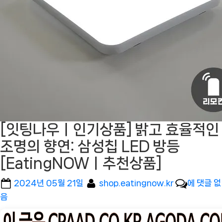
[잇팅나우ㅣ인기상품] 밝고 효율적인
조명의 향연: 삼성칩 LED 방등
[EatingNOWㅣ추천상품]
Posted
By
[잇
2024년 05월 21일
shop.eatingnow.kr
에 댓글 없
on
팅
음
나