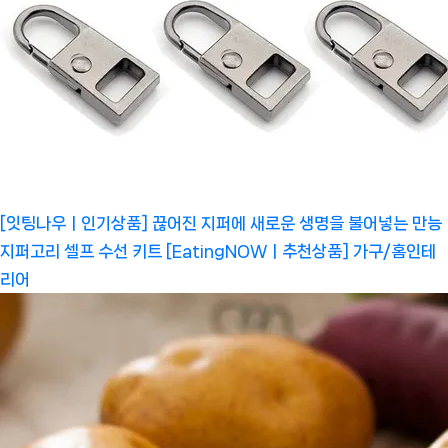
[잇팅나우ㅣ인기상품] 끊어진 지퍼에 새로운 생명을 불어넣는 만능
지퍼고리 셀프 수선 키트 [EatingNOWㅣ추천상품]
가구/홈인테
리어