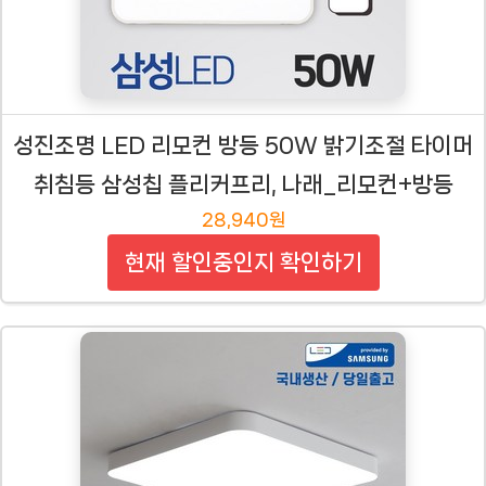
성진조명 LED 리모컨 방등 50W 밝기조절 타이머
취침등 삼성칩 플리커프리, 나래_리모컨+방등
28,940원
현재 할인중인지 확인하기