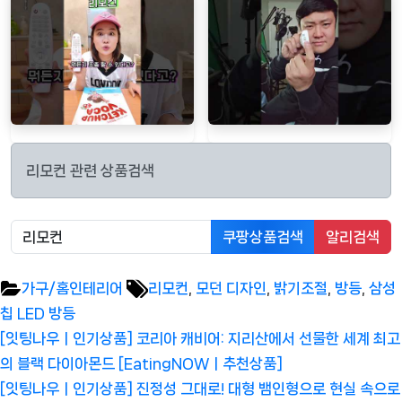
리모컨 관련 상품검색
쿠팡상품검색
알리검색
Tags:
가구/홈인테리어
리모컨
,
모던 디자인
,
밝기조절
,
방등
,
삼성
칩 LED 방등
글
Previous
[잇팅나우ㅣ인기상품] 코리아 캐비어: 지리산에서 선물한 세계 최고
탐
Post:
의 블랙 다이아몬드 [EatingNOWㅣ추천상품]
색
Next
[잇팅나우ㅣ인기상품] 진정성 그대로! 대형 뱀인형으로 현실 속으로