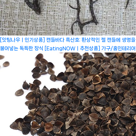
[잇팅나우ㅣ인기상품] 캔들바다 흑산호: 환상적인 젤 캔들에 생명을
불어넣는 독특한 장식 [EatingNOWㅣ추천상품]
가구/홈인테리어