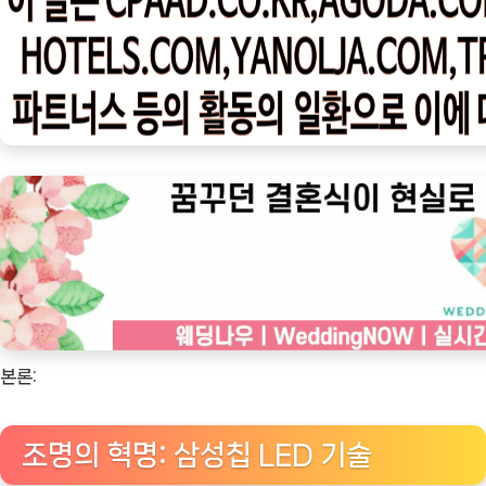
우
ㅣ
인
기
상
품]
밝
고
효
율
적
인
조
본론:
명
의
조명의 혁명: 삼성칩 LED 기술
향