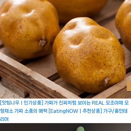
[잇팅나우ㅣ인기상품] 가짜가 진짜처럼 보이는 REAL 모조야채 모
형채소 가짜 소품의 매력 [EatingNOWㅣ추천상품]
가구/홈인테
리어