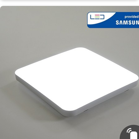
연:
삼
성
칩
LED
방
등
[Eating
ㅣ
추
천
상
품]