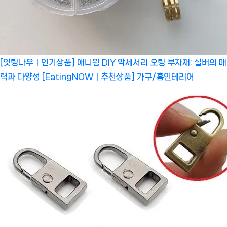
[잇팅나우ㅣ인기상품] 애니윙 DIY 악세서리 오링 부자재: 실버의 매
력과 다양성 [EatingNOWㅣ추천상품]
가구/홈인테리어