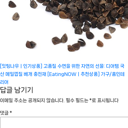
[잇팅나우ㅣ인기상품] 고품질 수면을 위한 자연의 선물: 디어템 국
산 메밀껍질 베개 충전재 [EatingNOWㅣ추천상품]
가구/홈인테
리어
답글 남기기
이메일 주소는 공개되지 않습니다.
필수 필드는
*
로 표시됩니다
댓글
*