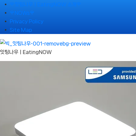
Skip
🌹잇팅나우ㅣEatingNOW 소개🌹
to
🌹NOWs🌹
content
Privacy Policy
Site Map
잇팅나우ㅣEatingNOW