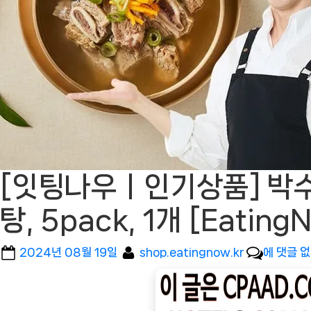
[잇팅나우ㅣ인기상품] 박수
탕, 5pack, 1개 [Eat
Posted
By
[잇
2024년 08월 19일
shop.eatingnow.kr
에 댓글 
on
팅
나
우