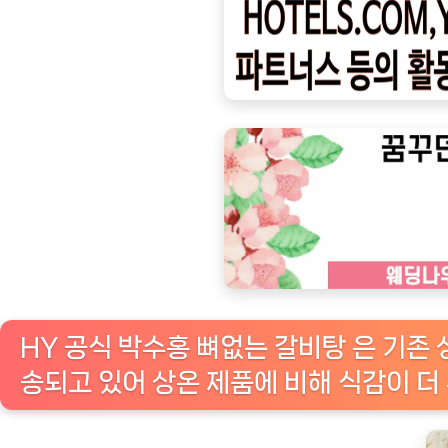
ㅣ
인
기
상
품]
박
수
홍
뼈
없
는
사
HY 공식 박수홍 뼈없는 갈비탕 은 기
골
송되고 있어 상온 제품에 비해 식감이 더
갈
비
탕