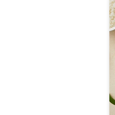
홈
쇼
핑
소
갈
비
탕,
박
수
홍
갈
비
탕,
5pack,
1
개