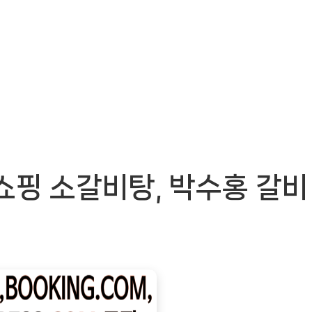
쇼핑 소갈비탕, 박수홍 갈비