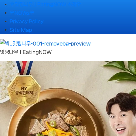
Skip
🌹잇팅나우ㅣEatingNOW 소개🌹
to
🌹NOWs🌹
content
Privacy Policy
Site Map
잇팅나우ㅣEatingNOW