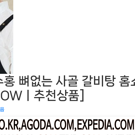
홍 뼈없는 사골 갈비탕 홈
ingNOWㅣ추천상품]
없음