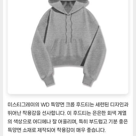
크
롭
후
드
티
[EatingNOW
ㅣ
추
천
상
품]
미스티그레이의 WD 특양면 크롭 후드티는 세련된 디자인과
뛰어난 착용감을 선사합니다. 이 후드티는 은은한 회색 계열
의 색상으로 어디에나 잘 어울리며, 특히 부드럽고 기분 좋은
특양면 소재로 제작되어 착용감이 매우 좋습니다.