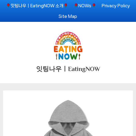
Skip
잇팅나우ㅣEatingNOW 소개
NOWs
Privacy Policy
to
Site Map
content
잇팅나우ㅣEatingNOW