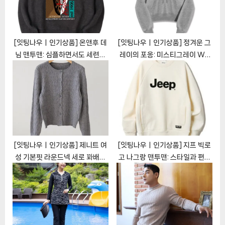
t
:
[잇팅나우ㅣ인기상품] 온앤후 데
[잇팅나우ㅣ인기상품] 정겨운 그
님 맨투맨: 심플하면서도 세련된
레이의 포옹: 미스티그레이 WD
캐주얼 필수품 [EatingNOWㅣ
특양면 크롭 후드티
추천상품]
[EatingNOWㅣ추천상품]
[잇팅나우ㅣ인기상품] 제니트 여
[잇팅나우ㅣ인기상품] 지프 빅로
성 기본핏 라운드넥 세로 꽈배기
고 나그랑 맨투맨: 스타일과 편안
가디건: 편안함과 스타일의 완벽
함의 완벽한 조화 [EatingNOW
한 조화 [EatingNOWㅣ추천상
ㅣ추천상품]
품]