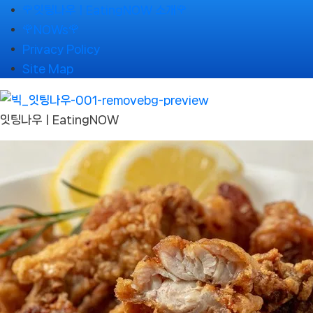
Skip
🌹잇팅나우ㅣEatingNOW 소개🌹
to
🌹NOWs🌹
content
Privacy Policy
Site Map
잇팅나우ㅣEatingNOW