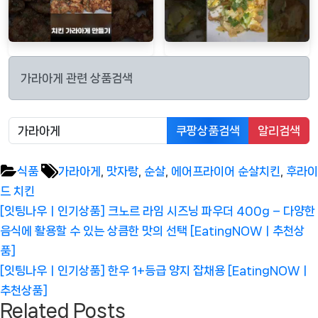
가라아게 관련 상품검색
쿠팡상품검색
알리검색
Tags:
식품
가라아게
,
맛자랑
,
순살
,
에어프라이어 순살치킨
,
후라이
드 치킨
글
Previous
[잇팅나우ㅣ인기상품] 크노르 라임 시즈닝 파우더 400g – 다양한
탐
Post:
음식에 활용할 수 있는 상큼한 맛의 선택 [EatingNOWㅣ추천상
색
품]
Next
[잇팅나우ㅣ인기상품] 한우 1+등급 양지 잡채용 [EatingNOWㅣ
Post:
추천상품]
Related Posts