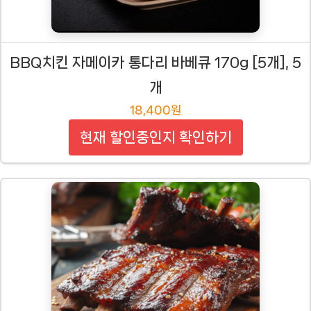
BBQ치킨 자메이카 통다리 바베큐 170g [5개], 5
개
18,400원
현재 할인중인지 확인하기