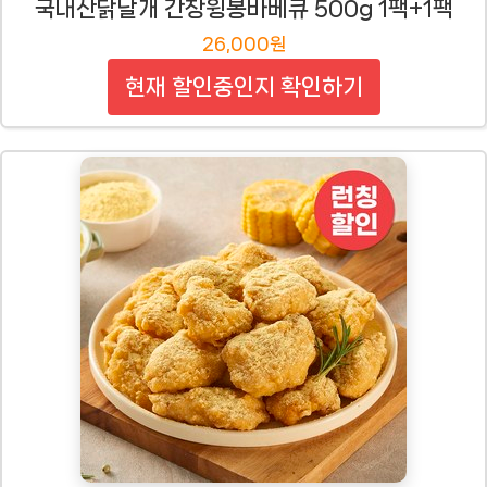
국내산닭날개 간장윙봉바베큐 500g 1팩+1팩
26,000원
현재 할인중인지 확인하기