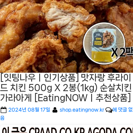
[잇팅나우ㅣ인기상품] 맛자랑 후라이
드 치킨 500g X 2봉(1kg) 순살치킨
가라아게 [EatingNOWㅣ추천상품]
Posted
By
[잇
2024년 08월 17일
shop.eatingnow.kr
에 댓글 없
on
팅
음
나