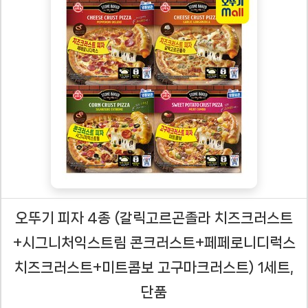
오뚜기 피자 4종 (갈릭고르곤졸라 치즈크러스트
+시그니처익스트림 콘크러스트+페페로니디럭스
치즈크러스트+미트콤보 고구마크러스트) 1세트,
단품