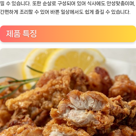
X
낄 수 있습니다. 또한 순살로 구성되어 있어 식사에도 안성맞춤이며,
2
간편하게 조리할 수 있어 바쁜 일상에서도 쉽게 즐길 수 있습니다.
봉
(1kg)
제품 특징
순
살
치
킨
가
라
아
게
[Eatin
ㅣ
추
천