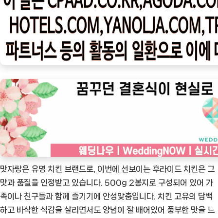
우
ㅣ
인
기
상
품]
맛
자
랑
후
라
이
드
맛자랑은 유명 치킨 브랜드로, 이번에 선보이는 후라이드 치킨은 그
치
맛과 품질을 인정받고 있습니다. 500g 2봉지로 구성되어 있어 가
킨
족이나 친구들과 함께 즐기기에 안성맞춤입니다. 치킨 고유의 담백
500g
하고 바삭한 식감을 살리면서도 양념이 잘 배어있어 풍부한 맛을 느