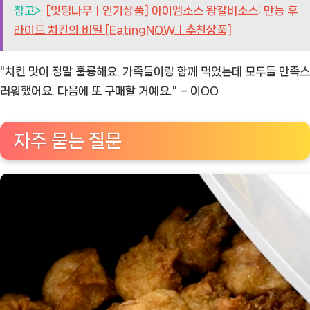
참고>
[잇팅나우ㅣ인기상품] 아이엠소스 왕갈비소스: 만능 후
라이드 치킨의 비밀 [EatingNOWㅣ추천상품]
"치킨 맛이 정말 훌륭해요. 가족들이랑 함께 먹었는데 모두들 만족스
러워했어요. 다음에 또 구매할 거예요." – 이OO
자주 묻는 질문