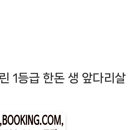
린 1등급 한돈 생 앞다리살