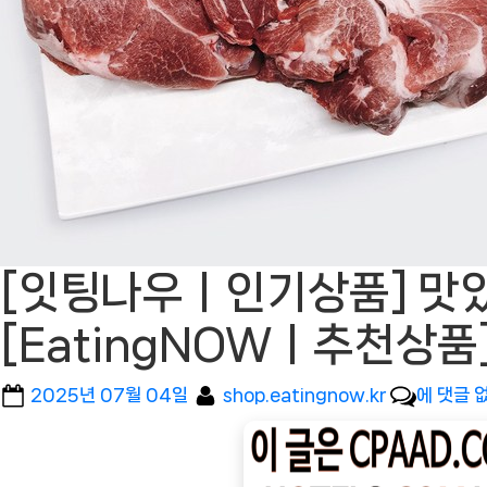
[잇팅나우ㅣ인기상품] 맛있
[EatingNOWㅣ추천상품
Posted
By
[잇
2025년 07월 04일
shop.eatingnow.kr
에 댓글 
on
팅
나
우