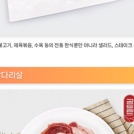
불고기, 제육볶음, 수육 등의 전통 한식뿐만 아니라 샐러드, 스테이크
앞다리살