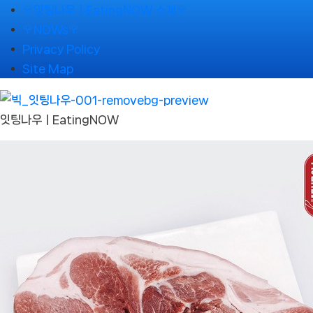
Skip
🌹잇팅나우ㅣEatingNOW 소개🌹
to
🌹NOWs🌹
content
Privacy Policy
Site Map
잇팅나우ㅣEatingNOW