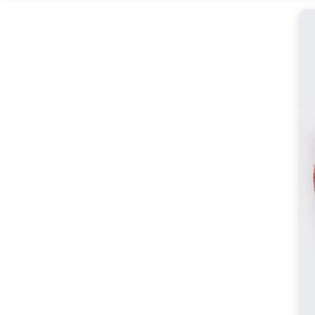
드
린
1
등
급
한
돈
생
앞
다
리
살
[Eatin
ㅣ
추
천