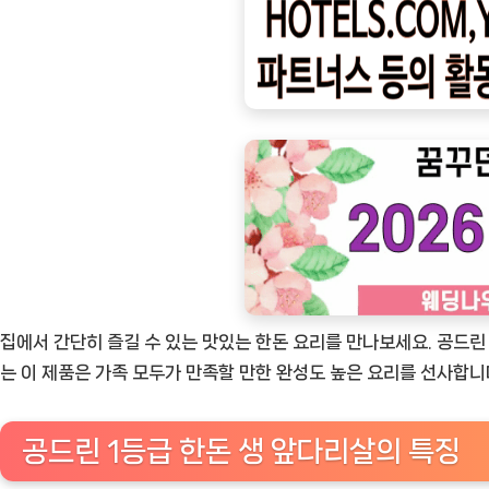
ㅣ
인
기
상
품]
맛
있
는
집
밥
을
집에서 간단히 즐길 수 있는 맛있는 한돈 요리를 만나보세요. 공드린
위
는 이 제품은 가족 모두가 만족할 만한 완성도 높은 요리를 선사합니
한
선
공드린 1등급 한돈 생 앞다리살의 특징
택,
공