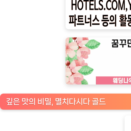
ㅣ
인
기
상
품]
맛
의
깊
이
를
더
한
깊은 맛의 비밀, 멸치다시다 골드
고
향
의
정