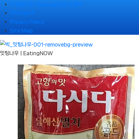
Skip
🌹잇팅나우ㅣEatingNOW 소개🌹
to
🌹NOWs🌹
content
Privacy Policy
Site Map
잇팅나우ㅣEatingNOW