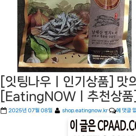
[잇팅나우ㅣ인기상품] 맛의
[EatingNOWㅣ추천상품
Posted
By
[잇
2025년 07월 08일
shop.eatingnow.kr
에 댓글 
on
팅
나
우