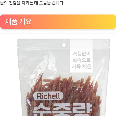
건
물의 건강을 지키는 데 도움을 줍니다.
강
하
제품 개요
고
맛
있
는
선
택
[Eating
ㅣ
추
천
상
품]