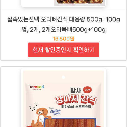
실속있는선택 오리뼈간식 대용량 500g+100g
껌, 2개, 2개오리목뼈500g+100g
16,800원
현재 할인중인지 확인하기