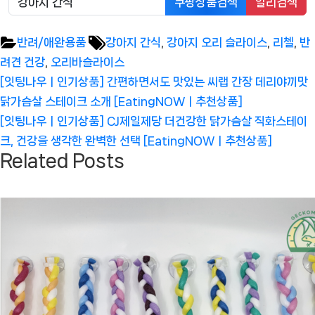
쿠팡상품검색
알리검색
Tags:
반려/애완용품
강아지 간식
,
강아지 오리 슬라이스
,
리첼
,
반
려견 건강
,
오리바슬라이스
글
Previous
[잇팅나우ㅣ인기상품] 간편하면서도 맛있는 씨랩 간장 데리야끼맛
탐
Post:
닭가슴살 스테이크 소개 [EatingNOWㅣ추천상품]
색
Next
[잇팅나우ㅣ인기상품] CJ제일제당 더건강한 닭가슴살 직화스테이
Post:
크, 건강을 생각한 완벽한 선택 [EatingNOWㅣ추천상품]
Related Posts