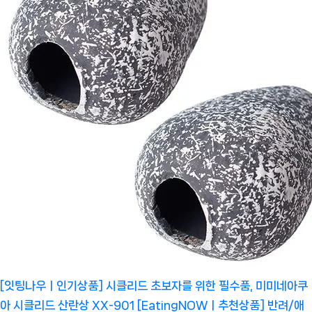
[잇팅나우ㅣ인기상품] 시클리드 초보자를 위한 필수품, 미미네아쿠
아 시클리드 산란상 XX-901 [EatingNOWㅣ추천상품]
반려/애