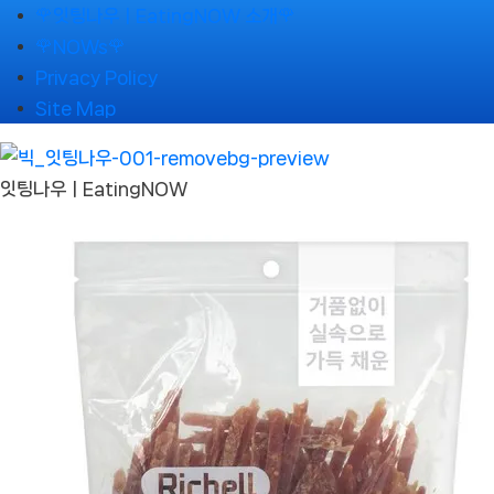
Skip
🌹잇팅나우ㅣEatingNOW 소개🌹
to
🌹NOWs🌹
content
Privacy Policy
Site Map
잇팅나우ㅣEatingNOW