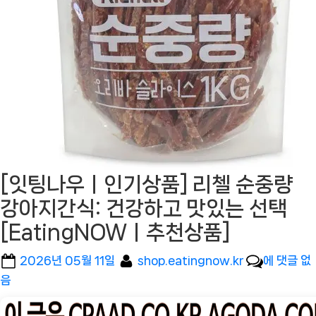
[잇팅나우ㅣ인기상품] 리첼 순중량
강아지간식: 건강하고 맛있는 선택
[EatingNOWㅣ추천상품]
Posted
By
[잇
2026년 05월 11일
shop.eatingnow.kr
에 댓글 없
on
팅
음
나