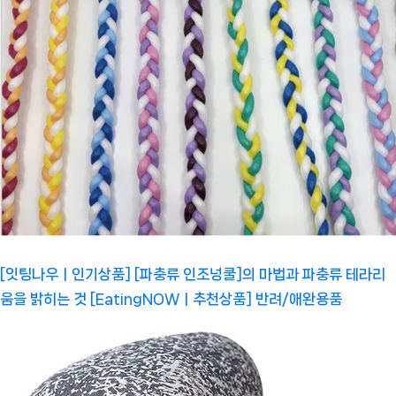
[잇팅나우ㅣ인기상품] [파충류 인조넝쿨]의 마법과 파충류 테라리
움을 밝히는 것 [EatingNOWㅣ추천상품]
반려/애완용품