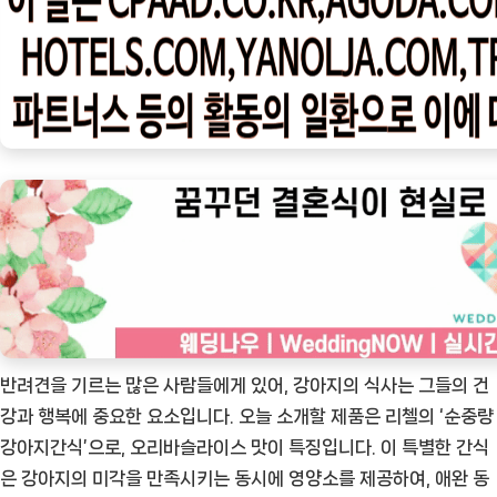
우
ㅣ
인
기
상
품]
리
첼
순
중
량
강
아
반려견을 기르는 많은 사람들에게 있어, 강아지의 식사는 그들의 건
지
강과 행복에 중요한 요소입니다. 오늘 소개할 제품은 리첼의 ‘순중량
간
강아지간식’으로, 오리바슬라이스 맛이 특징입니다. 이 특별한 간식
식:
은 강아지의 미각을 만족시키는 동시에 영양소를 제공하여, 애완 동