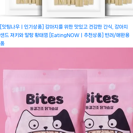
[잇팅나우ㅣ인기상품] 강아지를 위한 맛있고 건강한 간식, 강아지
샌드 져키와 말랑 황태껌 [EatingNOWㅣ추천상품]
반려/애완용
품