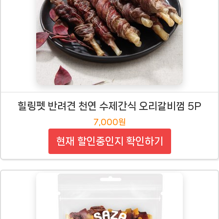
힐링펫 반려견 천연 수제간식 오리갈비껌 5P
7,000원
현재 할인중인지 확인하기