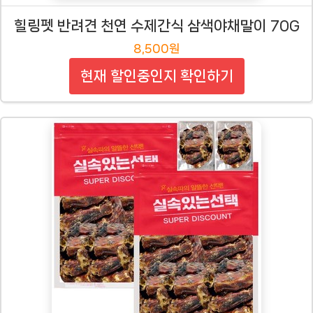
힐링펫 반려견 천연 수제간식 삼색야채말이 70G
8,500원
현재 할인중인지 확인하기