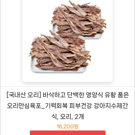
[국내산 오리] 바삭하고 단백한 영양식 유황 품은
오리안심육포_기력회복 피부건강 강아지수제간
식, 오리, 2개
16,200원