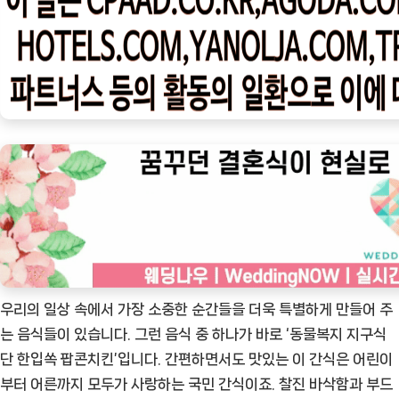
우
ㅣ
인
기
상
품]
동
물
복
지
지
구
식
우리의 일상 속에서 가장 소중한 순간들을 더욱 특별하게 만들어 주
단
는 음식들이 있습니다. 그런 음식 중 하나가 바로 ‘동물복지 지구식
한
단 한입쏙 팝콘치킨’입니다. 간편하면서도 맛있는 이 간식은 어린이
입
부터 어른까지 모두가 사랑하는 국민 간식이죠. 찰진 바삭함과 부드