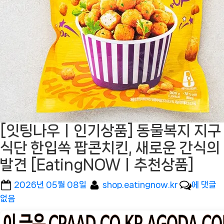
[잇팅나우ㅣ인기상품] 동물복지 지구
식단 한입쏙 팝콘치킨, 새로운 간식의
발견 [EatingNOWㅣ추천상품]
Posted
By
[잇
2026년 05월 08일
shop.eatingnow.kr
에 댓글
on
팅
없음
나