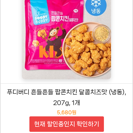
푸디버디 흔들흔들 팝콘치킨 달콤치즈맛 (냉동),
207g, 1개
5,680원
현재 할인중인지 확인하기