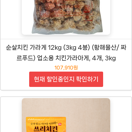
순살치킨 가라게 12kg (3kg 4봉) (황해물산/ 짜
르푸드) 업소용 치킨가라아게, 4개, 3kg
107,910원
현재 할인중인지 확인하기