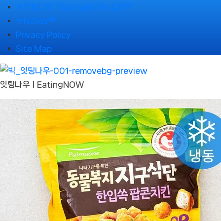
Skip
🌹잇팅나우ㅣEatingNOW 소개🌹
to
🌹NOWs🌹
content
Privacy Policy
Site Map
잇팅나우ㅣEatingNOW