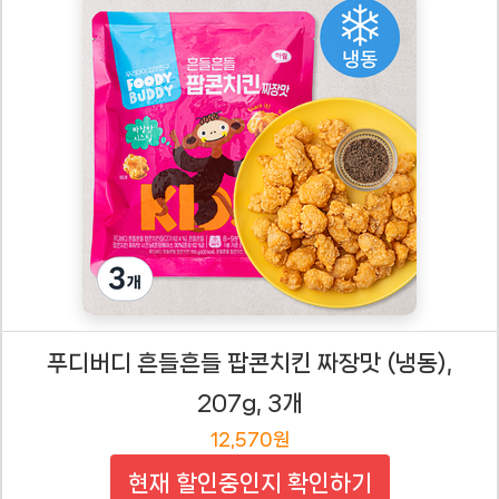
푸디버디 흔들흔들 팝콘치킨 짜장맛 (냉동),
207g, 3개
12,570원
현재 할인중인지 확인하기