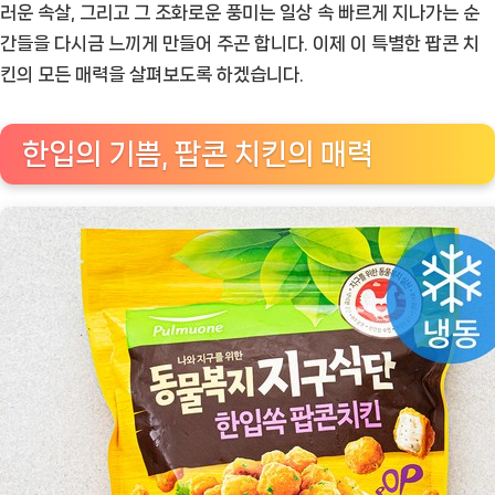
쏙
러운 속살, 그리고 그 조화로운 풍미는 일상 속 빠르게 지나가는 순
팝
간들을 다시금 느끼게 만들어 주곤 합니다. 이제 이 특별한 팝콘 치
콘
킨의 모든 매력을 살펴보도록 하겠습니다.
치
킨,
한입의 기쁨, 팝콘 치킨의 매력
새
로
운
간
식
의
발
견
[Eatin
ㅣ
추