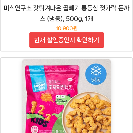
미식연구소 갓튀겨나온 곱빼기 통등심 젓가락 돈까
스 (냉동), 500g, 1개
10,900원
현재 할인중인지 확인하기