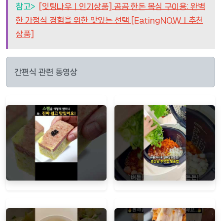
참고>
[잇팅나우ㅣ인기상품] 곰곰 한돈 목심 구이용: 완벽
한 가정식 경험을 위한 맛있는 선택 [EatingNOWㅣ추천
상품]
간편식 관련 동영상