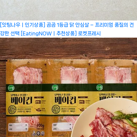
[잇팅나우ㅣ인기상품] 곰곰 1등급 닭 안심살 – 프리미엄 품질의 건
강한 선택 [EatingNOWㅣ추천상품]
로켓프레시