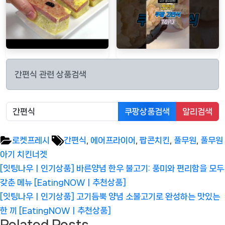
간편식 관련 상품검색
쿠팡상품검색
알리검색
Tags:
로켓프레시
간편식
,
에어프라이어
,
팝콘치킨
,
풀무원
,
풀무원
아기 치킨너겟
글
Previous
[잇팅나우ㅣ인기상품] 바른양념 한우 불고기: 풍미와 편리함을 모두
탐
Post:
갖춘 메뉴 [EatingNOWㅣ추천상품]
색
Next
[잇팅나우ㅣ인기상품] 고기듬뿍 양념 소불고기로 완성하는 맛있는
Post:
한 끼 [EatingNOWㅣ추천상품]
Related Posts