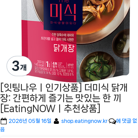
[잇팅나우ㅣ인기상품] 더미식 닭개
장: 간편하게 즐기는 맛있는 한 끼
[EatingNOWㅣ추천상품]
Posted
By
[잇
2026년 05월 16일
shop.eatingnow.kr
에 댓글 없
on
팅
음
나