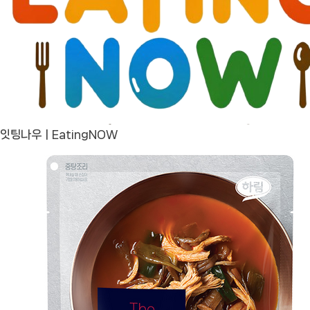
잇팅나우ㅣEatingNOW