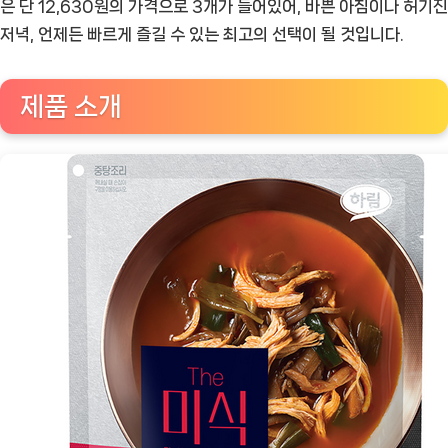
은 단 12,630원의 가격으로 3개가 들어있어, 바쁜 아침이나 허기진
즐
저녁, 언제든 빠르게 즐길 수 있는 최고의 선택이 될 것입니다.
기
는
제품 소개
맛
있
는
한
끼
[Eating
ㅣ
추
천
상
품]