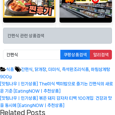
간편식 관련 상품검색
쿠팡상품검색
알리검색
Tags:
식품
간편식
,
닭개장
,
더미식
,
즉석완조리식품
,
하림삼계탕
900g
글
Previous
[잇팅나우ㅣ인기상품] The미식 백미밥으로 즐기는 간편식의 새로
탐
Post:
운 기준 [EatingNOWㅣ추천상품]
색
Next
[잇팅나우ㅣ인기상품] 볶은 돼지 감자차 티백 100개입: 건강과 맛
Post:
을 동시에 [EatingNOWㅣ추천상품]
Related Posts