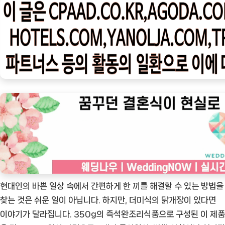
우
ㅣ
인
기
상
품]
더
미
식
닭
개
장:
간
현대인의 바쁜 일상 속에서 간편하게 한 끼를 해결할 수 있는 방법을
편
찾는 것은 쉬운 일이 아닙니다. 하지만, 더미식의 닭개장이 있다면
하
이야기가 달라집니다. 350g의 즉석완조리식품으로 구성된 이 제품
게