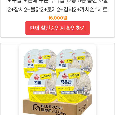
오꾸밥 오븐에 구운 주먹밥 12봉 6종 옵션 소불
2+참치2+불닭2+로제2+김치2+까치2, 1세트
16,000원
현재 할인중인지 확인하기