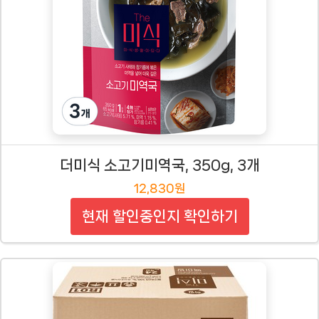
더미식 소고기미역국, 350g, 3개
12,830원
현재 할인중인지 확인하기