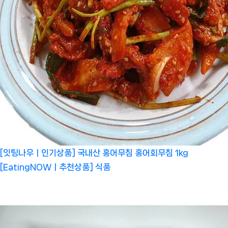
[잇팅나우ㅣ인기상품] 국내산 홍어무침 홍어회무침 1kg
[EatingNOWㅣ추천상품]
식품