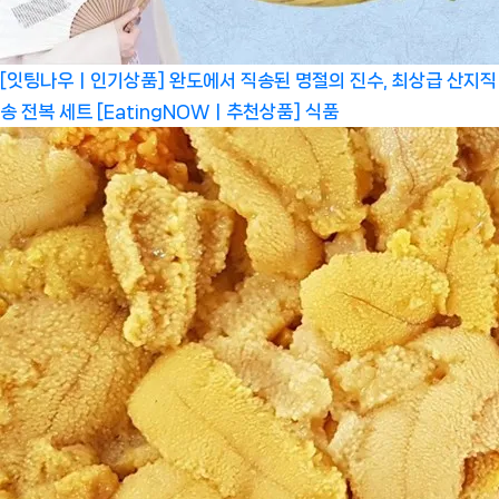
[잇팅나우ㅣ인기상품] 완도에서 직송된 명절의 진수, 최상급 산지직
송 전복 세트 [EatingNOWㅣ추천상품]
식품