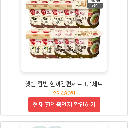
햇반 컵반 한끼간편세트B, 1세트
23,480원
현재 할인중인지 확인하기