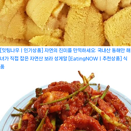
[잇팅나우ㅣ인기상품] 자연의 진미를 만끽하세요: 국내산 동해안 해
녀가 직접 잡은 자연산 보라 성게알 [EatingNOWㅣ추천상품]
식
품