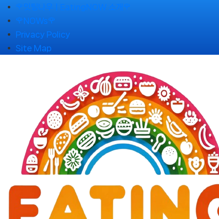
Skip
🌹잇팅나우ㅣEatingNOW 소개🌹
to
🌹NOWs🌹
content
Privacy Policy
Site Map