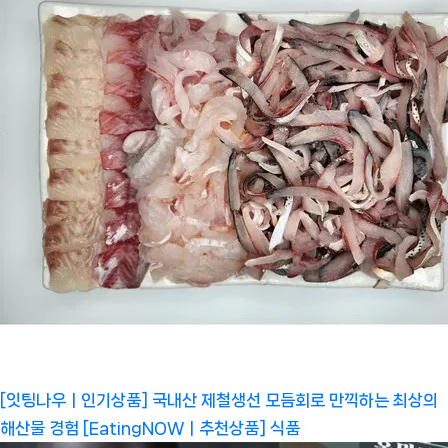
[잇팅나우ㅣ인기상품] 국내산 제철생선 모듬회로 만끽하는 최상의
해산물 경험 [EatingNOWㅣ추천상품]
식품