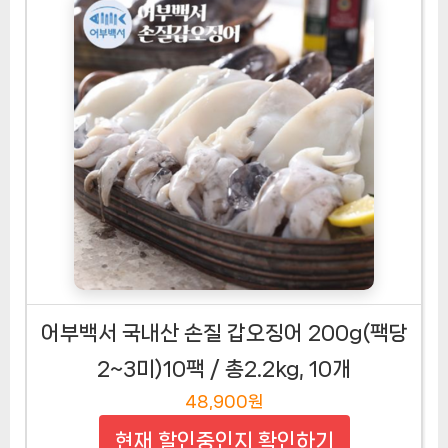
어부백서 국내산 손질 갑오징어 200g(팩당
2~3미)10팩 / 총2.2kg, 10개
48,900원
현재 할인중인지 확인하기