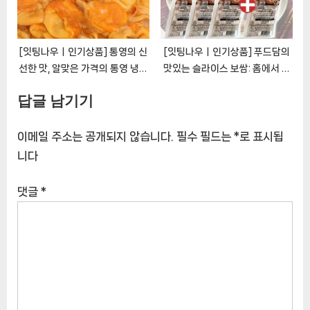
[잇팅나우ㅣ인기상품] 통영의 신
[잇팅나우ㅣ인기상품] 푸드담의
선한 맛, 알맞은 가격의 통영 냉동
맛있는 슬라이스 보쌈: 홈에서 편
깐멍게 맛보기 [EatingNOWㅣ
리하게 즐기는 보쌈의 맛
답글 남기기
추천상품]
[EatingNOWㅣ추천상품]
이메일 주소는 공개되지 않습니다.
필수 필드는
*
로 표시됩
니다
댓글
*