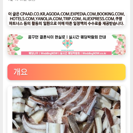
팅
나
우
ㅣ
인
기
상
품]
대
왕
개요
오
징
어
의
해
저
탐
험,