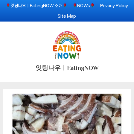
Skip
잇팅나우ㅣEatingNOW 소개
NOWs
Privacy Policy
to
Site Map
content
잇팅나우ㅣEatingNOW