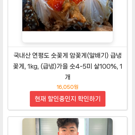
국내산 연평도 숫꽃게 암꽃게(알배기) 급냉
꽃게, 1kg, (급냉)가을 숫4-5미 살100%, 1
개
16,050원
현재 할인중인지 확인하기