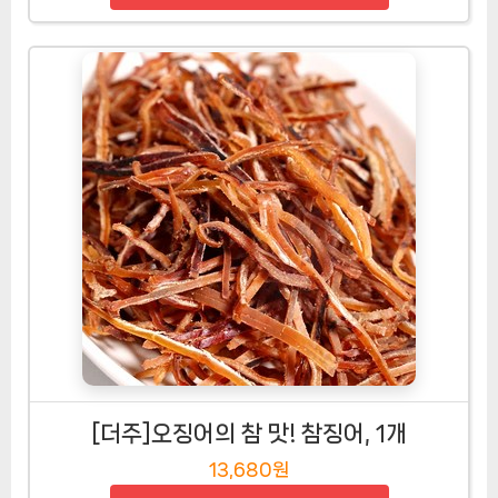
[더주]오징어의 참 맛! 참징어, 1개
13,680원