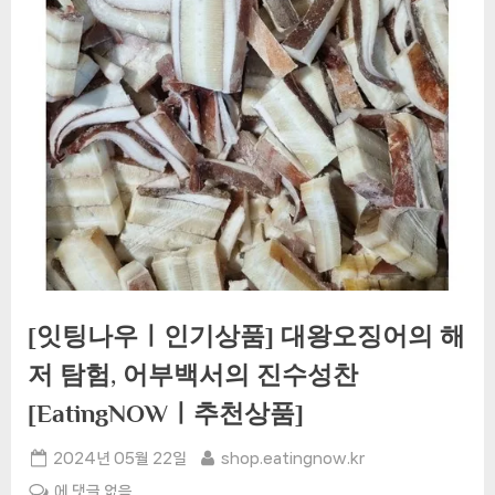
[잇팅나우ㅣ인기상품] 대왕오징어의 해
저 탐험, 어부백서의 진수성찬
[EatingNOWㅣ추천상품]
Posted
By
2024년 05월 22일
shop.eatingnow.kr
on
[잇
에 댓글 없음