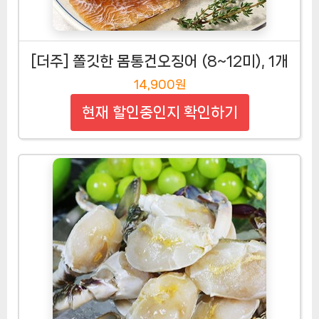
[더주] 쫄깃한 몸통건오징어 (8~12미), 1개
14,900원
현재 할인중인지 확인하기