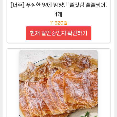
[더주] 푸짐한 양에 엄청난 쫄깃함 쫄쫄찡어,
1개
11,920원
현재 할인중인지 확인하기