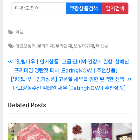
쿠팡상품검색
알리검색
식품
Tags:
,
,
,
,
대왕오징어
무라귀채
무라몸채
오징어귀채
해산물
글
P
[잇팅나우ㅣ인기상품] 고급 진미와 건강의 결합: 찬예찬
r
프리미엄 명란젓 파치 [EatingNOWㅣ추천상품]
탐
N
e
[잇팅나우ㅣ인기상품] 고품질 새우를 위한 완벽한 선택:
색
e
v
내고향농수산 칵테일 새우 [EatingNOWㅣ추천상품]
x
i
Related Posts
t
o
P
u
o
s
s
P