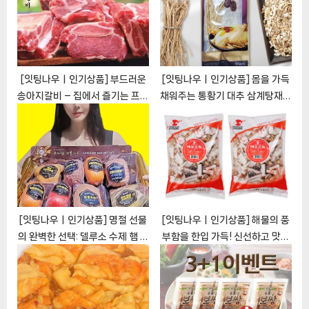
t
o
:
s
t
:
[잇팅나우ㅣ인기상품] 부드러운
[잇팅나우ㅣ인기상품] 몸을 가득
송아지갈비 – 집에서 즐기는 프리
채워주는 통황기 대추 삼계탕재료
미엄 갈비의 매력 [EatingNOW
백숙재료 [EatingNOWㅣ추천
ㅣ추천상품]
상품]
[잇팅나우ㅣ인기상품] 명절 선물
[잇팅나우ㅣ인기상품] 해물의 풍
의 완벽한 선택: 델루소 수제 햄 명
부함을 한입 가득! 신선하고 맛있
절 선물 세트 [EatingNOWㅣ추
는 [1+1 무배] 해물모듬 800g
천상품]
[EatingNOWㅣ추천상품]