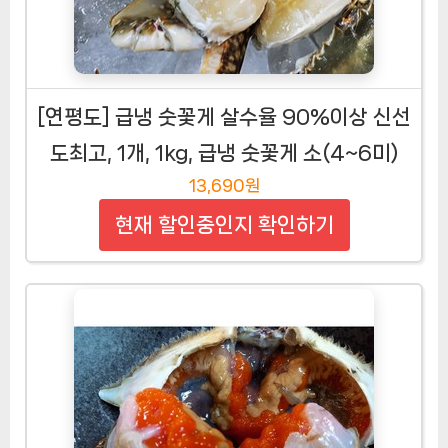
[연평도] 급냉 숫꽃게 살수율 90%이상 신선
도최고, 1개, 1kg, 급냉 숫꽃게 소(4~6미)
13,690원
현재 할인중인지 확인하기