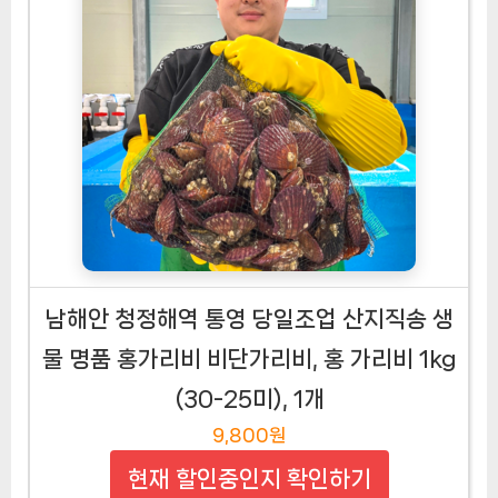
남해안 청정해역 통영 당일조업 산지직송 생
물 명품 홍가리비 비단가리비, 홍 가리비 1kg
(30-25미), 1개
9,800원
현재 할인중인지 확인하기