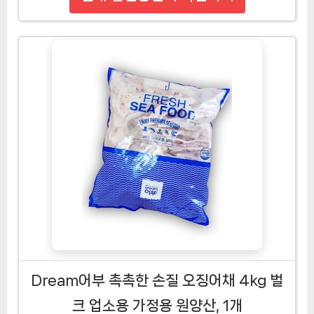
Dream어부 촉촉한 손질 오징어채 4kg 벌
크 업소용 가정용 원양산, 1개