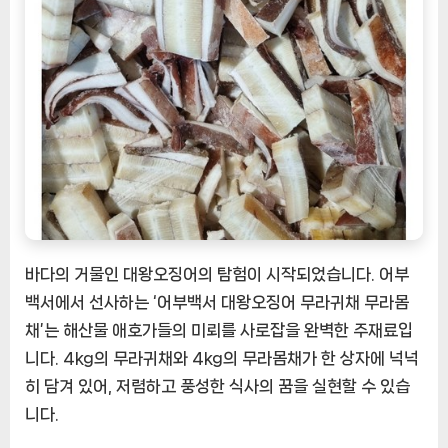
어
부
백
서
의
진
수
성
찬
[EatingNOW
ㅣ
추
바다의 거물인 대왕오징어의 탐험이 시작되었습니다. 어부
천
백서에서 선사하는 ‘어부백서 대왕오징어 무라귀채 무라몸
상
채’는 해산물 애호가들의 미뢰를 사로잡을 완벽한 주재료입
품]
니다. 4kg의 무라귀채와 4kg의 무라몸채가 한 상자에 넉넉
히 담겨 있어, 저렴하고 풍성한 식사의 꿈을 실현할 수 있습
니다.