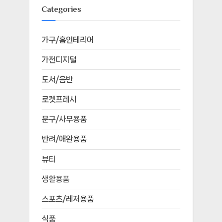
Categories
가구/홈인테리어
가전디지털
도서/음반
로켓프레시
문구/사무용품
반려/애완용품
뷰티
생활용품
스포츠/레저용품
식품