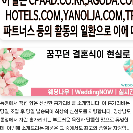
우
ㅣ
인
기
상
품]
[달
봉
수
산]
제
철
통
통영에서 직접 잡은 신선한 홍가리비를 소개합니다. 이 홍가리비는
영
당일 조업 후 당일 발송되어 최상의 신선도를 자랑합니다. 경상남도
홍
통영에서 자란 홍가리비는 부드러운 육질과 달콤한 맛으로 유명한
가
데, 이번에 소개드리는 제품은 그 중에서도 최고의 품질을 자랑합니