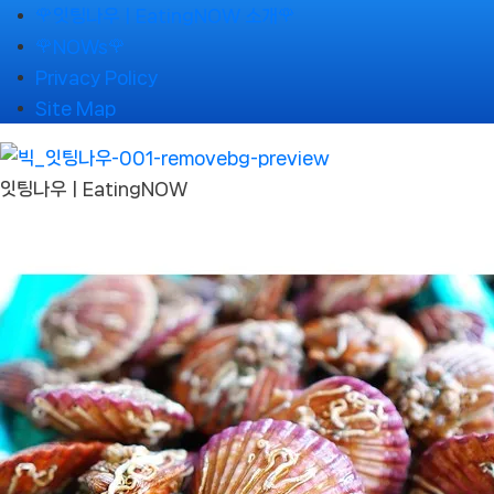
Skip
🌹잇팅나우ㅣEatingNOW 소개🌹
to
🌹NOWs🌹
content
Privacy Policy
Site Map
잇팅나우ㅣEatingNOW