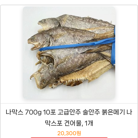
나막스 700g 10포 고급안주 술안주 붉은메기 나
막스포 건어물, 1개
20,300원