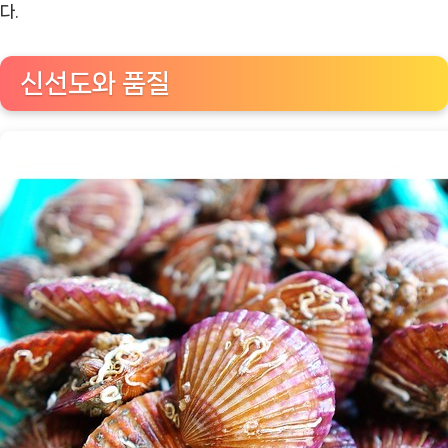
리
다.
비
1kg
신선도와 품질
[Eating
ㅣ
추
천
상
품]