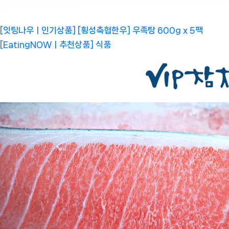
[잇팅나우ㅣ인기상품] [횡성축협한우] 우족탕 600g x 5팩
[EatingNOWㅣ추천상품]
식품