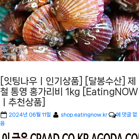
[잇팅나우ㅣ인기상품] [달봉수산] 제
철 통영 홍가리비 1kg [EatingNOW
ㅣ추천상품]
Posted
By
[잇
2024년 06월 11일
shop.eatingnow.kr
에 댓글 없
on
팅
음
나