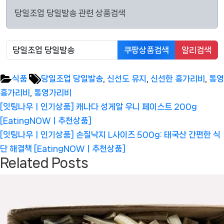
당일조업 당일발송 관련 상품검색
쿠팡상품검색
알리검색
Tags:
식품
당일조업 당일발송
,
신선도 유지
,
신선한 홍가리비
,
통영
홍가리비
,
통영가리비
글
Previous
[잇팅나우ㅣ인기상품] 캐나다 성게알 우니 페이스트 200g
탐
Post:
[EatingNOWㅣ추천상품]
색
Next
[잇팅나우ㅣ인기상품] 손질낙지 L사이즈 500g: 태국산 간편한 식
Post:
단 해결책 [EatingNOWㅣ추천상품]
Related Posts