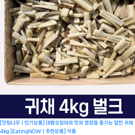
[잇팅나우ㅣ인기상품] 대왕오징어의 맛과 영양을 즐기는 알찬 귀채
4kg [EatingNOWㅣ추천상품]
식품