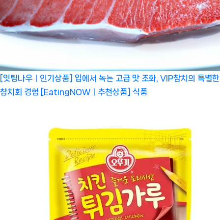
[잇팅나우ㅣ인기상품] 입에서 녹는 고급 맛 조화, VIP참치의 특별한
참치회 경험 [EatingNOWㅣ추천상품]
식품