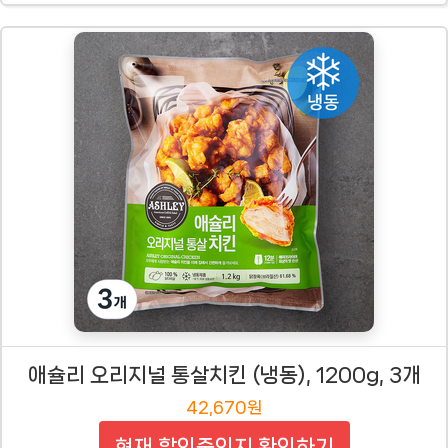
애슐리 오리지널 통살치킨 (냉동), 1200g, 3개
42,670원
현재 할인중인지 확인하기