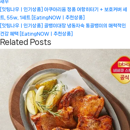
새우
글
Previous
[잇팅나우ㅣ인기상품] 아쿠아리움 정품 어항히터기 + 보호커버 세
탐
Post:
트, 55w, 1세트 [EatingNOWㅣ추천상품]
색
Next
[잇팅나우ㅣ인기상품] 골뱅이대장 냉동자숙 통골뱅이의 매력적인
Post:
건강 혜택 [EatingNOWㅣ추천상품]
Related Posts