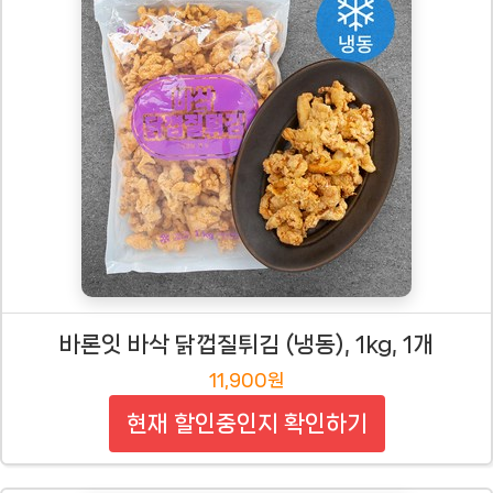
바론잇 바삭 닭껍질튀김 (냉동), 1kg, 1개
11,900원
현재 할인중인지 확인하기