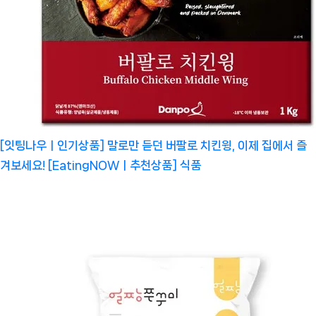
[잇팅나우ㅣ인기상품] 말로만 듣던 버팔로 치킨윙, 이제 집에서 즐
겨보세요! [EatingNOWㅣ추천상품]
식품