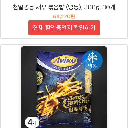
천일냉동 새우 볶음밥 (냉동), 300g, 30개
54,270원
현재 할인중인지 확인하기