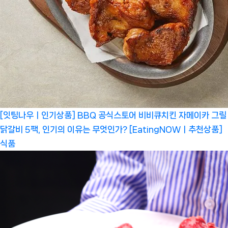
[잇팅나우ㅣ인기상품] BBQ 공식스토어 비비큐치킨 자메이카 그릴
닭갈비 5팩, 인기의 이유는 무엇인가? [EatingNOWㅣ추천상품]
식품