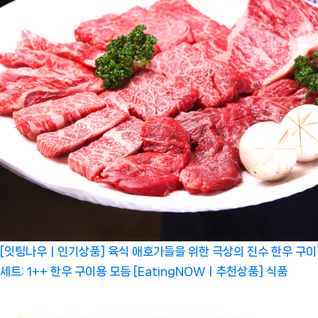
[잇팅나우ㅣ인기상품] 육식 애호가들을 위한 극상의 진수 한우 구이
세트: 1++ 한우 구이용 모듬 [EatingNOWㅣ추천상품]
식품