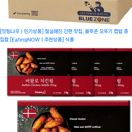
[잇팅나우ㅣ인기상품] 절실해진 간편 맛집, 블루존 오뚜기 컵밥 총
집합 [EatingNOWㅣ추천상품]
식품