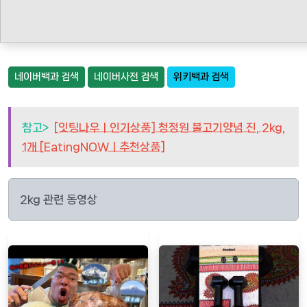
네이버백과 검색
네이버사전 검색
위키백과 검색
참고>
[잇팅나우ㅣ인기상품] 청정원 불고기양념 진, 2kg,
1개 [EatingNOWㅣ추천상품]
2kg 관련 동영상