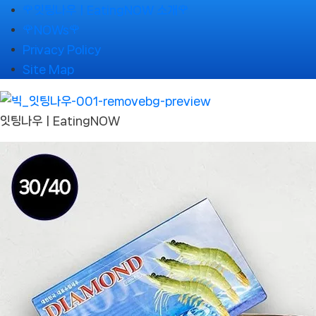
Skip
🌹잇팅나우ㅣEatingNOW 소개🌹
to
🌹NOWs🌹
content
Privacy Policy
Site Map
잇팅나우ㅣEatingNOW