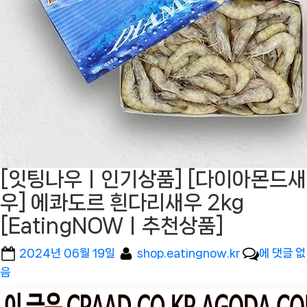
[잇팅나우ㅣ인기상품] [다이아몬드새
우] 에콰도르 흰다리새우 2kg
[EatingNOWㅣ추천상품]
Posted
By
[잇
2024년 06월 19일
shop.eatingnow.kr
에 댓글 없
on
팅
음
나