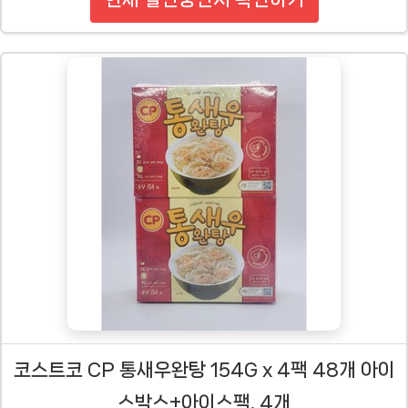
코스트코 CP 통새우완탕 154G x 4팩 48개 아이
스박스+아이스팩, 4개