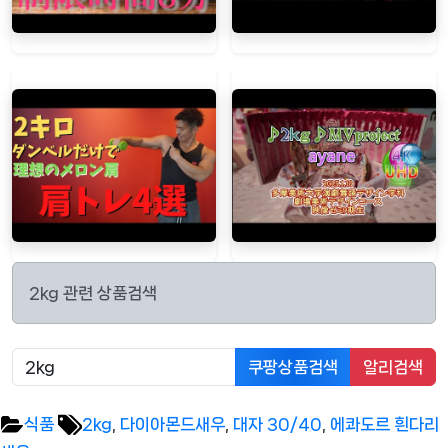
2kg 관련 상품검색
쿠팡상품검색
알리검색
Tags:
식품
2kg
,
다이아몬드새우
,
대자 30/40
,
에콰도르 흰다리