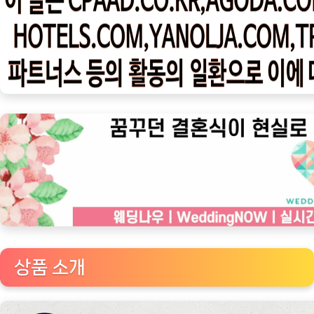
우
ㅣ
인
기
상
품]
[다
이
아
몬
드
새
우]
에
상품 소개
콰
도