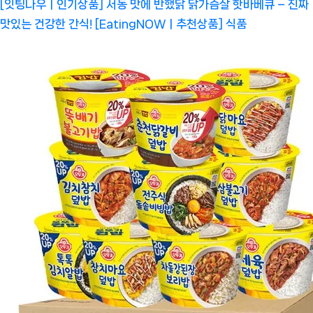
[잇팅나우ㅣ인기상품] 서동 맛에 반했닭 닭가슴살 핫바베큐 – 진짜
맛있는 건강한 간식! [EatingNOWㅣ추천상품]
식품