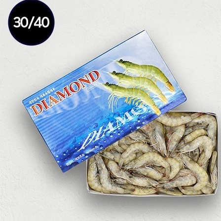
르
흰
다
리
새
우
2kg
[Eating
ㅣ
추
천
상
품]