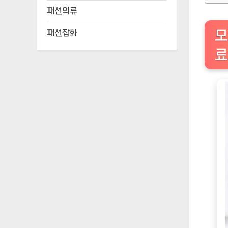
패션의류
모
패션잡화
료