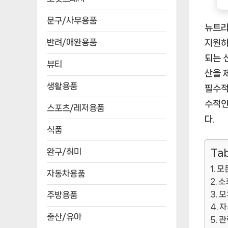
문구/사무용품
뉴트리
반려/애완용품
지원하
되는 
뷰티
산을 
생활용품
필수적
수적인
스포츠/레저용품
다.
식품
완구/취미
Tab
모
자동차용품
소
모
주방용품
자
출산/유아
관