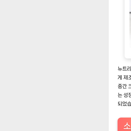
뉴트리
게 제
중간 
는 성
되었습
소