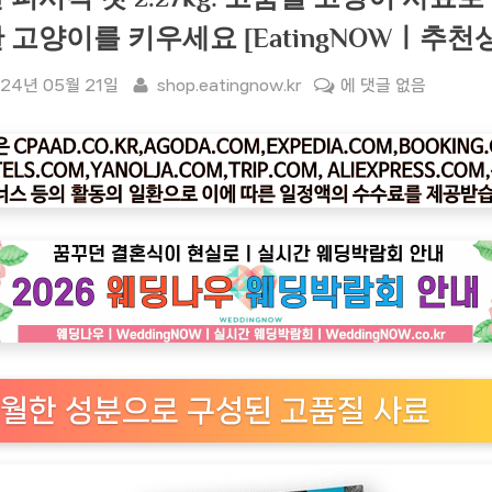
 고양이를 키우세요 [EatingNOWㅣ추천
sted
By
[잇
24년 05월 21일
shop.eatingnow.kr
에 댓글 없음
팅
나
우
ㅣ
인
기
상
품]
뉴
트
리
월한 성분으로 구성된 고품질 사료
언
스
서