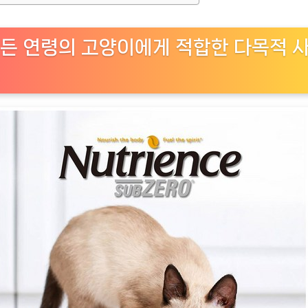
추
천
상
든 연령의 고양이에게 적합한 다목적 
품]