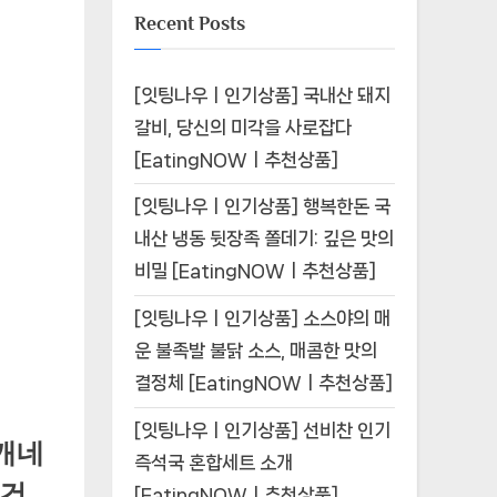
Recent Posts
[잇팅나우ㅣ인기상품] 국내산 돼지
갈비, 당신의 미각을 사로잡다
[EatingNOWㅣ추천상품]
[잇팅나우ㅣ인기상품] 행복한돈 국
내산 냉동 뒷장족 쫄데기: 깊은 맛의
비밀 [EatingNOWㅣ추천상품]
[잇팅나우ㅣ인기상품] 소스야의 매
운 불족발 불닭 소스, 매콤한 맛의
결정체 [EatingNOWㅣ추천상품]
[잇팅나우ㅣ인기상품] 선비찬 인기
캐네
즉석국 혼합세트 소개
 건
[EatingNOWㅣ추천상품]