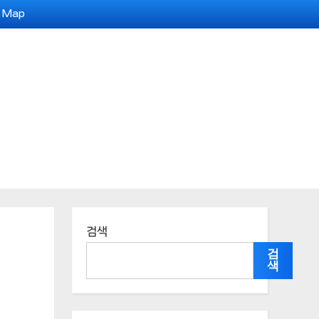
e Map
검색
검
색