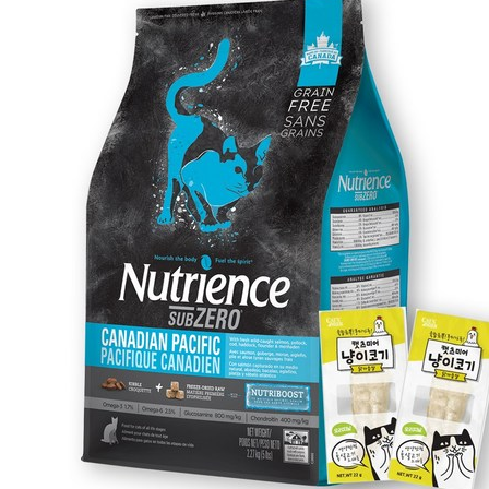
브
제
로
캐
네
디
안
퍼
시
픽
캣
2.27kg:
고
품
질
고
양