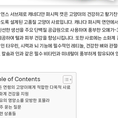
이
사
언스 서브제로 캐네디안 퍼시픽 캣은 고양이의 건강하고 활기찬
료
도록 설계된 고품질 고양이 사료입니다. 캐나다 퍼시픽 연안에서
로
신선한 생선을 주요 단백질 공급원으로 사용하여 풍부한 오메가-
건
제공하여 털과 피부 건강을 향상시킵니다. 또한 사료에는 소화계
강
한
인 타우린, 시력과 뇌 기능에 필수적인 레티놀, 건강한 뼈와 관절
고
 칼슘과 인과 같은 필수 비타민과 미네랄이 풍부하게 함유되어 
양
이
를
le of Contents
키
우
든 연령의 고양이에게 적합한 다목적 사료
세
화계 건강을 지원
요
유의 영양소를 모방한 포뮬라
[EatingNOW
주 묻는 질문
ㅣ
련 상품들