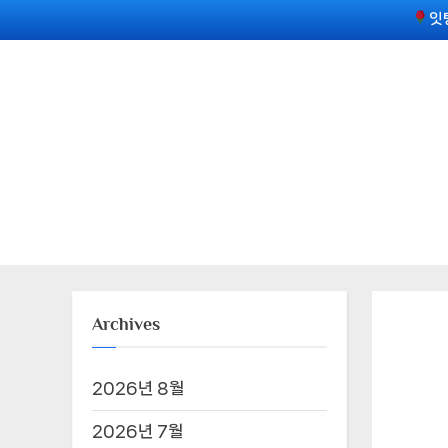
Skip
잇
to
content
Archives
2026년 8월
2026년 7월