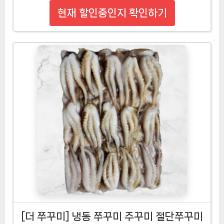
현재 할인중인지 확인하기
[더 쭈꾸미] 냉동 쭈꾸미 주꾸미 절단쭈꾸미