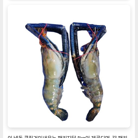
요
리
에
필
수
적
인
해
산
물
의
황
제
[EatingNOW
ㅣ
추
천
상
품]