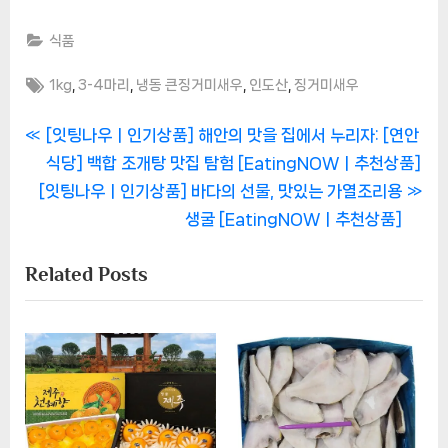
식품
Tags:
,
,
,
,
1kg
3-4마리
냉동 큰징거미새우
인도산
징거미새우
글
P
[잇팅나우ㅣ인기상품] 해안의 맛을 집에서 누리자: [연안
r
식당] 백합 조개탕 맛집 탐험 [EatingNOWㅣ추천상품]
탐
N
e
[잇팅나우ㅣ인기상품] 바다의 선물, 맛있는 가열조리용
색
e
v
생굴 [EatingNOWㅣ추천상품]
x
i
Related Posts
t
o
P
u
o
s
s
P
t
o
:
s
t