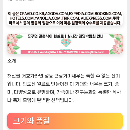
팅
나
우
ㅣ
인
기
상
품]
소개
냉
동
큰
해산물 애호가라면 냉동 큰징거미새우는 놓칠 수 없는 진미
징
입니다. 인도산 원료로 만들어진 이 거대한 새우는 크기, 풍
거
미, 다양성으로 유명하며, 가족이나 친구들과의 특별한 식사
미
나 축제 모임에 완벽한 선택입니다.
새
우:
걸
크기와 품질
작