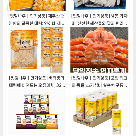
:
[잇팅나우ㅣ인기상품] 제주산 천
[잇팅나우ㅣ인기상품] 냉동 가자
혜향의 달콤한 매력: 인하네 제주
미: 신선한 해산물의 맛과 편리함
천혜향 과일 선물 세트
을 한 번에 [EatingNOWㅣ추천
[EatingNOWㅣ추천상품]
상품]
[잇팅나우ㅣ인기상품] 버터맛의
[잇팅나우ㅣ인기상품] 포항 최고
매력에 빠져드는 오징어채, 32g
의 품질: 초가성비 실속형 구룡포
× 10개 [EatingNOWㅣ추천상
자숙 연지홍게 [EatingNOWㅣ
품]
추천상품]