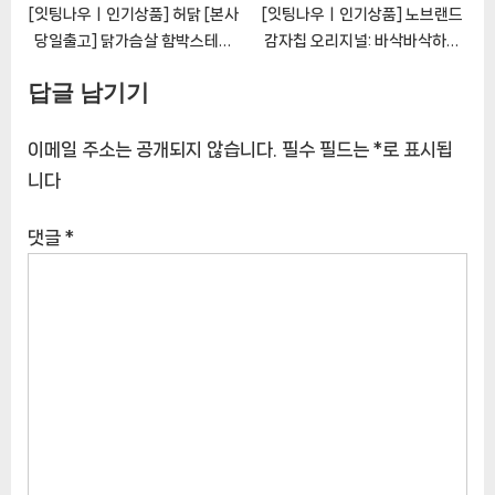
[잇팅나우ㅣ인기상품] 허닭 [본사
[잇팅나우ㅣ인기상품] 노브랜드
당일출고] 닭가슴살 함박스테이
감자칩 오리지널: 바삭바삭하고
크 100g 4종 혼합
풍미로운 한 입 간식
답글 남기기
[EatingNOWㅣ추천상품]
[EatingNOWㅣ추천상품]
이메일 주소는 공개되지 않습니다.
필수 필드는
*
로 표시됩
니다
댓글
*