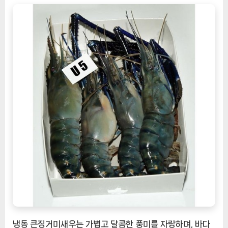
냉동 큰징거미새우는 가볍고 달콤한 풍미를 자랑하며, 바다