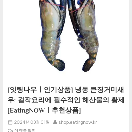
[잇팅나우ㅣ인기상품] 냉동 큰징거미새
우: 걸작요리에 필수적인 해산물의 황제
[EatingNOWㅣ추천상품]
Posted
By
2024년 03월 01일
shop.eatingnow.kr
on
[잇
에 댓글 없음