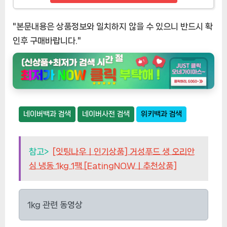
"본문내용은 상품정보와 일치하지 않을 수 있으니 반드시 확
인후 구매바랍니다."
네이버백과 검색
네이버사전 검색
위키백과 검색
참고>
[잇팅나우ㅣ인기상품] 거성푸드 생 오리안
심 냉동 1kg 1팩 [EatingNOWㅣ추천상품]
1kg 관련 동영상