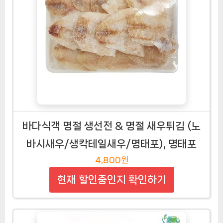
바다식객 명절 생선전 & 명절 새우튀김 (노
바시새우/생칵테일새우/명태포), 명태포
4,800원
현재 할인중인지 확인하기