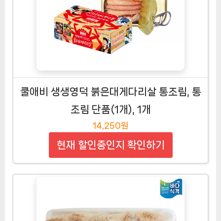
쿨애비 생생영덕 붉은대게다리살 통조림, 통
조림 단품(1개), 1개
14,250원
현재 할인중인지 확인하기