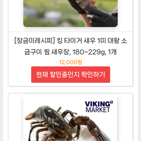
[장금이레시피] 킹 타이거 새우 1미 대왕 소
금구이 찜 새우장, 180~229g, 1개
12,000원
현재 할인중인지 확인하기