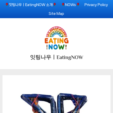
Skip
잇팅나우ㅣEatingNOW 소개
NOWs
Privacy Policy
to
Site Map
content
잇팅나우ㅣEatingNOW