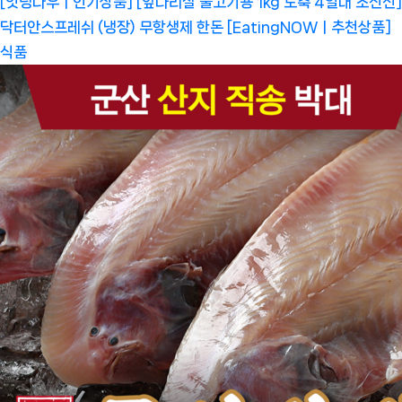
[잇팅나우ㅣ인기상품] [앞다리살 불고기용 1kg 도축 4일내 초신선]
닥터안스프레쉬 (냉장) 무항생제 한돈 [EatingNOWㅣ추천상품]
식품