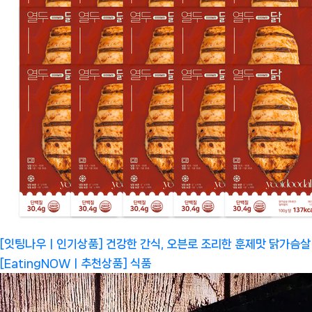
[잇팅나우ㅣ인기상품] 건강한 간식, 오븐로 조리한 훈제맛 닭가슴살
[EatingNOWㅣ추천상품]
식품