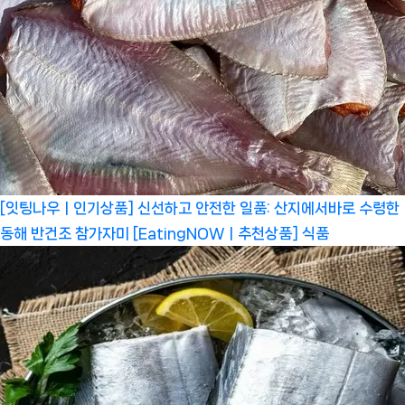
[잇팅나우ㅣ인기상품] 신선하고 안전한 일품: 산지에서바로 수령한
동해 반건조 참가자미 [EatingNOWㅣ추천상품]
식품