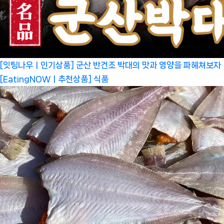
[잇팅나우ㅣ인기상품] 군산 반건조 박대의 맛과 영양을 파헤쳐보자
[EatingNOWㅣ추천상품]
식품