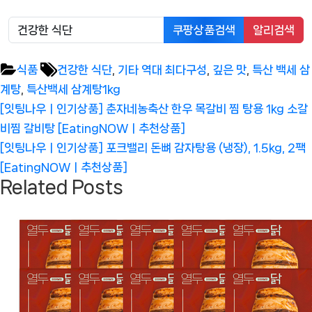
쿠팡상품검색
알리검색
Tags:
식품
건강한 식단
,
기타 역대 최다구성
,
깊은 맛
,
특산 백세 삼
계탕
,
특산백세 삼계탕1kg
글
Previous
[잇팅나우ㅣ인기상품] 춘자네농축산 한우 목갈비 찜 탕용 1kg 소갈
탐
Post:
비찜 갈비탕 [EatingNOWㅣ추천상품]
색
Next
[잇팅나우ㅣ인기상품] 포크밸리 돈뼈 감자탕용 (냉장), 1.5kg, 2팩
Post:
[EatingNOWㅣ추천상품]
Related Posts