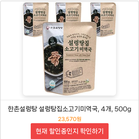
한촌설렁탕 설렁탕집소고기미역국, 4개, 500g
23,570원
현재 할인중인지 확인하기