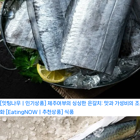
[잇팅나우ㅣ인기상품] 제주어부의 싱싱한 은갈치: 맛과 가성비의 조
화 [EatingNOWㅣ추천상품]
식품