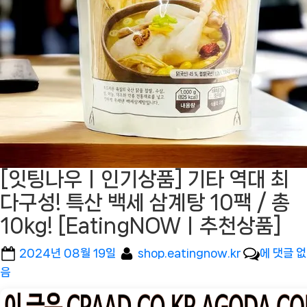
[잇팅나우ㅣ인기상품] 기타 역대 최
다구성! 특산 백세 삼계탕 10팩 / 총
10kg! [EatingNOWㅣ추천상품]
Posted
By
[잇
2024년 08월 19일
shop.eatingnow.kr
에 댓글 없
on
팅
음
나