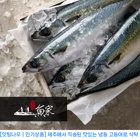
[잇팅나우ㅣ인기상품] 제주에서 직송된 맛있는 냉동 고등어로 식탁