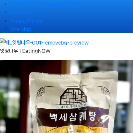
Skip
🌹잇팅나우ㅣEatingNOW 소개🌹
to
🌹NOWs🌹
content
Privacy Policy
Site Map
잇팅나우ㅣEatingNOW