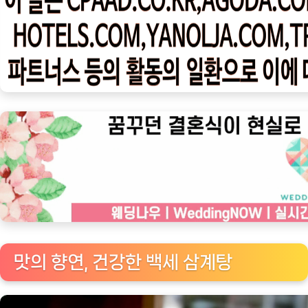
우
ㅣ
인
기
상
품]
기
타
역
대
최
다
구
성!
맛의 향연, 건강한 백세 삼계탕
특
산