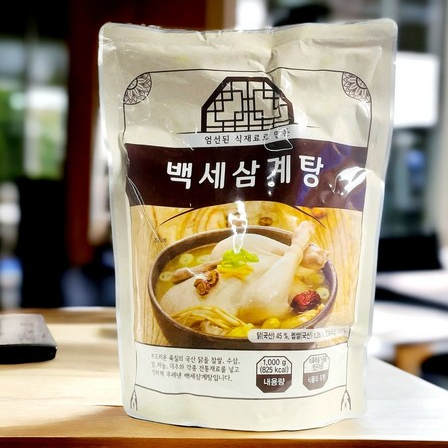
백
세
삼
계
탕
10
팩
/
총
10kg!
[Eatin
ㅣ
추
천
상
품]