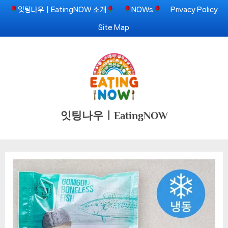
Skip
잇팅나우ㅣEatingNOW 소개
NOWs
Privacy Policy
to
Site Map
content
잇팅나우ㅣEatingNOW