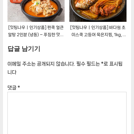
[잇팅나우ㅣ인기상품] 펀쿡 얼큰
[잇팅나우ㅣ인기상품] 바다원 초
알탕 2인분 (냉동) – 푸짐한 맛의
이스쿡 고등어 묵은지찜, 1kg, 1
간편 조리 알탕 [EatingNOWㅣ
개: 부드럽고 맛깔스러운 한 끼
답글 남기기
추천상품]
[EatingNOWㅣ추천상품]
이메일 주소는 공개되지 않습니다.
필수 필드는
*
로 표시됩
니다
댓글
*