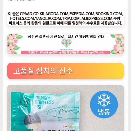
팅
나
우
ㅣ
인
기
상
품]
곰
곰
고품질 삼치의 진수
순
살
삼
치:
수
산
물
애