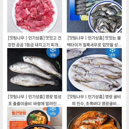
t
s
:
t
:
[잇팅나우ㅣ인기상품] 맛있고 건
[잇팅나우ㅣ인기상품] 맛있는 블
강한 곰곰 1등급 돼지고기 찌개용
랙타이거 얼룩새우로 입맛을 상쾌
[EatingNOWㅣ추천상품]
하게 하세요 [EatingNOWㅣ추
천상품]
[잇팅나우ㅣ인기상품] 영광 법성
[잇팅나우ㅣ인기상품] 영광 굴비
포 줄줄이굴비: 바람에 말려진 맛
의 진수, 초록바다 영광굴비
의 향연 [EatingNOWㅣ추천상
[EatingNOWㅣ추천상품]
품]