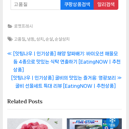
쿠팡상품검색
알리검색
로켓프레시
Tags:
,
,
,
,
고품질
냉동
삼치
순살
순살삼치
글
P
[잇팅나우ㅣ인기상품] 해양 알짜배기: 바이오션 해물모
r
둠 4종으로 맛있는 식탁 연출하기 [EatingNOWㅣ추천
탐
e
상품]
색
N
v
[잇팅나우ㅣ인기상품] 굴비의 맛있는 즐거움: 영광보리
e
i
굴비 선물세트 특대 리뷰 [EatingNOWㅣ추천상품]
x
o
Related Posts
t
u
P
s
o
P
s
o