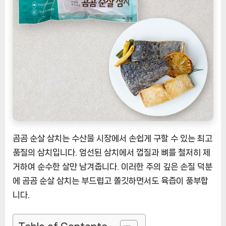
호
가
를
위
한
최
고
의
선
택
[EatingNOW
ㅣ
곰곰 순살 삼치는 수산물 시장에서 손쉽게 구할 수 있는 최고
추
품질의 삼치입니다. 엄선된 삼치에서 껍질과 뼈를 철저히 제
천
거하여 순수한 살만 남겨줍니다. 이러한 주의 깊은 손질 덕분
상
에 곰곰 순살 삼치는 부드럽고 쫄깃하면서도 육즙이 풍부합
품]
니다.