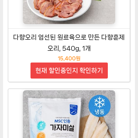
다향오리 엄선된 원료육으로 만든 다향훈제
오리, 540g, 1개
15,400원
현재 할인중인지 확인하기