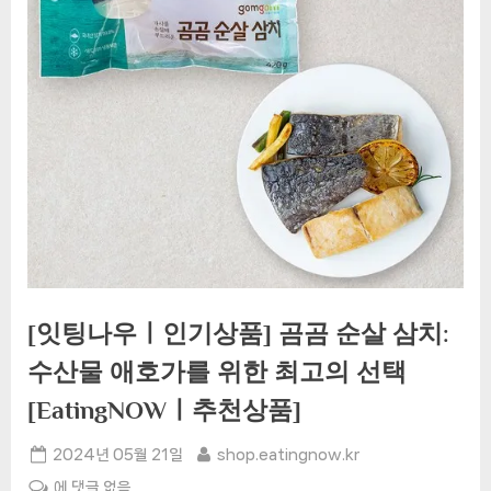
[잇팅나우ㅣ인기상품] 곰곰 순살 삼치:
수산물 애호가를 위한 최고의 선택
[EatingNOWㅣ추천상품]
Posted
By
2024년 05월 21일
shop.eatingnow.kr
on
[잇
에 댓글 없음