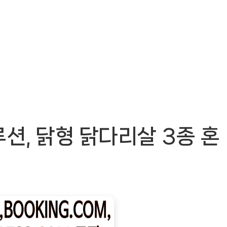
션, 닭형 닭다리살 3종 혼