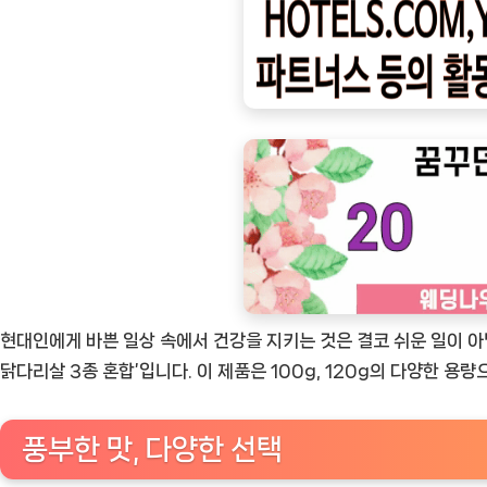
ㅣ
인
기
상
품]
건
강
하
고
맛
있
현대인에게 바쁜 일상 속에서 건강을 지키는 것은 결코 쉬운 일이 아
는
닭다리살 3종 혼합’입니다. 이 제품은 100g, 120g의 다양한 용
다
이
풍부한 맛, 다양한 선택
어
트