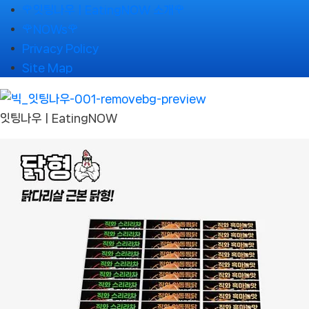
Skip
🌹잇팅나우ㅣEatingNOW 소개🌹
to
🌹NOWs🌹
content
Privacy Policy
Site Map
잇팅나우ㅣEatingNOW