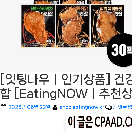
[잇팅나우ㅣ인기상품] 건강
합 [EatingNOWㅣ추천상
Posted
By
[잇
2026년 06월 23일
shop.eatingnow.kr
에 댓글 
on
팅
나
우