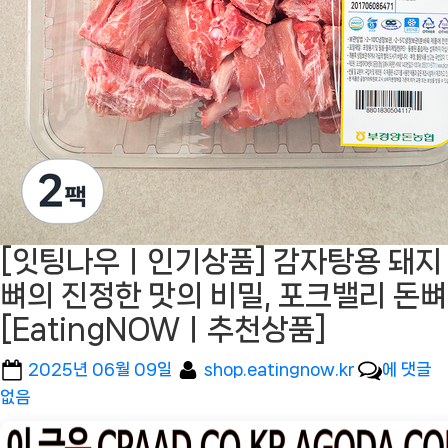
[잇팅나우ㅣ인기상품] 감자탕용 돼지
뼈의 진정한 맛의 비밀, 포크밸리 돈뼈
[EatingNOWㅣ추천상품]
Posted
By
[잇
2025년 06월 09일
shop.eatingnow.kr
에 댓글
on
팅
없음
나