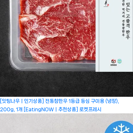
[잇팅나우ㅣ인기상품] 전통참한우 1등급 등심 구이용 (냉장),
200g, 1개 [EatingNOWㅣ추천상품]
로켓프레시