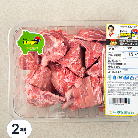
한
맛
의
비
밀,
포
크
밸
리
돈
뼈
[Eatin
ㅣ
추
천
상