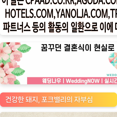
우
ㅣ
인
기
상
품]
감
자
탕
용
돼
지
뼈
의
건강한 돼지, 포크밸리의 자부심
진
정