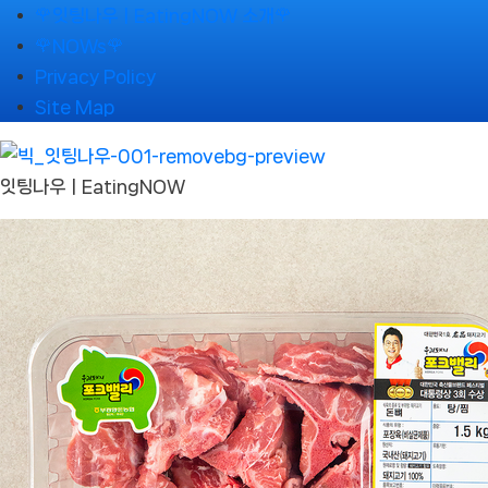
Skip
🌹잇팅나우ㅣEatingNOW 소개🌹
to
🌹NOWs🌹
content
Privacy Policy
Site Map
잇팅나우ㅣEatingNOW