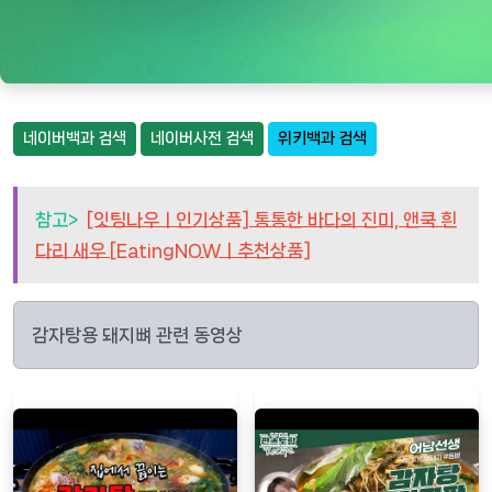
네이버백과 검색
네이버사전 검색
위키백과 검색
참고>
[잇팅나우ㅣ인기상품] 통통한 바다의 진미, 앤쿡 흰
다리 새우 [EatingNOWㅣ추천상품]
감자탕용 돼지뼈 관련 동영상