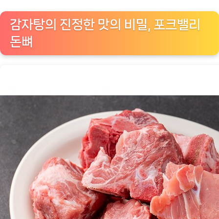
감자탕의 진정한 맛의 비밀, 포크밸리
돈뼈