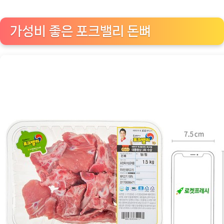
가성비 좋은 포크밸리 돈뼈