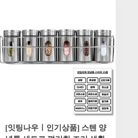
[잇팅나우ㅣ인기상품] 스텐 양