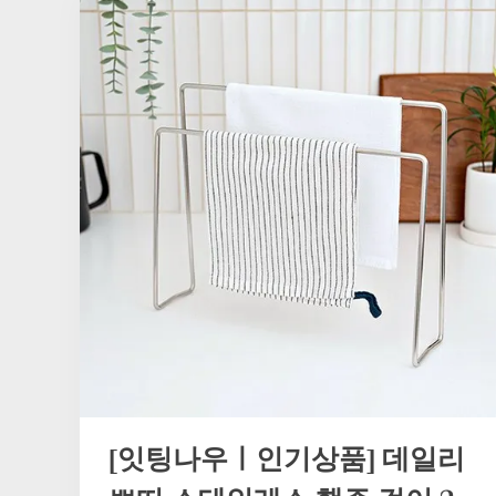
[잇팅나우ㅣ인기상품] 데일리