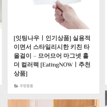
[잇팅나우ㅣ인기상품] 실용적
이면서 스타일리시한 키친 타
올걸이 – 므어므어 마그넷 홀
더 컬러랙 [EatingNOWㅣ추천
상품]
주방용품