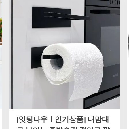
[잇팅나우ㅣ인기상품] 내맘대