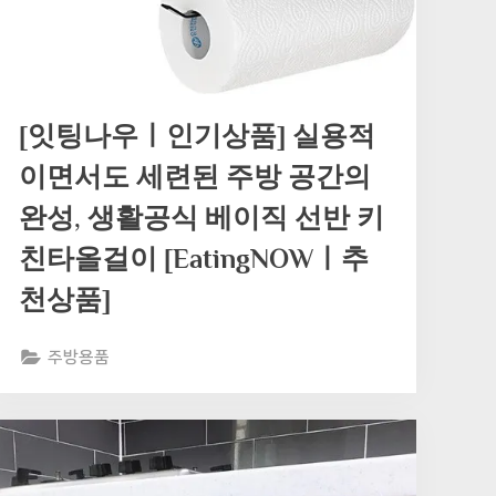
[잇팅나우ㅣ인기상품] 실용적
이면서도 세련된 주방 공간의
완성, 생활공식 베이직 선반 키
친타올걸이 [EatingNOWㅣ추
천상품]
주방용품