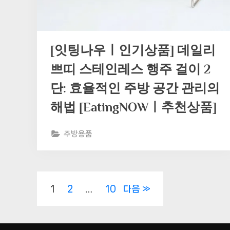
[잇팅나우ㅣ인기상품] 데일리
쁘띠 스테인레스 행주 걸이 2
단: 효율적인 주방 공간 관리의
해법 [EatingNOWㅣ추천상품]
주방용품
글
1
2
…
10
다음
페
이