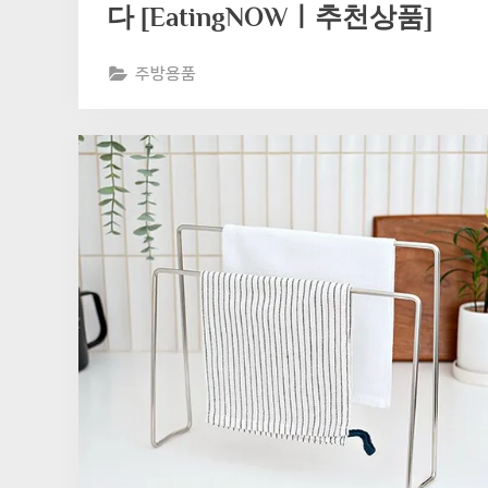
다 [EatingNOWㅣ추천상품]
주방용품