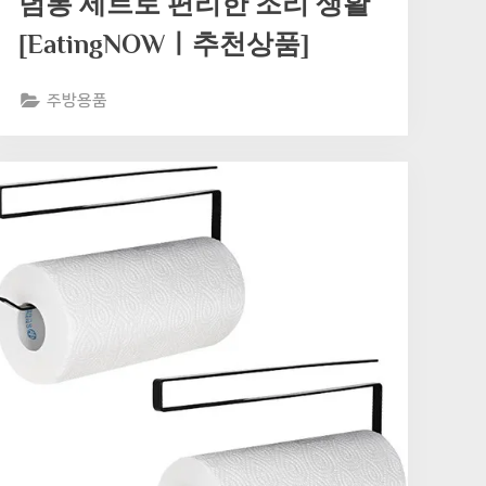
념통 세트로 편리한 조리 생활
[EatingNOWㅣ추천상품]
주방용품