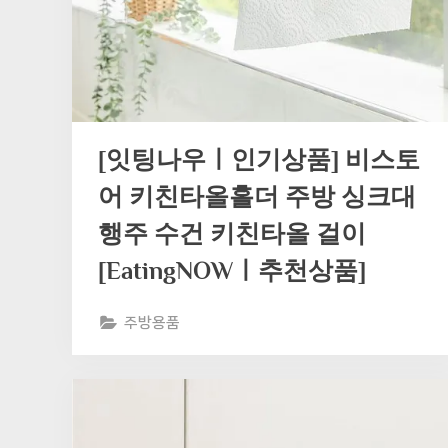
[잇팅나우ㅣ인기상품] 비스토
어 키친타올홀더 주방 싱크대
행주 수건 키친타올 걸이
[EatingNOWㅣ추천상품]
주방용품