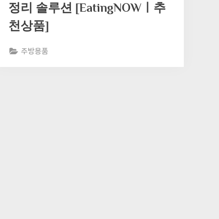
정리 솔루션 [EatingNOWㅣ추
천상품]
주방용품