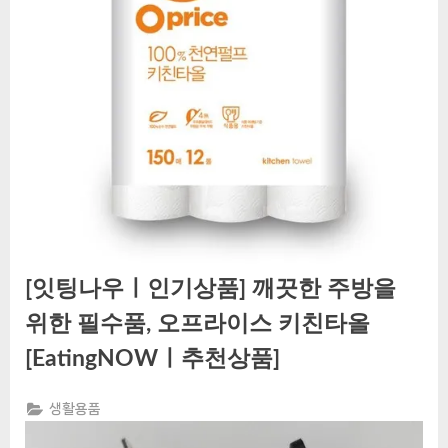
[잇팅나우ㅣ인기상품] 깨끗한 주방을
위한 필수품, 오프라이스 키친타올
[EatingNOWㅣ추천상품]
생활용품