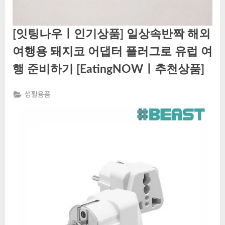
[잇팅나우ㅣ인기상품] 일상속반짝 해외
여행용 돼지코 어댑터 플러그로 유럽 여
행 준비하기 [EatingNOWㅣ추천상품]
생활용품