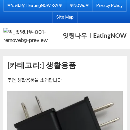
Skip
🌹잇팅나우ㅣEatingNOW 소개🌹
🌹NOWs🌹
Privacy Policy
to
Site Map
content
잇팅나우ㅣEatingNOW
[카테고리:]
생활용품
추천 생활용품을 소개합니다