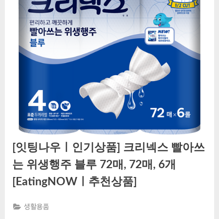
[잇팅나우ㅣ인기상품] 크리넥스 빨아쓰
는 위생행주 블루 72매, 72매, 6개
[EatingNOWㅣ추천상품]
생활용품