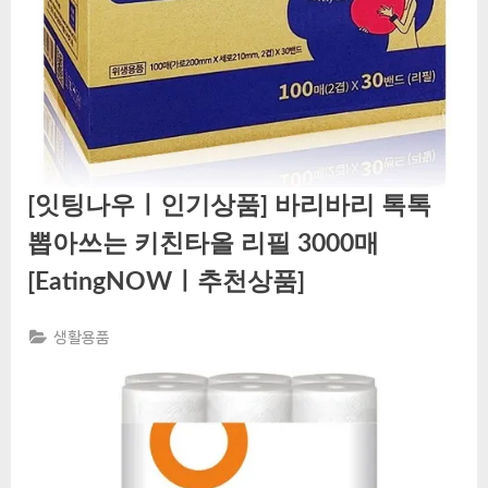
[잇팅나우ㅣ인기상품] 바리바리 톡톡
뽑아쓰는 키친타올 리필 3000매
[EatingNOWㅣ추천상품]
생활용품