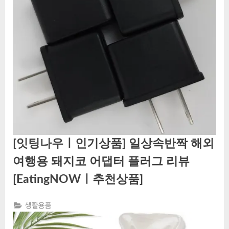
[잇팅나우ㅣ인기상품] 일상속반짝 해외
여행용 돼지코 어댑터 플러그 리뷰
[EatingNOWㅣ추천상품]
생활용품