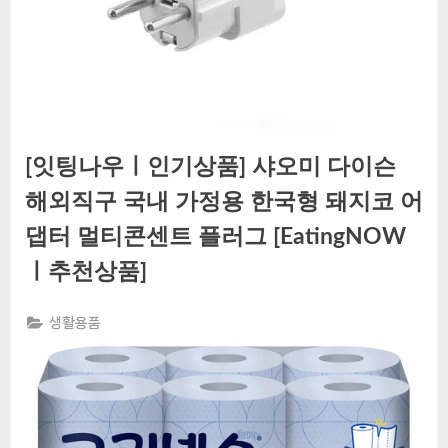
[잇팅나우ㅣ인기상품] 샤오미 다이슨
해외직구 국내 가정용 한국형 돼지코 어
댑터 멀티콘센트 플러그 [EatingNOW
ㅣ추천상품]
생활용품