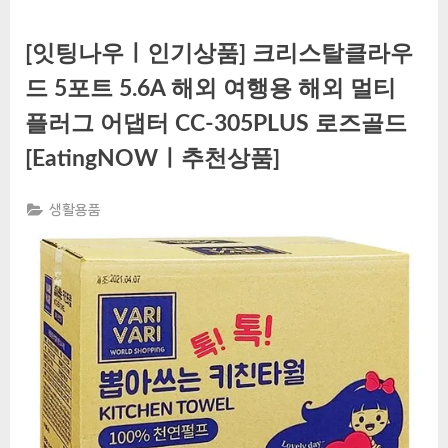
[잇팅나우ㅣ인기상품] 크리스탈클라우
드 5포트 5.6A 해외 여행용 해외 멀티
플러그 어댑터 CC-305PLUS 로즈골드
[EatingNOWㅣ추천상품]
생활용품