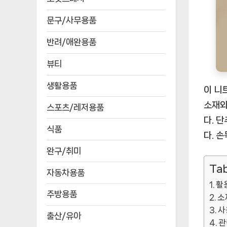
문구/사무용품
반려/애완용품
뷰티
생활용품
이 니
소재와
스포츠/레저용품
다. 
식품
다. 
완구/취미
Tab
자동차용품
활
주방용품
소
사
출산/유아
관