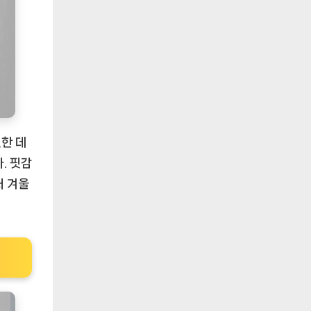
한 데
. 핏감
터 겨울