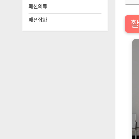
패션의류
패션잡화
활