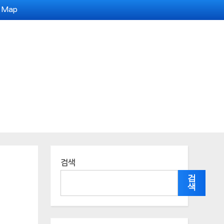
e Map
검색
검
색