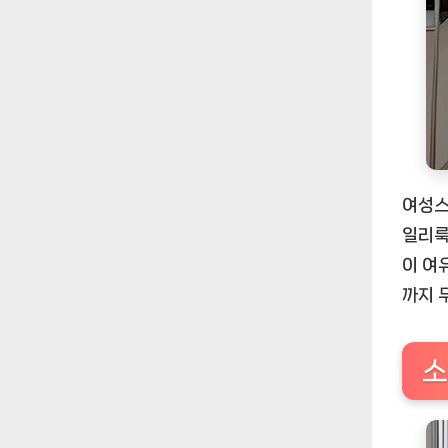
여성스
일리룩
이 여
까지 
소