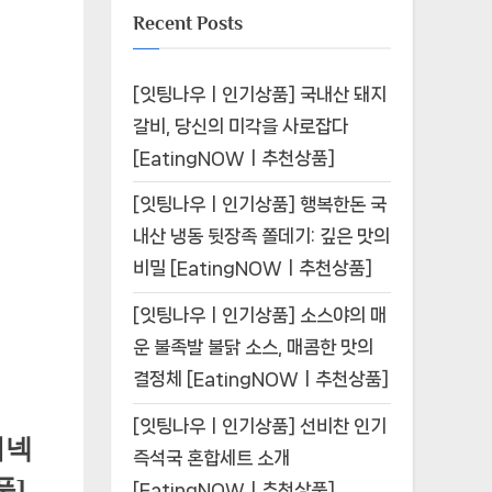
Recent Posts
[잇팅나우ㅣ인기상품] 국내산 돼지
갈비, 당신의 미각을 사로잡다
[EatingNOWㅣ추천상품]
[잇팅나우ㅣ인기상품] 행복한돈 국
내산 냉동 뒷장족 쫄데기: 깊은 맛의
비밀 [EatingNOWㅣ추천상품]
[잇팅나우ㅣ인기상품] 소스야의 매
운 불족발 불닭 소스, 매콤한 맛의
결정체 [EatingNOWㅣ추천상품]
[잇팅나우ㅣ인기상품] 선비찬 인기
이넥
즉석국 혼합세트 소개
품]
[EatingNOWㅣ추천상품]