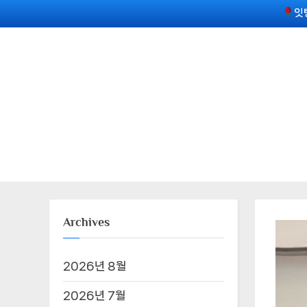
Skip
잇
to
content
Archives
2026년 8월
2026년 7월