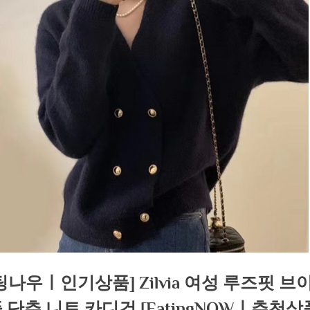
팅나우ㅣ인기상품] Zilvia 여성 루즈핏 브
 단추 니트 카디건 [EatingNOWㅣ추천상