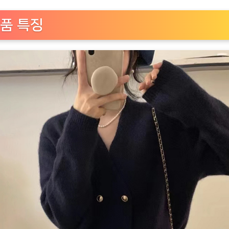
이
넥
품 특징
심
플
단
추
니
트
카
디
건
[EatingNOW
ㅣ
추
천
상
품]