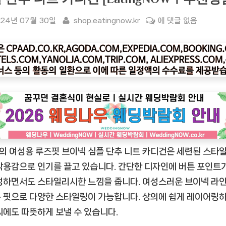
sted
By
[잇
24년 07월 30일
shop.eatingnow.kr
에 댓글 없음
팅
나
우
ㅣ
인
기
상
품]
Zilvia
via의 여성용 루즈핏 브이넥 심플 단추 니트 카디건은 세련된 스타
여
성
착용감으로 인기를 끌고 있습니다. 간단한 디자인에 버튼 포인트
루
정하면서도 스타일리시한 느낌을 줍니다. 여성스러운 브이넥 라인
즈
 핏으로 다양한 스타일링이 가능합니다. 상의에 쉽게 레이어링하
핏
씨에도 따뜻하게 보낼 수 있습니다.
브