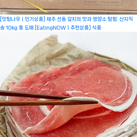
[잇팅나우ㅣ인기상품] 제주 선동 갈치의 맛과 영양소 탐험: 산지직
송 10kg 통 도매 [EatingNOWㅣ추천상품]
식품