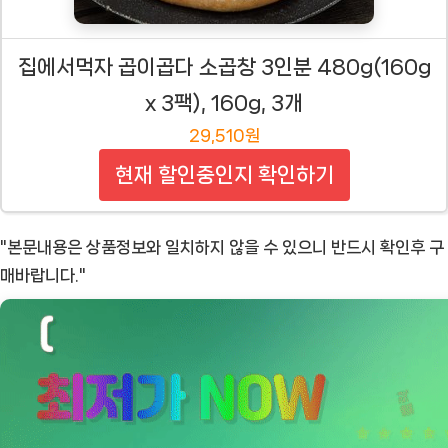
집에서먹자 곱이곱다 소곱창 3인분 480g(160g
x 3팩), 160g, 3개
29,510원
현재 할인중인지 확인하기
"본문내용은 상품정보와 일치하지 않을 수 있으니 반드시 확인후 구
매바랍니다."