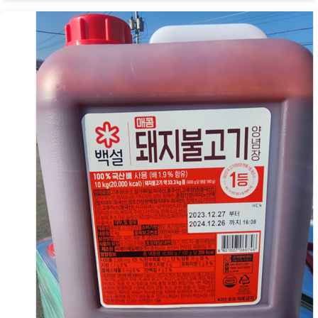
장
말
통
10kg
[Eating
ㅣ
추
천
상
품]