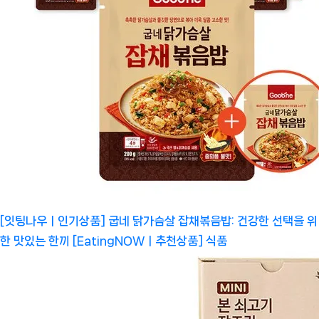
[잇팅나우ㅣ인기상품] 굽네 닭가슴살 잡채볶음밥: 건강한 선택을 위
한 맛있는 한끼 [EatingNOWㅣ추천상품]
식품