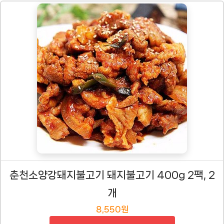
춘천소양강돼지불고기 돼지불고기 400g 2팩, 2
개
8,550원