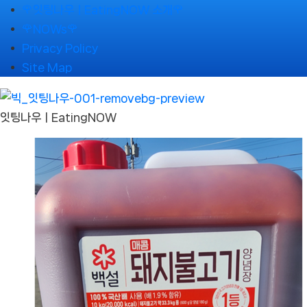
Skip
🌹잇팅나우ㅣEatingNOW 소개🌹
to
🌹NOWs🌹
content
Privacy Policy
Site Map
잇팅나우ㅣEatingNOW