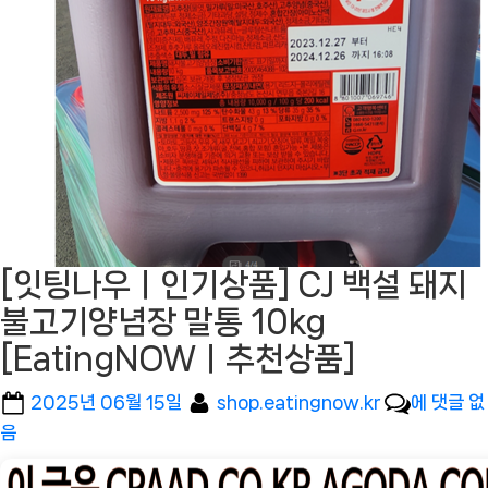
[잇팅나우ㅣ인기상품] CJ 백설 돼지
불고기양념장 말통 10kg
[EatingNOWㅣ추천상품]
Posted
By
[잇
2025년 06월 15일
shop.eatingnow.kr
에 댓글 없
on
팅
음
나