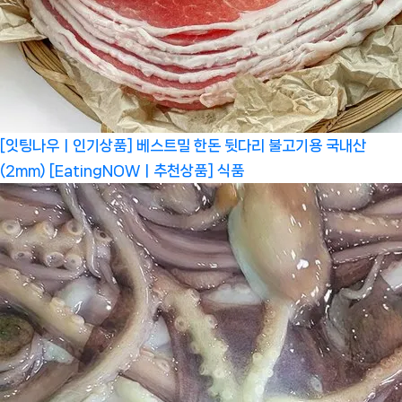
[잇팅나우ㅣ인기상품] 베스트밀 한돈 뒷다리 불고기용 국내산
(2mm) [EatingNOWㅣ추천상품]
식품