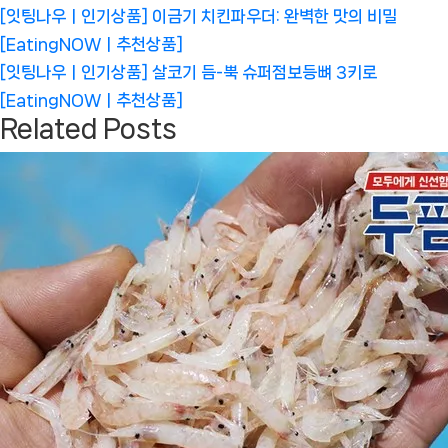
글
Previous
[잇팅나우ㅣ인기상품] 이금기 치킨파우더: 완벽한 맛의 비밀
탐
Post:
[EatingNOWㅣ추천상품]
색
Next
[잇팅나우ㅣ인기상품] 살코기 듬-뿍 슈퍼점보등뼈 3키로
Post:
[EatingNOWㅣ추천상품]
Related Posts