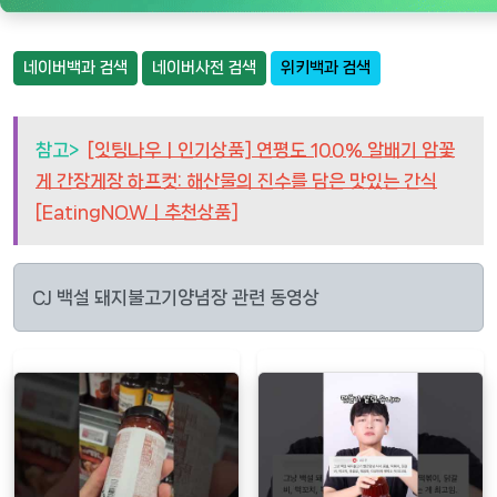
네이버백과 검색
네이버사전 검색
위키백과 검색
참고>
[잇팅나우ㅣ인기상품] 연평도 100% 알배기 암꽃
게 간장게장 하프컷: 해산물의 진수를 담은 맛있는 간식
[EatingNOWㅣ추천상품]
CJ 백설 돼지불고기양념장 관련 동영상