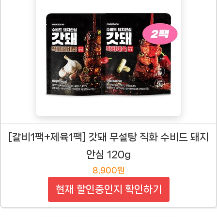
[갈비1팩+제육1팩] 갓돼 무설탕 직화 수비드 돼지
안심 120g
8,900원
현재 할인중인지 확인하기