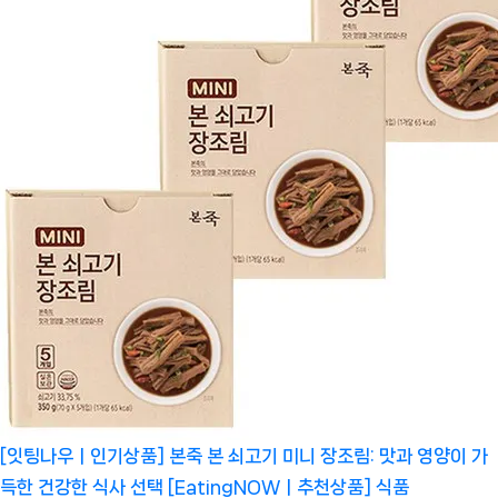
[잇팅나우ㅣ인기상품] 본죽 본 쇠고기 미니 장조림: 맛과 영양이 가
득한 건강한 식사 선택 [EatingNOWㅣ추천상품]
식품