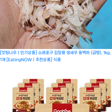
[잇팅나우ㅣ인기상품] 소래포구 김장용 생새우 동백하 (급랭), 1kg,
1개 [EatingNOWㅣ추천상품]
식품