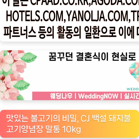
우
ㅣ
인
기
상
품]
CJ
백
설
돼
지
불
고
기
맛있는 불고기의 비밀, CJ 백설 돼지불
양
고기양념장 말통 10kg
념