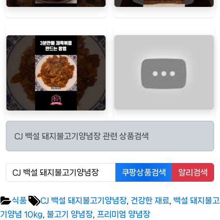
CJ 백설 돼지불고기양념장 관련 상품검색
쿠팡상품검색
알리검색
Tags:
식품
CJ 백설 돼지불고기양념장
,
건강한 재료
,
백설 돼지불고
기양념 10kg
,
불고기 양념장
,
프리미엄 양념장