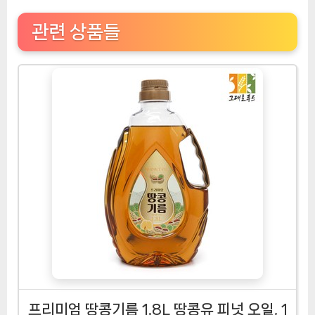
관련 상품들
프리미엄 땅콩기름 1.8L 땅콩유 피넛 오일, 1