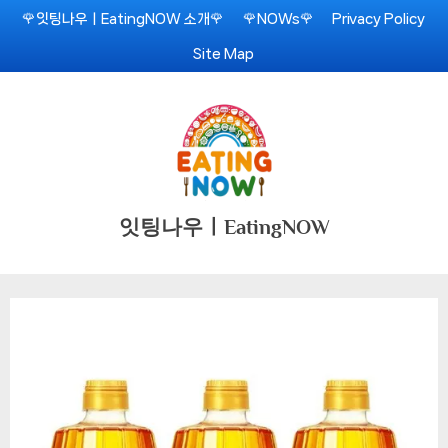
Skip
🌹잇팅나우ㅣEatingNOW 소개🌹
🌹NOWs🌹
Privacy Policy
to
Site Map
content
잇팅나우ㅣEatingNOW