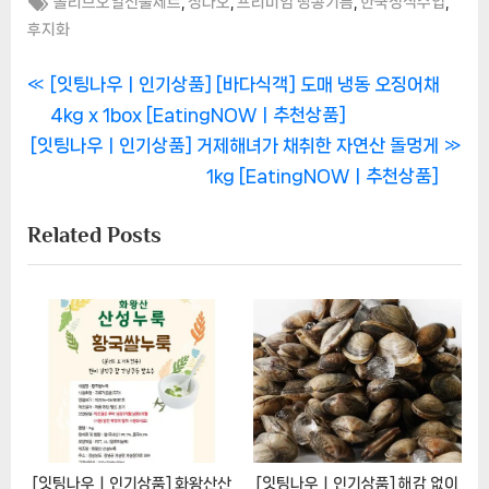
Tags:
,
,
,
,
올리브오일선물세트
칭다오
프리미엄 땅콩기름
한국정식수입
후지화
글
P
[잇팅나우ㅣ인기상품] [바다식객] 도매 냉동 오징어채
r
4kg x 1box [EatingNOWㅣ추천상품]
탐
N
e
[잇팅나우ㅣ인기상품] 거제해녀가 채취한 자연산 돌멍게
색
e
v
1kg [EatingNOWㅣ추천상품]
x
i
Related Posts
t
o
P
u
o
s
s
P
t
o
:
s
t
:
[잇팅나우ㅣ인기상품] 화왕산산
[잇팅나우ㅣ인기상품] 해감 없이