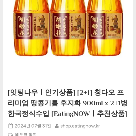
[잇팅나우ㅣ인기상품] [2+1] 칭다오 프
리미엄 땅콩기름 후지화 900ml x 2+1병
한국정식수입 [EatingNOWㅣ추천상품]
Posted
By
2024년 07월 31일
shop.eatingnow.kr
on
[잇
에 댓글 없음