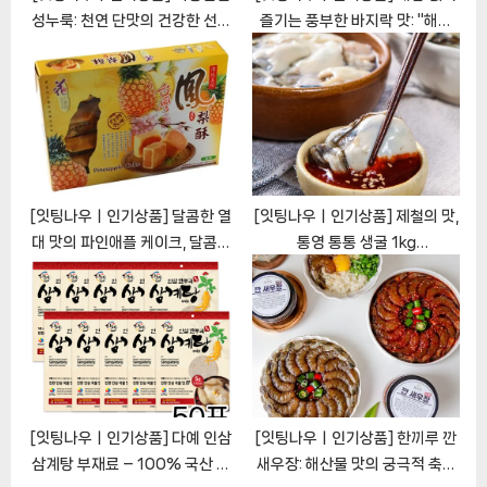
성누룩: 천연 단맛의 건강한 선택
즐기는 풍부한 바지락 맛: "해감
[EatingNOWㅣ추천상품]
필요없는 바지락 5kg"
[EatingNOWㅣ추천상품]
[잇팅나우ㅣ인기상품] 달콤한 열
[잇팅나우ㅣ인기상품] 제철의 맛,
대 맛의 파인애플 케이크, 달콤하
통영 통통 생굴 1kg
고 촉촉한 만남 [EatingNOWㅣ
[EatingNOWㅣ추천상품]
추천상품]
[잇팅나우ㅣ인기상품] 다예 인삼
[잇팅나우ㅣ인기상품] 한끼루 깐
삼계탕 부재료 – 100% 국산 원
새우장: 해산물 맛의 궁극적 축제