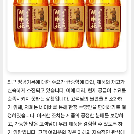
기
름
후
지
화
900ml
x
2+1
병
한
국
정
최근 땅콩기름에 대한 수요가 급증함에 따라, 제품의 재고가
식
신속하게 소진되고 있습니다. 이에 따라, 현재 공급이 수요를
수
충족시키지 못하는 상황입니다. 고객님의 불편을 최소화하
입
기 위해, 저희는 네이버를 통해 한정 수량만을 판매하기로 결
[EatingNOW
정하였습니다. 이러한 조치는 제품의 공정한 분배를 보장하
ㅣ
추
고, 가능한 많은 고객님이 우리 제품을 경험할 수 있도록 하
천
기 위함입니다. 고객 여러분의 깊은 이해와 지속적인 관심에