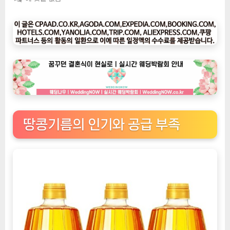
팅
나
우
ㅣ
인
기
상
품]
[2+1]
칭
땅콩기름의 인기와 공급 부족
다
오
프
리
미
엄
땅
콩