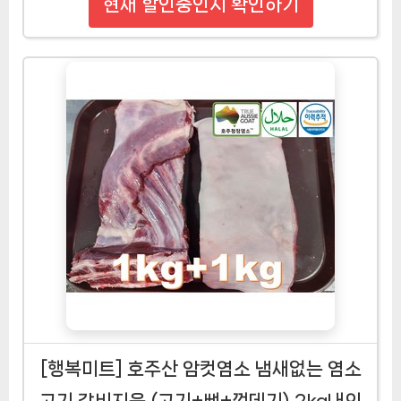
현재 할인중인지 확인하기
[행복미트] 호주산 암컷염소 냄새없는 염소
고기 갈비지육 (고기+뼈+껍데기) 2kg내외