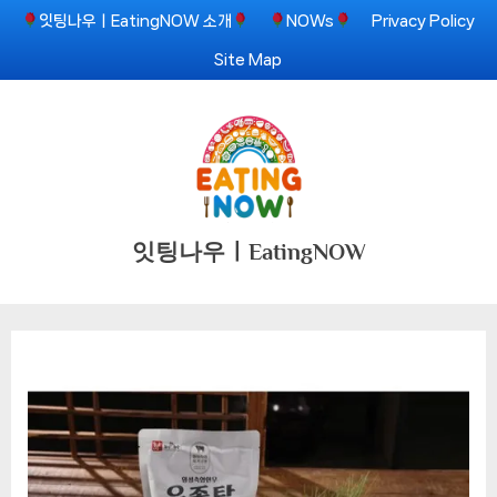
Skip
잇팅나우ㅣEatingNOW 소개
NOWs
Privacy Policy
to
Site Map
content
잇팅나우ㅣEatingNOW