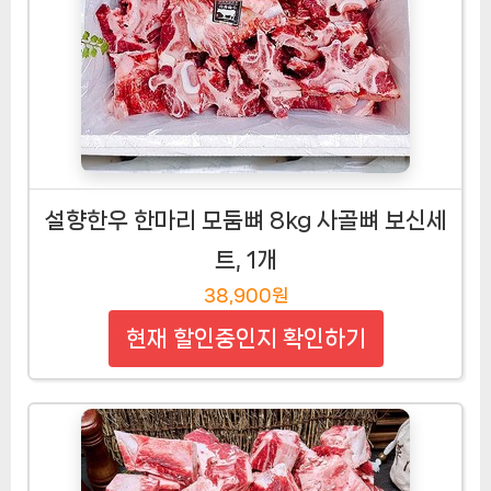
설향한우 한마리 모둠뼈 8kg 사골뼈 보신세
트, 1개
38,900원
현재 할인중인지 확인하기