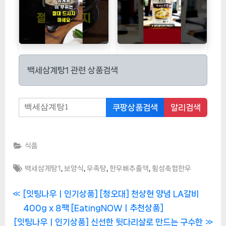
백세삼계탕1 관련 상품검색
쿠팡상품검색
알리검색
식품
Tags:
,
,
,
,
백세삼계탕1
보양식
우족탕
한우뼈추출액
횡성축협한우
글
P
[잇팅나우ㅣ인기상품] [청오대] 천상현 양념 LA갈비
r
400g x 8팩 [EatingNOWㅣ추천상품]
탐
N
e
[잇팅나우ㅣ인기상품] 신선한 뒷다리살로 만드는 구수한