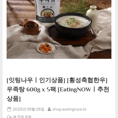
[잇팅나우ㅣ인기상품] [횡성축협한우]
우족탕 600g x 5팩 [EatingNOWㅣ추천
상품]
Posted
By
2025년 06월 06일
shop.eatingnow.kr
on
[잇
에 댓글 없음