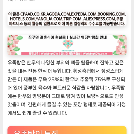
팅
나
우
ㅣ
인
기
상
품]
우족탕은 한우의 다양한 부위와 뼈를 활용하여 진하고 깊은
[횡
성
맛을 내는 전통 한식 메뉴입니다. 횡성축협에서 정성스럽게
축
만든 이 제품은 우족 25%와 한우뼈 추출액 75%로 구성되
협
어 있어 풍부한 육수와 부드러운 식감을 자랑합니다. 우족탕
한
에는 한우의 영양분이 그대로 담겨 있어 보양식으로도 안성
우]
맞춤이며, 간편하게 즐길 수 있는 포장 형태로 제공되어 가정
우
에서도 쉽게 즐길 수 있습니다.
족
탕
600g