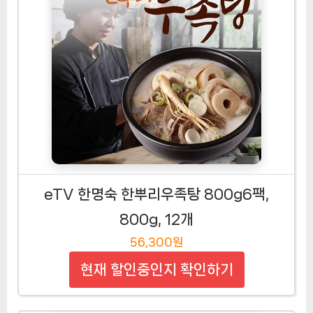
eTV 한명숙 한뿌리우족탕 800g6팩,
800g, 12개
56,300원
현재 할인중인지 확인하기