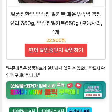
일품정한우 우족찜 밀키트 매운우족찜 캠핑
요리 650g, 우족찜밀키트650g+모둠사리,
1개
22,900원
현재 할인중인지 확인하기
"본문내용은 상품정보와 일치하지 않을 수 있으니 반드시 확
인후 구매바랍니다."
네이버백과 검색
네이버사전 검색
위키백과 검색