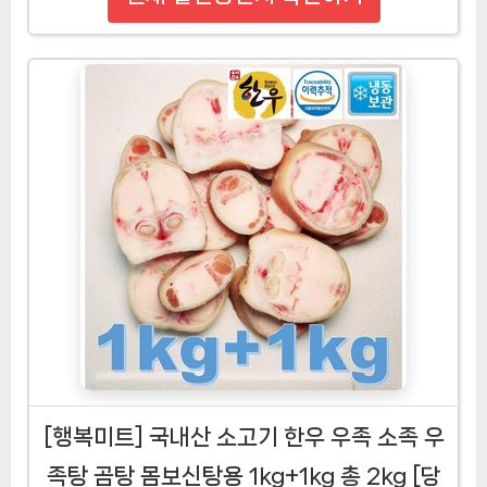
[행복미트] 국내산 소고기 한우 우족 소족 우
족탕 곰탕 몸보신탕용 1kg+1kg 총 2kg [당