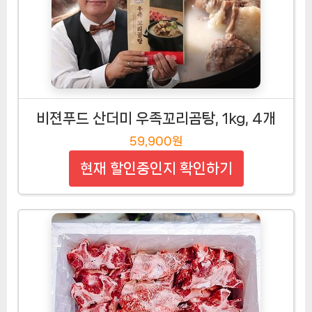
비젼푸드 산더미 우족꼬리곰탕, 1kg, 4개
59,900원
현재 할인중인지 확인하기