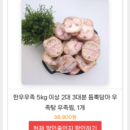
한우우족 5kg 이상 2대 3대분 듬뿍담아 우
족탕 우족찜, 1개
38,900원
현재 할인중인지 확인하기