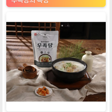
우족탕의 특징
x
5
팩
[EatingNOW
ㅣ
추
천
상
품]