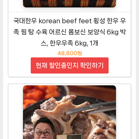
국대한우 korean beef feet 횡성 한우 우
족 찜 탕 수육 어르신 몸보신 보양식 6kg 박
스, 한우우족 6kg, 1개
48,800원
현재 할인중인지 확인하기