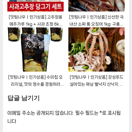
[잇팅나우ㅣ인기상품] 고추장용
[잇팅나우ㅣ인기상품] 신선한 국
메주가루 1kg + 사과 조청 6kg
내산 소짜 통 오징어 1kg: 구룡포
(고춧가루 4근용) | 국내산 고추
의 자연 그대로 [EatingNOWㅣ
장담그기 키트 [EatingNOWㅣ
추천상품]
추천상품]
[잇팅나우ㅣ인기상품] 수미칩 오
[잇팅나우ㅣ인기상품] 강성푸드
리지널, 맛의 정수를 경험하라
살아있는 해남 뻘낙지 산낙지 국
[EatingNOWㅣ추천상품]
산 활낙지 생물 산지직송 소낙지
답글 남기기
세발낙지 탕탕이 중낙지 대낙지
산소포장 [EatingNOWㅣ추천
상품]
이메일 주소는 공개되지 않습니다.
필수 필드는
*
로 표시됩
니다