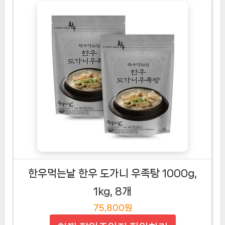
한우먹는날 한우 도가니 우족탕 1000g,
1kg, 8개
75,800원