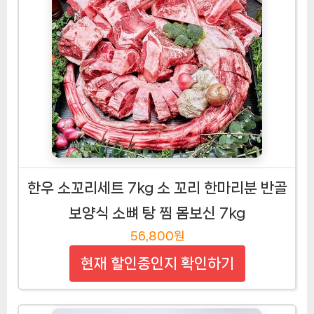
한우 소꼬리세트 7kg 소 꼬리 한마리분 반골
보양식 소뼈 탕 찜 몸보신 7kg
56,800원
현재 할인중인지 확인하기