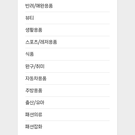
반려/애완용품
뷰티
생활용품
스포츠/레저용품
식품
완구/취미
자동차용품
주방용품
출산/유아
패션의류
패션잡화