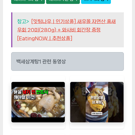
참고>
[잇팅나우ㅣ인기상품] 새우몰 자연산 홍새
우회 20미(280g) + 와사비 회간장 증정
[EatingNOWㅣ추천상품]
백세삼계탕1 관련 동영상